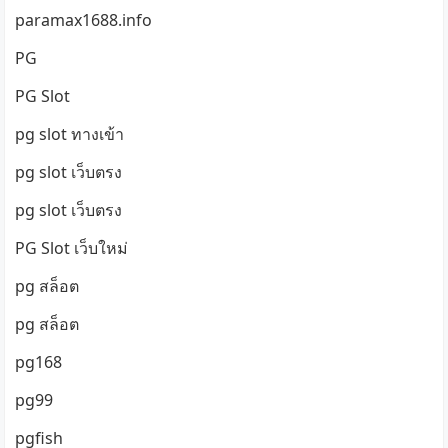
paramax1688.info
PG
PG Slot
pg slot ทางเข้า
pg slot เว็บตรง
pg slot เว็บตรง
PG Slot เว็บใหม่
pg สล็อต
pg สล็อต
pg168
pg99
pgfish