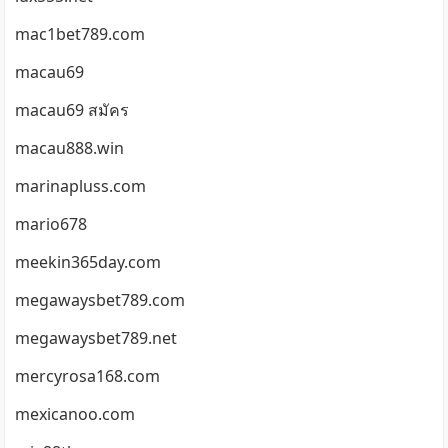
mac1bet789.com
macau69
macau69 สมัคร
macau888.win
marinapluss.com
mario678
meekin365day.com
megawaysbet789.com
megawaysbet789.net
mercyrosa168.com
mexicanoo.com