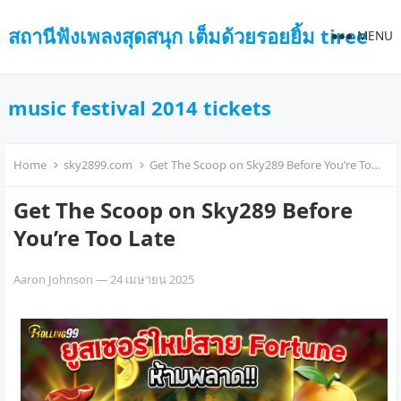
สถานีฟังเพลงสุดสนุก เต็มด้วยรอยยิ้ม tiree
MENU
music festival 2014 tickets
Home
sky2899.com
Get The Scoop on Sky289 Before You’re Too Late
Get The Scoop on Sky289 Before
You’re Too Late
Aaron Johnson
—
24 เมษายน 2025