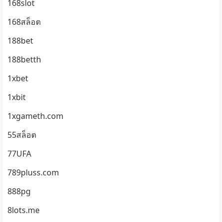
168slot
168สล็อต
188bet
188betth
1xbet
1xbit
1xgameth.com
55สล็อต
77UFA
789pluss.com
888pg
8lots.me