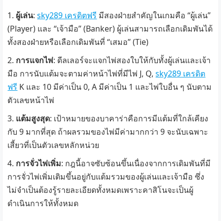
ผู้เล่น
:
sky289 เครดิตฟรี
มีสองฝ่ายสำคัญในเกมคือ “ผู้เล่น”
(Player) และ “เจ้ามือ” (Banker) ผู้เล่นสามารถเลือกเดิมพันได้
ทั้งสองฝ่ายหรือเลือกเดิมพันที่ “เสมอ” (Tie)
การแจกไพ่
: ดีลเลอร์จะแจกไพ่สองใบให้กับทั้งผู้เล่นและเจ้า
มือ การนับแต้มจะตามค่าหน้าไพ่ที่มีไพ่ J, Q,
sky289 เครดิต
ฟรี
K และ 10 มีค่าเป็น 0, A มีค่าเป็น 1 และไพ่ใบอื่น ๆ นับตาม
ตัวเลขหน้าไพ่
แต้มสูงสุด
: เป้าหมายของบาคาร่าคือการมีแต้มที่ใกล้เคียง
กับ 9 มากที่สุด ถ้าผลรวมของไพ่มีค่ามากกว่า 9 จะนับเฉพาะ
เสี้ยวที่เป็นตัวเลขหลักหน่วย
การจั่วไพ่เพิ่ม
: กฎนี้อาจซับซ้อนขึ้นเนื่องจากการเดิมพันที่มี
การจั่วไพ่เพิ่มเติมขึ้นอยู่กับแต้มรวมของผู้เล่นและเจ้ามือ ซึ่ง
ไม่จำเป็นต้องรู้รายละเอียดทั้งหมดเพราะคาสิโนจะเป็นผู้
ดำเนินการให้ทั้งหมด