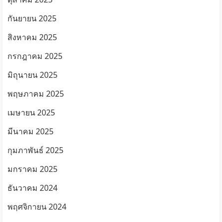
กันยายน 2025
สิงหาคม 2025
กรกฎาคม 2025
มิถุนายน 2025
พฤษภาคม 2025
เมษายน 2025
มีนาคม 2025
กุมภาพันธ์ 2025
มกราคม 2025
ธันวาคม 2024
พฤศจิกายน 2024