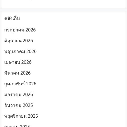
คลังเก็บ
กรกฎาคม 2026
มิถุนายน 2026
พฤษภาคม 2026
เมษายน 2026
มีนาคม 2026
กุมภาพันธ์ 2026
มกราคม 2026
ธันวาคม 2025
พฤศจิกายน 2025
ตุลาคม 2025