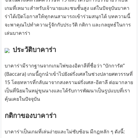
เกมที่เหมาะสำหรับเจ้านายและชนชั้นสูง แต่ในปัจจุบันบาคา
ร่าได้เปิดโอกาสให้ทุกคนสามารถเข้าร่วมสนุกได้ บทความนี้
จะพาคุณไปทำความรู้จักกับประวัติ กติกา และกลยุทธ์ในการ
เล่นบาคาร่า
ประวัติบาคาร่า
บาคาร่ามีรากฐานจากเกมไพ่ของอิตาลีที่ชื่อว่า “บักการัต”
(Baccara) เกมนี้ถูกนำเข้าไปยังฝรั่งเศสในช่วงปลายศตวรรษที่
15 โดยทหารที่กลับมาจากสงครามฝรั่งเศส–อิตาลี ต่อมากลาย
เป็นที่นิยมในหมู่ขุนนางและได้รับการพัฒนาเป็นรูปแบบที่เรา
คุ้นเคยในปัจจุบัน
กติกาของบาคาร่า
บาคาร่าเป็นเกมที่เล่นง่ายและไม่ซับซ้อน มีกฎหลัก ๆ ดังนี้: