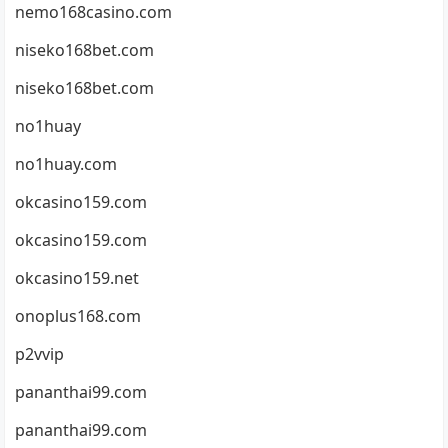
nemo168casino.com
niseko168bet.com
niseko168bet.com
no1huay
no1huay.com
okcasino159.com
okcasino159.com
okcasino159.net
onoplus168.com
p2vvip
pananthai99.com
pananthai99.com