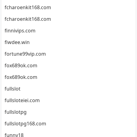
fcharoenkit168.com
fcharoenkit168.com
finnivips.com
fiwdee.win
fortune99vip.com
fox689ok.com
fox689ok.com
fullslot
fullsloteiei.com
fullslotpg
fullslotpg168.com
funny18