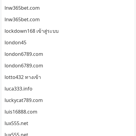
lnw365bet.com
lnw365bet.com
lockdown168 เข้าสู่ระบบ
london45
london6789.com
london6789.com
lotto432 ทางเข้า
luca333.info
luckycat789.com
luis16888.com
lux555.net
lux555.net