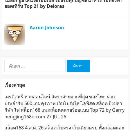
ไม่ล็อกยูส เล่นได้ไม่มีเบื่อ รองรับทุกบัญชีธนาคาร ไม่ต้องทำ
ยอดเทิร์น Top 21 by Deloras
Aaron Johnson
ค้นหา
สำหรับ:
เรื่องล่าสุด
เครดิตฟรี หวยออนไลน์ อัตราจ่ายมากที่สุด ของไทย ฝาก
ประจำรับ 500 เกมคุรภาพ เว็บโปร่งใส ไลฟ์สด สล็อต ยิงปลา
กีฬา ไพ่ สล็อต168 เกมสล็อตหลายร้อยแบบ Top 72 by Garry
hengjing168d.com 27 JUL 26
สล็อต168 4 ส.ค. 26 สล็อตเว็บตรง เว็บเดียวครบ ทั้งสล็อตและ