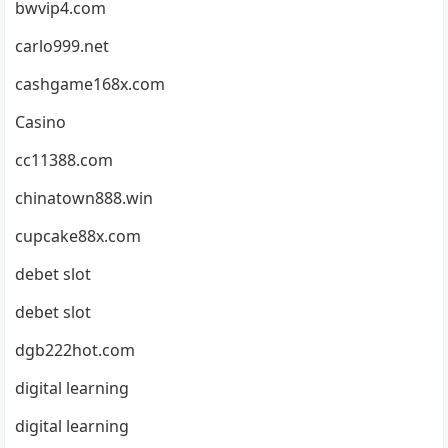
bwvip4.com
carlo999.net
cashgame168x.com
Casino
cc11388.com
chinatown888.win
cupcake88x.com
debet slot
debet slot
dgb222hot.com
digital learning
digital learning