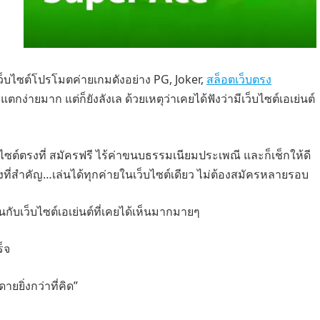
ว็บไซต์โปรโมตค่ายเกมดังอย่าง PG, Joker,
สล็อตเว็บตรง
แตกง่ายมาก แต่ก็ยังลังเล ด้วยเหตุว่าเคยได้ฟังว่ามีเว็บไซต์เอเย่นต์
็บไซต์ตรงที่ สมัครฟรี ไร้ค่าขนบธรรมเนียมประเพณี และก็เช็กให้ดี
งที่สำคัญ…เล่นได้ทุกค่ายในเว็บไซต์เดียว ไม่ต้องสมัครหลายรอบ
ับเว็บไซต์เอเย่นต์ที่เคยได้เห็นมากมายๆ
็จ
ายยิ่งกว่าที่คิด”