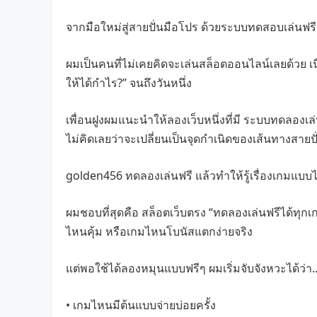
จากมือใหม่สู่สายปั่นมือโปร ด้วยระบบทดสอบเล่นฟรี
ผมเป็นคนที่ไม่เคยคิดจะเล่นสล็อตออนไลน์เลยด้วย เนื
ให้ได้กำไร?” จนถึงวันหนึ่ง
เพื่อนฝูงผมแนะนำให้ลองเว็บหนึ่งที่มี ระบบทดลองเล
ไม่คิดเลยว่าจะเปลี่ยนเป็นจุดกำเนิดของเส้นทางสาย
golden456 ทดลองเล่นฟรี แล้วทำให้รู้เรื่องเกมแบบไม่
ผมชอบที่สุดคือ สล็อตเว็บตรง “ทดลองเล่นฟรีได้ทุกเ
ไหนคุ้ม หรือเกมไหนโบนัสแตกง่ายจริง
แต่พอใช้ได้ลองหมุนแบบฟรีๆ ผมเริ่มจับจังหวะได้ว่า
• เกมไหนมีต้นแบบจ่ายบ่อยครั้ง