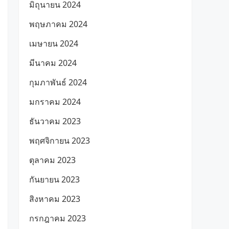
มิถุนายน 2024
พฤษภาคม 2024
เมษายน 2024
มีนาคม 2024
กุมภาพันธ์ 2024
มกราคม 2024
ธันวาคม 2023
พฤศจิกายน 2023
ตุลาคม 2023
กันยายน 2023
สิงหาคม 2023
กรกฎาคม 2023