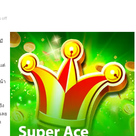
 off
มี
แต่
น้า
ัง
้เลย
า