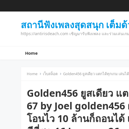
สถานีฟังเพลงสุดสนุก เต็มด
https://antirisdeach.com เชิญมารับฟังเพลง และร่วมเล่นเกม
Home
Home
เว็บสล็อต
Golden456 ยูสเดียว แตกได้ทุกเกม เล่นได้ทุกค่าย Top 67 by Joe
Golden456 ยูสเดียว แตก
67 by Joel golden456 
โอนไว 10 ล้านก็ถอนได้ เ