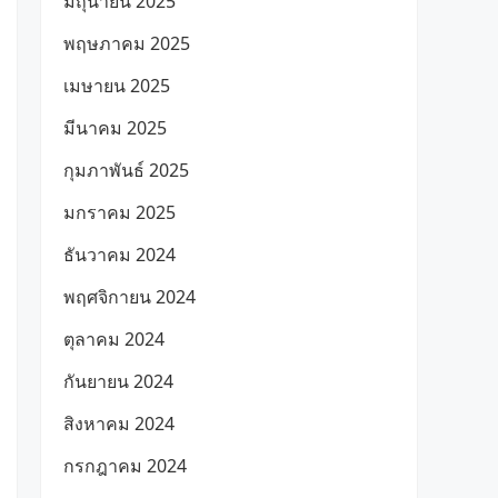
มิถุนายน 2025
พฤษภาคม 2025
เมษายน 2025
มีนาคม 2025
กุมภาพันธ์ 2025
มกราคม 2025
ธันวาคม 2024
พฤศจิกายน 2024
ตุลาคม 2024
กันยายน 2024
สิงหาคม 2024
กรกฎาคม 2024