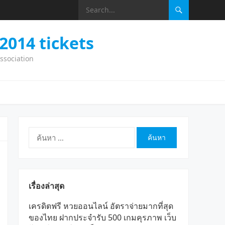
 2014 tickets
association
ค้นหา
สำหรับ:
เรื่องล่าสุด
เครดิตฟรี หวยออนไลน์ อัตราจ่ายมากที่สุด
ของไทย ฝากประจำรับ 500 เกมคุรภาพ เว็บ