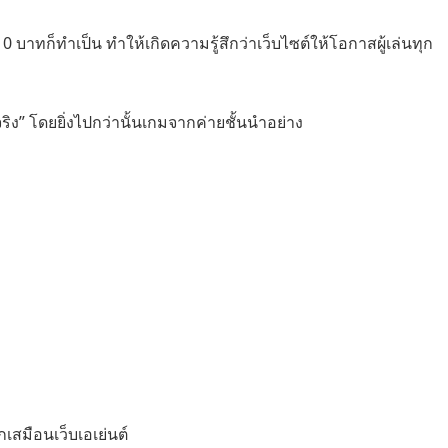
10 บาทก็ทำเป็น ทำให้เกิดความรู้สึกว่าเว็บไซต์ให้โอกาสผู้เล่นทุก
จริง” โดยยิ่งไปกว่านั้นเกมจากค่ายชั้นนำอย่าง
เสมือนเว็บเอเย่นต์