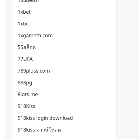
188betth
1xbet
1xbit
1xgameth.com
55สล็อต
77UFA
789pluss.com
888pg
8lots.me
918Kiss
918kiss login download
918kiss ดาวน์โหลด