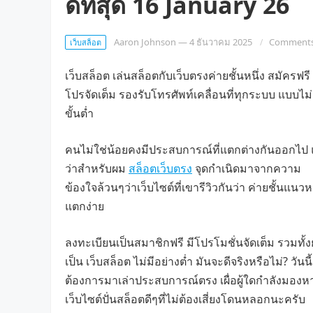
ดีที่สุด 16 January 26
Aaron Johnson
—
4 ธันวาคม 2025
Comments
เว็บสล็อต
เว็บสล็อต เล่นสล็อตกับเว็บตรงค่ายชั้นหนึ่ง สมัครฟรี
โปรจัดเต็ม รองรับโทรศัพท์เคลื่อนที่ทุกระบบ แบบไม่
ขั้นต่ำ
คนไม่ใช่น้อยคงมีประสบการณ์ที่แตกต่างกันออกไป 
ว่าสำหรับผม
สล็อตเว็บตรง
จุดกำเนิดมาจากความ
ข้องใจล้วนๆว่าเว็บไซต์ที่เขารีวิวกันว่า ค่ายชั้นแนวห
แตกง่าย
ลงทะเบียนเป็นสมาชิกฟรี มีโปรโมชั่นจัดเต็ม รวมทั้งย
เป็น เว็บสล็อต ไม่มีอย่างต่ำ มันจะดีจริงหรือไม่? วันนี
ต้องการมาเล่าประสบการณ์ตรง เผื่อผู้ใดกำลังมองห
เว็บไซต์ปั่นสล็อตดีๆที่ไม่ต้องเสี่ยงโดนหลอกนะครับ