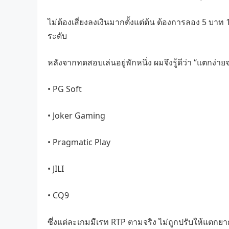
ไม่ต้องเสี่ยงลงเงินมากตั้งแต่ต้น ต้องการลอง 5 บาท 
ระดับ
หลังจากทดสอบเล่นอยู่พักหนึ่ง ผมจึงรู้ดีว่า “แตกง่าย
• PG Soft
• Joker Gaming
• Pragmatic Play
• JILI
• CQ9
ซึ่งแต่ละเกมมีเรท RTP ตามจริง ไม่ถูกปรับให้แตกยาก