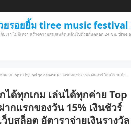
้วยรอยยิ้ม tiree music festival
กับเรา ไม่มีเหงา สร้างความสนุกเพลิดเพลินไปด้วยกันตลอด 24 ชม. tiree 
l golden456 ฝากแรกของวัน 15% เงินชัวร์ โอนไว 10 ล้านก็ถอนได้ เว็บสล็อต อัตาราจ่ายเงินรางวัลดีที่สุด 16 January 26
ได้ทุกเกม เล่นได้ทุกค่าย Top
ฝากแรกของวัน 15% เงินชัวร์
ว็บสล็อต อัตาราจ่ายเงินรางวัล