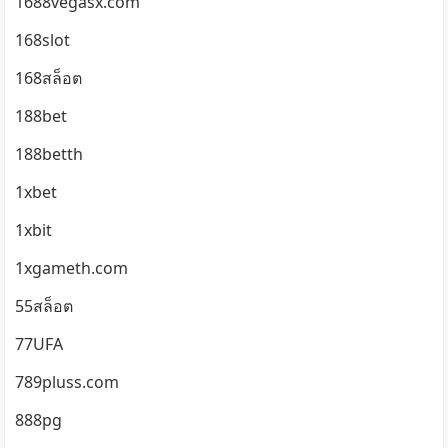
1688vegasx.com
168slot
168สล็อต
188bet
188betth
1xbet
1xbit
1xgameth.com
55สล็อต
77UFA
789pluss.com
888pg