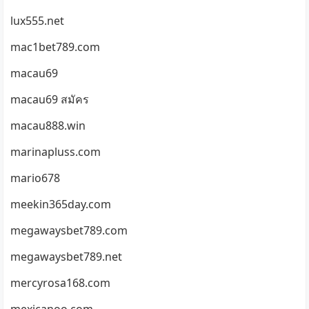
lux555.net
mac1bet789.com
macau69
macau69 สมัคร
macau888.win
marinapluss.com
mario678
meekin365day.com
megawaysbet789.com
megawaysbet789.net
mercyrosa168.com
mexicanoo.com