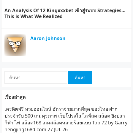
An Analysis Of 12 Kingxxxbet เข้าสู่ระบบ Strategies…
This is What We Realized
Aaron Johnson
ค้นหา
สำหรับ:
เรื่องล่าสุด
เครดิตฟรี หวยออนไลน์ อัตราจ่ายมากที่สุด ของไทย ฝาก
ประจำรับ 500 เกมคุรภาพ เว็บโปร่งใส ไลฟ์สด สล็อต ยิงปลา
กีฬา ไพ่ สล็อต168 เกมสล็อตหลายร้อยแบบ Top 72 by Garry
hengjing168d.com 27 JUL 26