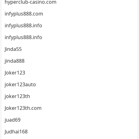
hyperclub-casino.com
infyplus888.com
infyplus888.info
infyplus888.info
Jinda55
jinda888
Joker123
joker123auto
joker123th
Joker123th.com
juad69
Judhai168