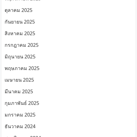
ตุลาคม 2025
กันยายน 2025
สิงหาคม 2025
กรกฎาคม 2025
มิถุนายน 2025
พฤษภาคม 2025
เมษายน 2025
มีนาคม 2025
กุมภาพันธ์ 2025
มกราคม 2025
ธันวาคม 2024