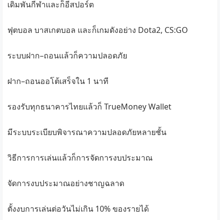
เดิมพันกีฬาและก็อีสปอร์ต
ฟุตบอล บาสเกตบอล และก็เกมดังอย่าง Dota2, CS:GO
ระบบฝาก–ถอนแล้วก็ความปลอดภัย
ฝาก–ถอนออโต้เสร็จใน 1 นาที
รองรับทุกธนาคารไทยแล้วก็ TrueMoney Wallet
มีระบบระเบียบพิจารณาความปลอดภัยหลายชั้น
วิธีการการเล่นแล้วก็การจัดการงบประมาณ
จัดการงบประมาณอย่างชาญฉลาด
ตั้งงบการเล่นต่อวันไม่เกิน 10% ของรายได้