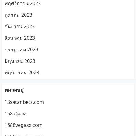
พฤศจิกายน 2023
ตุลาคม 2023
กันยายน 2023
สิงหาคม 2023
กรกฎาคม 2023
มิถุนายน 2023
พฤษภาคม 2023
หมวดหมู่
13satanbets.com
168 สล็อต
1688vegasx.com