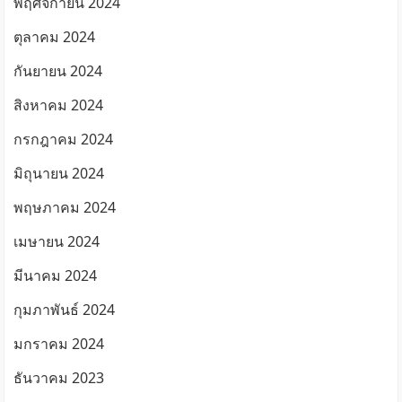
พฤศจิกายน 2024
ตุลาคม 2024
กันยายน 2024
สิงหาคม 2024
กรกฎาคม 2024
มิถุนายน 2024
พฤษภาคม 2024
เมษายน 2024
มีนาคม 2024
กุมภาพันธ์ 2024
มกราคม 2024
ธันวาคม 2023