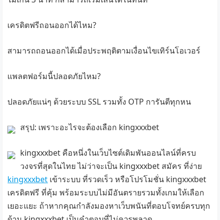
เครดิตฟรีถอนออกได้ไหม?
สามารถถอนออกได้เมื่อประพฤติตามเงื่อนไขเทิร์นโอเวอร์
แพลตฟอร์มนี้ปลอดภัยไหม?
ปลอดภัยแน่ๆ ด้วยระบบ SSL รวมทั้ง OTP การันตีทุกหน
สรุป: เพราะอะไรจะต้องเลือก kingxxxbet
kingxxxbet คือหนึ่งในเว็บไซต์เดิมพันออนไลน์ที่ครบ
วงจรที่สุดในไทย ไม่ว่าจะเป็น kingxxxbet สมัคร ที่ง่าย
kingxxxbet
เข้าระบบ ที่รวดเร็ว หรือโปรโมชั่น kingxxxbet
เครดิตฟรี ที่คุ้ม พร้อมระบบไม่มีอันตรายรวมทั้งเกมให้เลือก
เยอะแยะ ถ้าหากคุณกำลังมองหาเว็บพนันที่ตอบโจทย์ครบทุก
ด้าน kingxxxbet เป็นคำตอบที่ไม่ควรพลาด