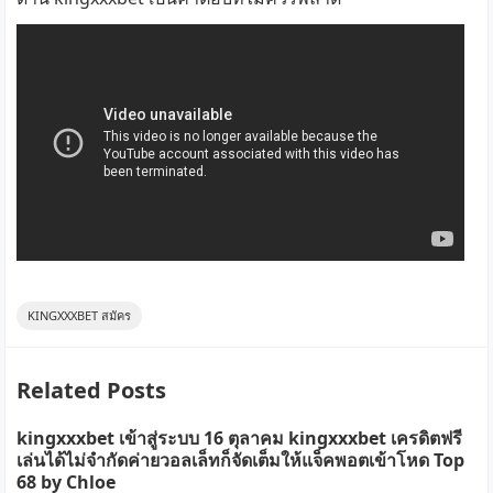
KINGXXXBET สมัคร
Related Posts
kingxxxbet เข้าสู่ระบบ 16 ตุลาคม kingxxxbet เครดิตฟรี
เล่นได้ไม่จำกัดค่ายวอลเล็ทก็จัดเต็มให้แจ็คพอตเข้าโหด Top
68 by Chloe