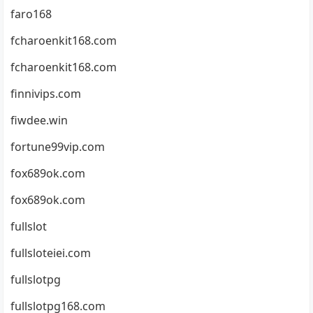
faro168
fcharoenkit168.com
fcharoenkit168.com
finnivips.com
fiwdee.win
fortune99vip.com
fox689ok.com
fox689ok.com
fullslot
fullsloteiei.com
fullslotpg
fullslotpg168.com