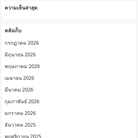
ความเห็นล่าสุด
คลังเก็บ
กรกฎาคม 2026
มิถุนายน 2026
พฤษภาคม 2026
เมษายน 2026
มีนาคม 2026
กุมภาพันธ์ 2026
มกราคม 2026
ธันวาคม 2025
พฤศจิกายน 2025