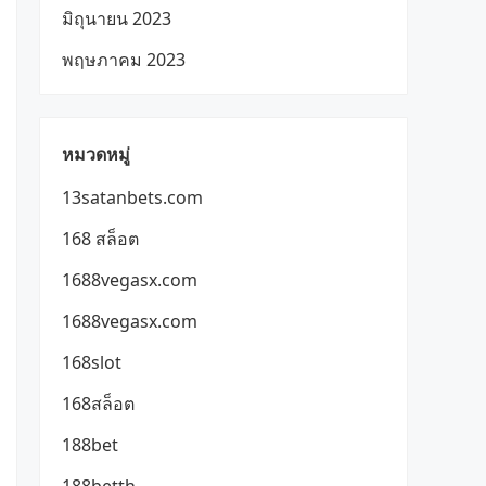
มิถุนายน 2023
พฤษภาคม 2023
หมวดหมู่
13satanbets.com
168 สล็อต
1688vegasx.com
1688vegasx.com
168slot
168สล็อต
188bet