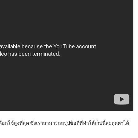
ือกใช้สูงที่สุด ซึ่งเราสามารถสรุปข้อดีที่ทำให้เว็บนี้สะดุดตาได้