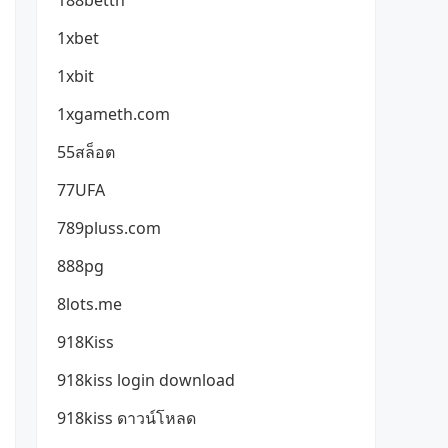
188betth
1xbet
1xbit
1xgameth.com
55สล็อต
77UFA
789pluss.com
888pg
8lots.me
918Kiss
918kiss login download
918kiss ดาวน์โหลด