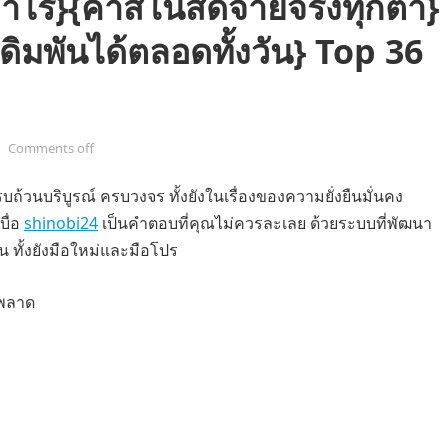
ด้กำไร}{คาสิโนสดจ่ายจริงทุกตา}
เดิมพันได้ตลอดทั้งวัน} Top 36
Comments off
วนบริบูรณ์ ครบวงจร ทั้งยังในเรื่องของความยั่งยืนมั่นคง
บื่อ
shinobi24
เป็นคำตอบที่คุณไม่ควรละเลย ด้วยระบบที่พัฒนา
่น ทั้งยังมือใหม่และมือโปร
รพลาด