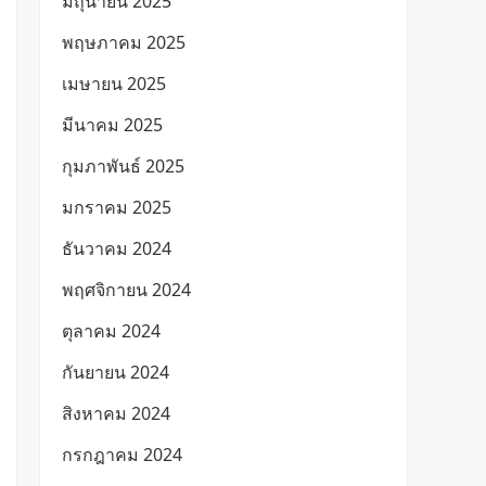
มิถุนายน 2025
พฤษภาคม 2025
เมษายน 2025
มีนาคม 2025
กุมภาพันธ์ 2025
มกราคม 2025
ธันวาคม 2024
พฤศจิกายน 2024
ตุลาคม 2024
กันยายน 2024
สิงหาคม 2024
กรกฎาคม 2024