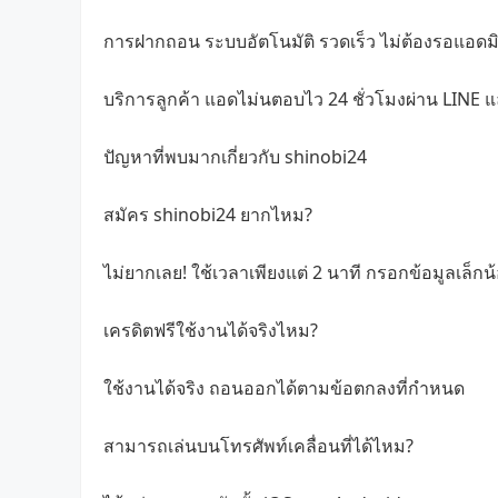
การฝากถอน ระบบอัตโนมัติ รวดเร็ว ไม่ต้องรอแอดม
บริการลูกค้า แอดไม่นตอบไว 24 ชั่วโมงผ่าน LINE 
ปัญหาที่พบมากเกี่ยวกับ shinobi24
สมัคร shinobi24 ยากไหม?
ไม่ยากเลย! ใช้เวลาเพียงแต่ 2 นาที กรอกข้อมูลเล็กน้อ
เครดิตฟรีใช้งานได้จริงไหม?
ใช้งานได้จริง ถอนออกได้ตามข้อตกลงที่กำหนด
สามารถเล่นบนโทรศัพท์เคลื่อนที่ได้ไหม?