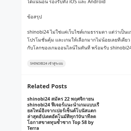
ได้แน่นอน รองรับทั้ง iOS และ Android
ข้อสรุป
shinobi24 ไม่ใช่แค่เว็บไซต์เกมธรรมดา แต่ว่าเป็นแ
โปรโมชั่นคุ้ม และเกมให้เลือกมากไม่น้อยเลยทีเดียว 
กับโลกของเกมออนไลน์ในทันที พร้อมรับ shinobi24
SHINOBI24 เข้าสู่ระบบ
Related Posts
shinobi24 สมัคร 22 พฤศจิกายน
shinobi24 ฟีเจอร์แนะนำเกมแบบเรี
ยลไทม์อิงจากเปอร์เซ็นต์โบนัสแตก
ล่าสุดอัปเดตอัตโนมัติทุก10นาทีลด
โอกาสขาดทุนซ้ำซาก Top 58 by
Terra