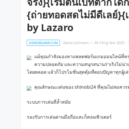
จริง}{เริ่มต้นเบทต่ำก็ไ
{ถ่ายทอดสดไม่มีดีเลย์}{
by Lazaro
Aaron Johnson
—
30 กรกฎาคม 2025
SHINOBI24HR.COM
แม้คุณกำลังมองหาแพลตฟอร์มเกมออนไลน์ที่ครบถ้
ความปลอดภัย และความสนุกสนานร่าเริงไม่น่าเ
โดยตลอด แล้วก็โปรโมชั่นสุดคุ้มที่ตอบปัญหาทุกผู้เล
คุณลักษณะเด่นของ shinobi24 ที่คุณไม่สมคว
ระบบการเล่นที่ล้ำสมัย
รองรับการเล่นผ่านมือถือและก็คอมพิวเตอร์