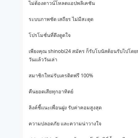
ไม่ต้องดาวน์โหลดแอปพลิเคชัน
ระบบภาพชัด เสถียร ไม่มีสะดุด
โปรโมชั่นที่ดึงดูดใจ
เพียงคุณ shinobi24 สมัคร ก็รับโบนัสต้อนรับไปโด
วันแล้ววันเล่า
สมาชิกใหม่รับเครดิตฟรี 100%
คืนยอดเสียทุกอาทิตย์
ลิงค์ชี้แนะเพื่อนฝูง รับค่าคอมสูงสุด
ความปลอดภัย และความน่าวางใจ