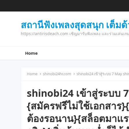
สถานีฟังเพลงสุดสนุก เต็มด
https://antirisdeach.com เชิญมารับฟังเพลง และร่วมเล่นเกม
Home
Home
shinobi24hr.com
shinobi24 เข้าสู่ระบบ 7 May shinobi24 สมัคร {สมัครฟรีไม่ใช้เอกสาร}{เปิดยูสง่
shinobi24 เข้าสู่ระบบ
{สมัครฟรีไม่ใช้เอกสาร}{
ต้องรอนาน}{สล็อตมาแรงโ