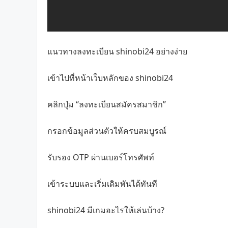
แนวทางลงทะเบียน shinobi24 อย่างง่าย
เข้าไปที่หน้าเว็บหลักของ shinobi24
คลิกปุ่ม “ลงทะเบียนสมัครสมาชิก”
กรอกข้อมูลส่วนตัวให้ครบสมบูรณ์
รับรอง OTP ผ่านเบอร์โทรศัพท์
เข้าระบบและเริ่มเดิมพันได้ทันที
shinobi24 มีเกมอะไรให้เล่นบ้าง?