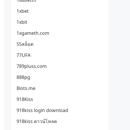
188betth
1xbet
1xbit
1xgameth.com
55สล็อต
77UFA
789pluss.com
888pg
8lots.me
918Kiss
918kiss login download
918kiss ดาวน์โหลด