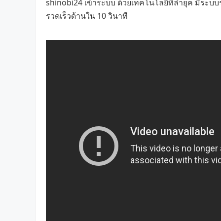
shinobi24 เข้าระบบ ด้วยเทคโนโลยีที่ล้ำยุค มีระบบ
รวดเร็วด้านใน 10 วินาที