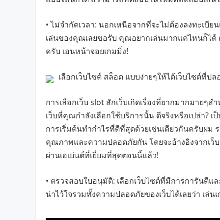
• ไม่จำกัดเวลา: นอกเหนือจากที่จะไม่ต้องลงทะเบีย
เล่นของคุณเลยขอรับ คุณอยากเล่นมากแค่ไหนก็ได้ ต
ครับ เอนหน้าจอยเกมมิ่ง!
เลือกเว็บไซต์ สล็อต แบบง่ายๆให้ได้เว็บไซต์ที่ปล
การเลือกเว็บ slot สักเว็บเกิดเรื่องที่ยากมากมายๆส
เว็บที่คุณกำลังเลือกใช้บริการนั้น ดีจริงหรือเปล่า? เป็
การเริ่มต้นทำกำไรที่ดีที่สุดด้วยเช่นเดียวกันครับผม
คุณภาพและความปลอดภัยกัน โดยจะอ้างอิงจากเว็บขอ
ผ่านเอเย่นต์ที่เยี่ยมที่สุดตอนนี้แล้ว!
• ตรวจสอบใบอนุมัติ: เลือกเว็บไซต์ที่มีการการันตี
น่าไว้ใจรวมทั้งความปลอดภัยของเว็บได้เลยว่า เล่น