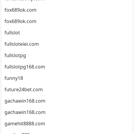
fox689ok.com
fox689ok.com
fullslot
fullsloteiei.com
fullslotpg
fullslotpg168.com
funny18
future24bet.com
gachawin168.com
gachawin168.com
gamehit8888.com