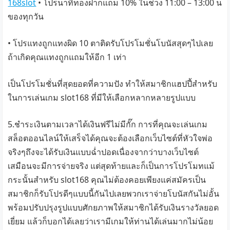
168slot
• โปรนาทีทองฝากแถม 10% ในช่วง 11:00 – 13:00 น
ของทุกวัน
• โปรแทงถูกแทงผิด 10 ตาติดรับโปรโมชั่นโบนัสสุดๆไปเลย
ถ้าเกิดคุณแทงถูกแถมให้อีก 1 เท่า
เป็นโปรโมชั่นที่สุดยอดที่ความปัง ทำให้สมาชิกแฮปปี้สำหรับ
ในการเล่นเกม slot168 ที่มีให้เลือกหลากหลายรูปแบบ
5.ชำระเงินตามเวลาได้เงินฟรีไม่มีกั๊ก การที่คุณจะเล่นเกม
สล็อตออนไลน์ให้เสร็จได้คุณจะต้องเลือกเว็บไซต์ที่หัวใจพ่อ
จริงๆถึงจะได้รับเงินแบบฉ่ำปอดเนื่องจากว่าบางเว็บไซต์
เสมือนจะมีการจ่ายจริง แต่สุดท้ายและก็เป็นการโปรโมทแม้
กระนั้นสำหรับ slot168 คุณไม่ต้องคอยเพียงแค่สมัครเป็น
สมาชิกก็รับโปรดีๆแบบนี้กันไปเลยพวกเราจ่ายโบนัสกันไม่อั้น
พร้อมปรับปรุงรูปแบบศักยภาพให้สมาชิกได้รับเงินรางวัลยอด
เยี่ยม แล้วก็บอกได้เลยว่าเรามีเกมให้ท่านได้เล่นมากไม่น้อย