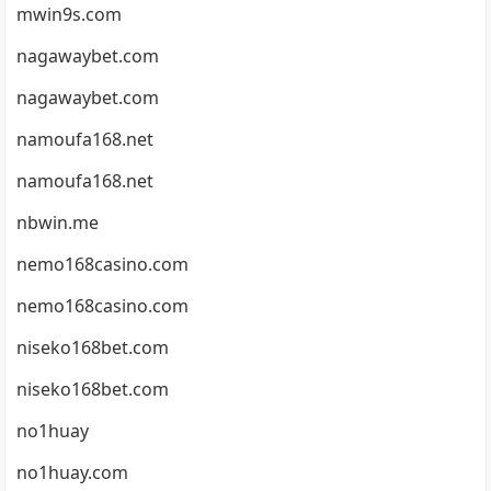
mwin9s.com
nagawaybet.com
nagawaybet.com
namoufa168.net
namoufa168.net
nbwin.me
nemo168casino.com
nemo168casino.com
niseko168bet.com
niseko168bet.com
no1huay
no1huay.com