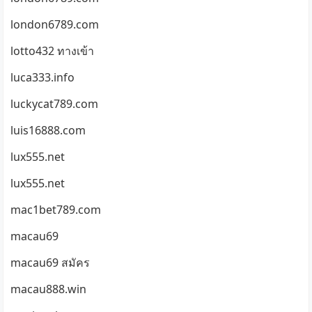
london6789.com
lotto432 ทางเข้า
luca333.info
luckycat789.com
luis16888.com
lux555.net
lux555.net
mac1bet789.com
macau69
macau69 สมัคร
macau888.win