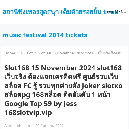
สถานีฟังเพลงสุดสนุก เต็มด้วยรอยยิ้ม tiree
MENU
music festival 2014 tickets
Home
168slot
Slot168 15 November 2024 slot168 เว็บจริง ต้องแจกเครดิตฟรี ศูนย์รวมเว็บสล็อต FC รู้ รวมทุกค่ายดัง Joker slotxo สล็อตpg 168สล็อต ติดอันดับ 1 หน้า Google Top 59 by Jess 168slotvip.vip
Slot168 15 November 2024 slot168
เว็บจริง ต้องแจกเครดิตฟรี ศูนย์รวมเว็บ
สล็อต FC รู้ รวมทุกค่ายดัง Joker slotxo
สล็อตpg 168สล็อต ติดอันดับ 1 หน้า
Google Top 59 by Jess
168slotvip.vip
Aaron Johnson
—
30 กันยายน 2024