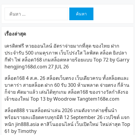
ค้นหา
สำหรับ:
เรื่องล่าสุด
เครดิตฟรี หวยออนไลน์ อัตราจ่ายมากที่สุด ของไทย ฝาก
ประจำรับ 500 เกมคุรภาพ เว็บโปร่งใส ไลฟ์สด สล็อต ยิงปลา
กีฬา ไพ่ สล็อต168 เกมสล็อตหลายร้อยแบบ Top 72 by Garry
hengjing168d.com 27 JUL 26
สล็อต168 4 ส.ค. 26 สล็อตเว็บตรง เว็บเดียวครบ ทั้งสล็อตและ
บาคาร่า สายสล็อต ฝาก 60 รับ 300 ห้ามพลาด จ่ายตรง กี่ล้าน
ก็จ่าย คัดมาแล้ว เล่นได้ทุกเกม สล็อต168 ของรางวัลกำลังรอ
เจ้าของใหม่ Top 13 by Woodrow Tangtem168e.com
สล็อต888 รวมสล็อตน่าเล่น 2026 เกมดังจากค่ายชั้นนำ
พร้อมรายละเอียดครบทุกมิติ 12 September 26 เวปไซต์ แจก
หนัก jin888.asia คาสิโนออนไลน์ เว็บเปิดใหม่ ใหม่ล่าสุด Top
61 by Timothy