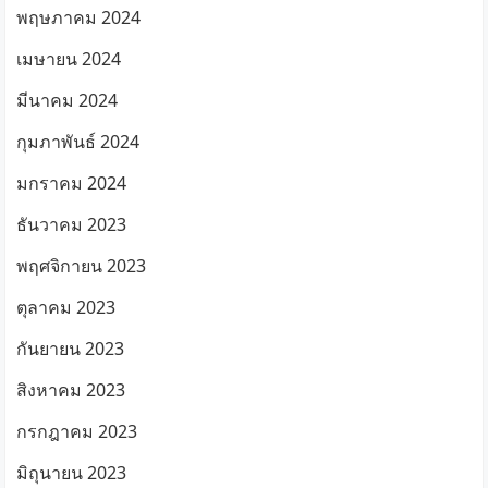
พฤษภาคม 2024
เมษายน 2024
มีนาคม 2024
กุมภาพันธ์ 2024
มกราคม 2024
ธันวาคม 2023
พฤศจิกายน 2023
ตุลาคม 2023
กันยายน 2023
สิงหาคม 2023
กรกฎาคม 2023
มิถุนายน 2023