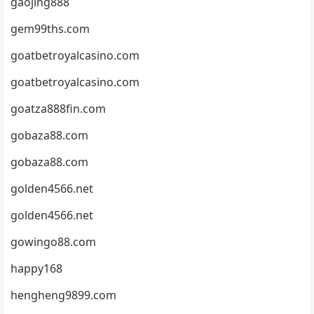
gaojing888
gem99ths.com
goatbetroyalcasino.com
goatbetroyalcasino.com
goatza888fin.com
gobaza88.com
gobaza88.com
golden4566.net
golden4566.net
gowingo88.com
happy168
hengheng9899.com