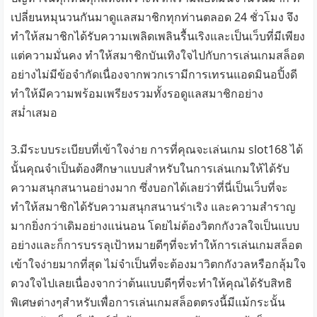
เปลี่ยนหมุนวนกันมาดูแลสมาชิกทุกท่านตลอด 24 ชั่วโมง จึง
ทำให้สมาชิกได้รับความเพลิดเพลินรื้นเริงและเป็นเว็บที่มีเพียง
แต่ความมั่นคง ทำให้สมาชิกบันเทิงใจไปกับการเล่นเกมสล็อต
อย่างไม่มีข้อจำกัดเนื่องจากพวกเรามีการเทรนแอดมินอปิ้งดี
ทำให้มีความพร้อมเพรียงรวมทั้งรอดูแลสมาชิกอย่าง
สม่ำเสมอ
3.มีระบบระเบียบที่เข้าใจง่าย การที่คุณจะเล่นเกม slot168 ได้
นั้นคุณจำเป็นต้องศึกษาแบบสำหรับในการเล่นเกมให้ได้รับ
ความสนุกสนานอย่างมาก ซึ่งบอกได้เลยว่าที่นี่เป็นเว็บที่จะ
ทำให้สมาชิกได้รับความสนุกสนานร่าเริง และความสำราญ
มากยิ่งกว่าเดิมอย่างแน่นอน โดยไม่ต้องวิตกกังวลใจเป็นแบบ
อย่างและก็การบรรลุเป้าหมายดีๆที่จะทำให้การเล่นเกมสล็อต
เข้าใจง่ายมากที่สุด ไม่จำเป็นที่จะต้องมาวิตกกังวลหรือกลุ้มใจ
ดวงใจไปเลยเนื่องจากว่าต้นแบบดีๆที่จะทำให้คุณได้รับสิทธิ
พิเศษต่างๆสำหรับเพื่อการเล่นเกมสล็อตตรงนี้มีแม้กระนั้น