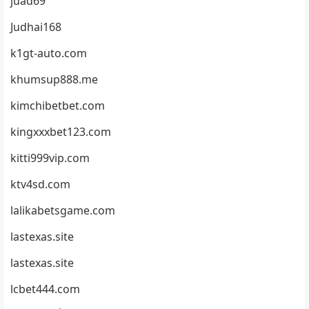
juad69
Judhai168
k1gt-auto.com
khumsup888.me
kimchibetbet.com
kingxxxbet123.com
kitti999vip.com
ktv4sd.com
lalikabetsgame.com
lastexas.site
lastexas.site
lcbet444.com