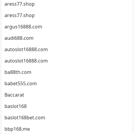
aress77.shop
aress77.shop
argus16888.com
audi688.com
autoslot16888.com
autoslot16888.com
ba88th.com
babet555.com
Baccarat
baslot168
baslot168bet.com
bbp168.me