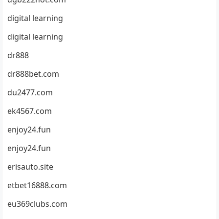
digital learning
digital learning
dr888
dr888bet.com
du2477.com
ek4567.com
enjoy24.fun
enjoy24.fun
erisauto.site
etbet16888.com
eu369clubs.com