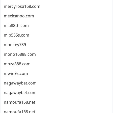
mercyrosa168.com
mexicanoo.com
mia88th.com
mib555s.com
monkey789
mono16888.com
moza888.com
mwin9s.com
nagawaybet.com
nagawaybet.com
namoufa168.net
namoufa168.net