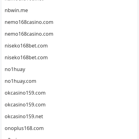
nbwin.me
nemo168casino.com
nemo168casino.com
niseko168bet.com
niseko168bet.com
no1huay
no1huay.com
okcasino159.com
okcasino159.com
okcasino159.net
onoplus168.com