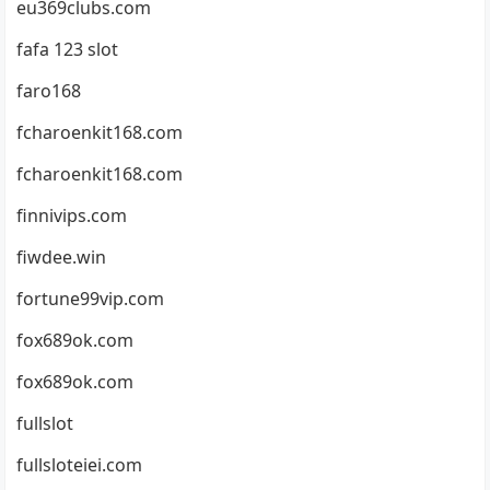
eu369clubs.com
fafa 123 slot
faro168
fcharoenkit168.com
fcharoenkit168.com
finnivips.com
fiwdee.win
fortune99vip.com
fox689ok.com
fox689ok.com
fullslot
fullsloteiei.com