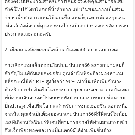
ต้องตั้งงบประมาณสำหรับการเล่นslot66ที่คุณสามารถเสีย
ตังค์นี้ไปได้โดยไม่ตกที่นั่งลำบาก แบ่งเงินพนันออกเป็นส่วน
ย่อยๆเพื่อสามารถเล่นได้นานขึ้น และก็คุณควรต้องหยุดเล่น
เมื่อเสียตังค์จากที่คุณกำหนดไว้ นี่เป็นเบสิกของการจัดการงบ
ประมาณเลยล่ะนะครับ
2. เลือกเกมสล็อตออนไลน์บน ปั่นแตก66 อย่างเหมาะสม
การเลือกเกมสล็อตออนไลน์บน ปั่นแตก66 อย่างเหมาะสมก็
สำคัญไม่แพ้กันเลยล่ะขอรับ คุณจำเป็นที่จะต้องมองหาเกม
สล็อต66ที่มีค่า RTP สูงยิ่งกว่า 96% เท่านั้น เพื่อเพิ่มจังหวะ
สำหรับการรับเงินคืนในระยะยาว อุตสาหะมองหาเกมปั่นแตก
ที่มีความผันผวนต่ำไปจนกระทั่งปานกลางแทนเกมที่มีความ
ปั่นป่วนสูง เพื่อเพิ่มโอกาสสำหรับการชนะเยอะขึ้น นอกเหนือ
จากนั้น คุณจำเป็นต้องมองหาเกมปั่นแตก66ที่มีฟีพบร์ไม่น้อย
เลยทีเดียวหรือฟีพบร์พิเศษที่สามารถช่วยให้ท่านสามารถเข้า
ถึงแจ็กเพียงพอตของเกมปั่นแตก66ได้ง่ายเพิ่มขึ้นด้วย