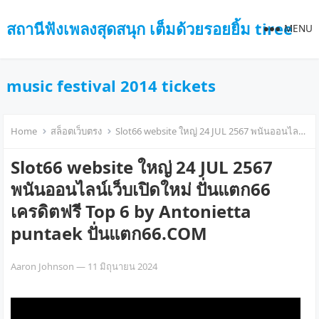
สถานีฟังเพลงสุดสนุก เต็มด้วยรอยยิ้ม tiree
MENU
music festival 2014 tickets
Home
สล็อตเว็บตรง
Slot66 website ใหญ่ 24 JUL 2567 พนันออนไลน์เว็บเปิดใหม่ ปั่นแตก66 เครดิตฟรี Top 6 by Antonietta puntaek ปั่นแตก66.COM
Slot66 website ใหญ่ 24 JUL 2567
พนันออนไลน์เว็บเปิดใหม่ ปั่นแตก66
เครดิตฟรี Top 6 by Antonietta
puntaek ปั่นแตก66.COM
Aaron Johnson
—
11 มิถุนายน 2024