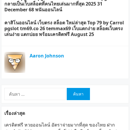
กลายเป็นเว็บสล็อตที่คนไทยเล่นมากที่สุด 2025 31
December 68 พนันออนไลน์
คาสิโนออนไลน์ เว็บตรง สล็อต ใหม่ล่าสุด Top 79 by Carrol
pgslot tm69.co 26 temmax69 เว็บแตกง่าย สล็อตเว็บตรง
เล่นง่าย แตกบ่อย พร้อมเครดิตฟรี August 25
Aaron Johnson
ค้นหา
สำหรับ:
เรื่องล่าสุด
เครดิตฟรี หวยออนไลน์ อัตราจ่ายมากที่สุด ของไทย ฝาก