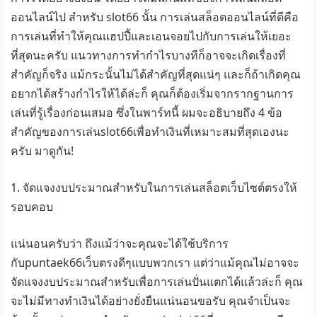
ออนไลน์ไป สำหรับ slot66 นั้น การเล่นสล็อตออนไลน์ที่ดีคือ
การเล่นที่ทำให้คุณแฮปปี้และเอนจอยไปกับการเล่นให้เยอะ
ที่สุดนะครับ แนวทางการทำกำไรบางทีก็อาจจะเกิดเรื่องที่
สำคัญก็จริง แม้กระนั้นไม่ได้สำคัญที่สุดแน่ๆ และก็ถ้าเกิดคุณ
อยากได้สร้างกำไรให้ได้ล่ะก็ คุณก็ต้องเริ่มจากรากฐานการ
เล่นที่รู้เรื่องก่อนเสมอ ซึ่งในพาร์ทนี้ ผมจะอธิบายถึง 4 ข้อ
สำคัญของการเล่นslot66เพื่อทำเงินที่เหมาะสมที่สุดเองนะ
ครับ มาดูกัน!
1. จัดแจงงบประมาณสำหรับในการเล่นสล็อตเว็บไซต์ตรงให้
รอบคอบ
แน่นอนครับว่า ถึงแม้ว่าจะคุณจะได้ใช้บริการ
กับpuntaek66เว็บตรงดีๆแบบพวกเรา แต่ว่าแม้คุณไม่อาจจะ
จัดแจงงบประมาณสำหรับเพื่อการเล่นปั่นแตกได้แล้วล่ะก็ คุณ
จะไม่มีทางทำเงินได้อย่างยั่งยืนแน่นอนขอรับ คุณจำเป็นจะ