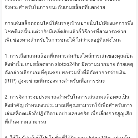
จังหวะสำหรับในการชนะกับเกมสล็อตที่แตกง่าย
การเล่นสล็อตออนไลน์ให้บรรลุเป้าหมายนั้นไม่เพียงแค่การพึ่ง
โชคดีแค่นั้น แต่ว่ายังมีเคล็ดลับแล้วก็วิธีการที่สามารถช่วย
เพิ่มช่องทางสำหรับในการชนะได้ ไม่ว่าจะอยู่ที่แห่งไหน
1. การเลือกเกมสล็อตที่เหมาะสมกับสไตล์การเล่นของคุณเป็น
สิ่งจำเป็น เกมสล็อตจาก slotxo24hr มีความมากมาย ด้วยเหตุ
ดังกล่าวเลือกเกมที่คุณชอบพอรวมทั้งที่มีอัตราการจ่ายเงิน
(RTP) สูงจะช่วยเพิ่มช่องทางสำหรับเพื่อการชนะ
2. การจัดการงบประมาณสำหรับในการเล่นเกมสล็อตxoเป็น
สิ่งสำคัญ กำหนดงบประมาณที่คุณสามารถใช้เพื่อสำหรับการ
เล่นสล็อตแล้วก็ปฏิบัติตามอย่างเคร่งครัด เพื่อเลี่ยงการสูญเสีย
ที่เกินความสามารถ
3. ใช้โบนัสแล้วก็โปรโมชั่นที่ได้รับจาก slotxo24hr อย่างคุ้ม