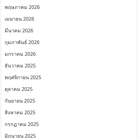
พฤษภาคม 2026
เมษายน 2026
มีนาคม 2026
กุมภาพันธ์ 2026
มกราคม 2026
ธันวาคม 2025
พฤศจิกายน 2025
ตุลาคม 2025
กันยายน 2025
สิงหาคม 2025
กรกฎาคม 2025
มิถุนายน 2025