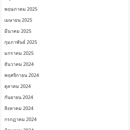
พฤษภาคม 2025
เมษายน 2025
มีนาคม 2025
กุมภาพันธ์ 2025
มกราคม 2025
ธันวาคม 2024
พฤศจิกายน 2024
ตุลาคม 2024
กันยายน 2024
สิงหาคม 2024
กรกฎาคม 2024