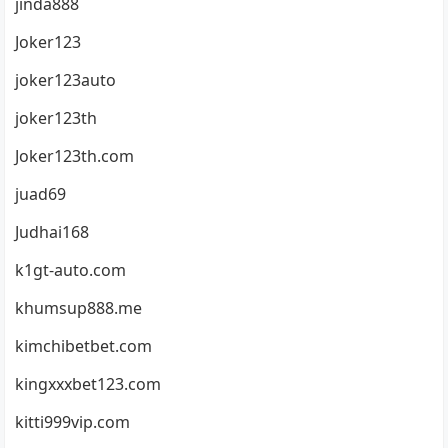
jinda888
Joker123
joker123auto
joker123th
Joker123th.com
juad69
Judhai168
k1gt-auto.com
khumsup888.me
kimchibetbet.com
kingxxxbet123.com
kitti999vip.com