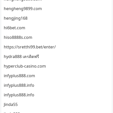
hengheng9899.com
hengjing168
hi6bet.com
hiso8888s.com
https://sretthi99.bet/enter/
hydra888 เครดิตฟรี
hyperclub-casino.com
infyplus888.com
infyplus888.info
infyplus888.info
Jinda55