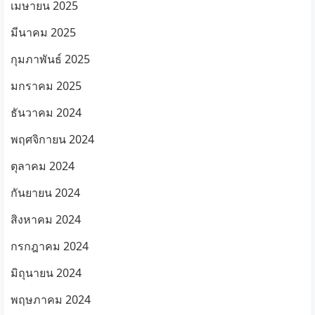
เมษายน 2025
มีนาคม 2025
กุมภาพันธ์ 2025
มกราคม 2025
ธันวาคม 2024
พฤศจิกายน 2024
ตุลาคม 2024
กันยายน 2024
สิงหาคม 2024
กรกฎาคม 2024
มิถุนายน 2024
พฤษภาคม 2024