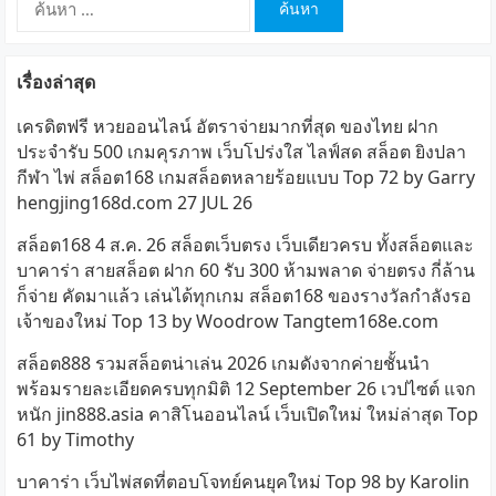
สำหรับ:
เรื่องล่าสุด
เครดิตฟรี หวยออนไลน์ อัตราจ่ายมากที่สุด ของไทย ฝาก
ประจำรับ 500 เกมคุรภาพ เว็บโปร่งใส ไลฟ์สด สล็อต ยิงปลา
กีฬา ไพ่ สล็อต168 เกมสล็อตหลายร้อยแบบ Top 72 by Garry
hengjing168d.com 27 JUL 26
สล็อต168 4 ส.ค. 26 สล็อตเว็บตรง เว็บเดียวครบ ทั้งสล็อตและ
บาคาร่า สายสล็อต ฝาก 60 รับ 300 ห้ามพลาด จ่ายตรง กี่ล้าน
ก็จ่าย คัดมาแล้ว เล่นได้ทุกเกม สล็อต168 ของรางวัลกำลังรอ
เจ้าของใหม่ Top 13 by Woodrow Tangtem168e.com
สล็อต888 รวมสล็อตน่าเล่น 2026 เกมดังจากค่ายชั้นนำ
พร้อมรายละเอียดครบทุกมิติ 12 September 26 เวปไซต์ แจก
หนัก jin888.asia คาสิโนออนไลน์ เว็บเปิดใหม่ ใหม่ล่าสุด Top
61 by Timothy
บาคาร่า เว็บไพ่สดที่ตอบโจทย์คนยุคใหม่ Top 98 by Karolin