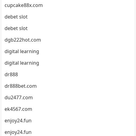
cupcake88x.com
debet slot
debet slot
dgb222hot.com
digital learning
digital learning
dr888
dr888bet.com
du2477.com
ek4567.com
enjoy24.fun
enjoy24.fun