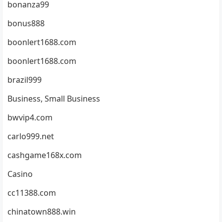
bonanza99
bonus888
boonlert1688.com
boonlert1688.com
brazil999
Business, Small Business
bwvip4.com
carlo999.net
cashgame168x.com
Casino
cc11388.com
chinatown888.win