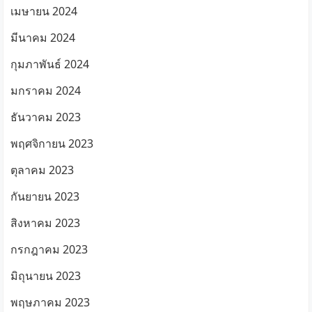
เมษายน 2024
มีนาคม 2024
กุมภาพันธ์ 2024
มกราคม 2024
ธันวาคม 2023
พฤศจิกายน 2023
ตุลาคม 2023
กันยายน 2023
สิงหาคม 2023
กรกฎาคม 2023
มิถุนายน 2023
พฤษภาคม 2023