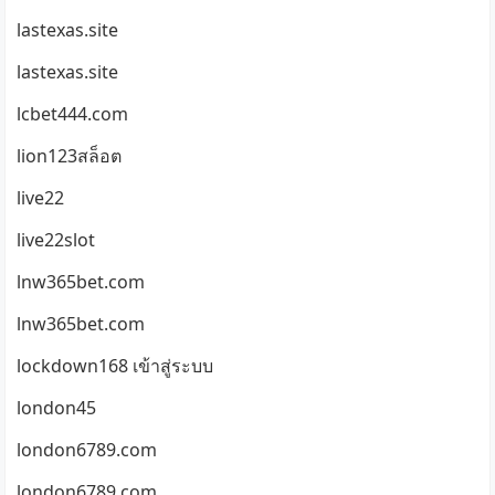
lastexas.site
lastexas.site
lcbet444.com
lion123สล็อต
live22
live22slot
lnw365bet.com
lnw365bet.com
lockdown168 เข้าสู่ระบบ
london45
london6789.com
london6789.com