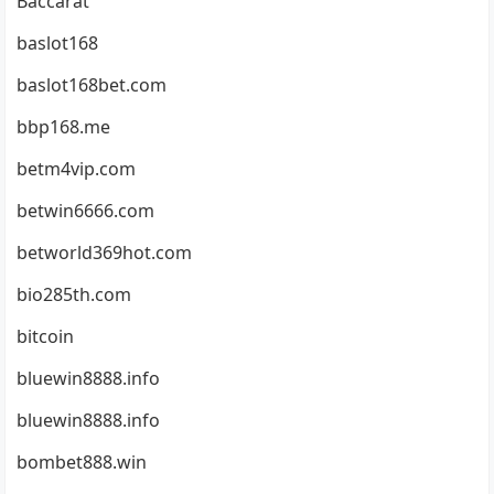
Baccarat
baslot168
baslot168bet.com
bbp168.me
betm4vip.com
betwin6666.com
betworld369hot.com
bio285th.com
bitcoin
bluewin8888.info
bluewin8888.info
bombet888.win