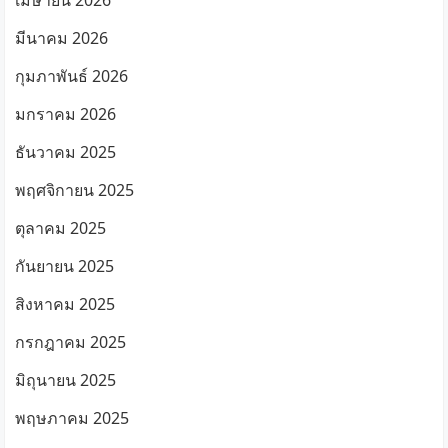
เมษายน 2026
มีนาคม 2026
กุมภาพันธ์ 2026
มกราคม 2026
ธันวาคม 2025
พฤศจิกายน 2025
ตุลาคม 2025
กันยายน 2025
สิงหาคม 2025
กรกฎาคม 2025
มิถุนายน 2025
พฤษภาคม 2025