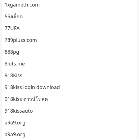
1xgameth.com
55สล็อต
77UFA
789pluss.com
888pg
8lots.me
918Kiss
918kiss login download
918kiss ดาวน์โหลด
918kissauto
a9a9.org
a9a9.org