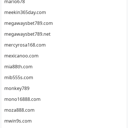
mario678
meekin365day.com
megawaysbet789.com
megawaysbet789.net
mercyrosa168.com
mexicanoo.com
mia88th.com
mib555s.com
monkey789
mono16888.com
moza888.com
mwin9s.com