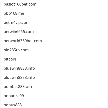
baslot168bet.com
bbp168.me
betm4vip.com
betwin6666.com
betworld369hot.com
bio285th.com
bitcoin
bluewin8888.info
bluewin8888.info
bombet888.win
bonanza99
bonus888