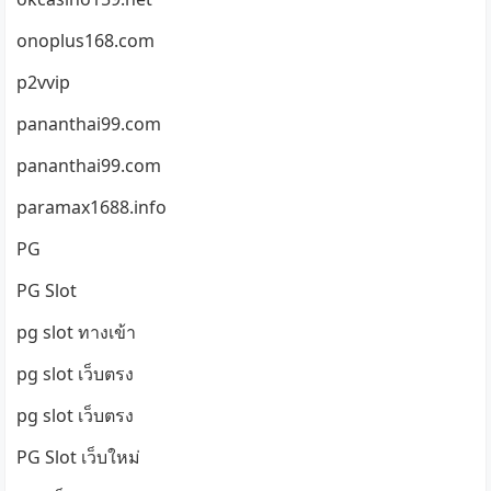
onoplus168.com
p2vvip
pananthai99.com
pananthai99.com
paramax1688.info
PG
PG Slot
pg slot ทางเข้า
pg slot เว็บตรง
pg slot เว็บตรง
PG Slot เว็บใหม่