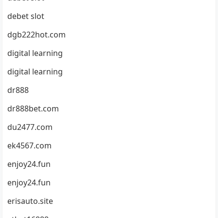
debet slot
dgb222hot.com
digital learning
digital learning
dr888
dr888bet.com
du2477.com
ek4567.com
enjoy24.fun
enjoy24.fun
erisauto.site