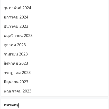
กุมภาพันธ์ 2024
มกราคม 2024
ธันวาคม 2023
พฤศจิกายน 2023
ตุลาคม 2023
กันยายน 2023
สิงหาคม 2023
กรกฎาคม 2023
มิถุนายน 2023
พฤษภาคม 2023
หมวดหมู่