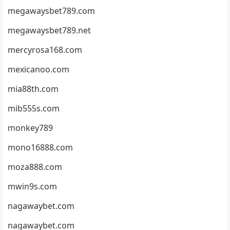
megawaysbet789.com
megawaysbet789.net
mercyrosa168.com
mexicanoo.com
mia88th.com
mib555s.com
monkey789
mono16888.com
moza888.com
mwin9s.com
nagawaybet.com
nagawaybet.com