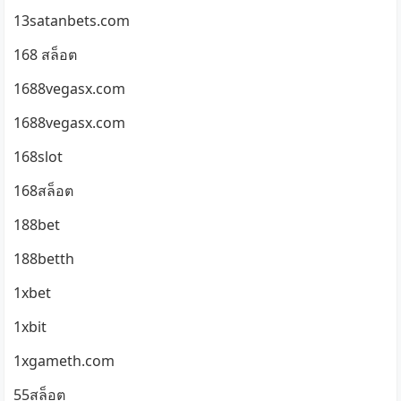
13satanbets.com
168 สล็อต
1688vegasx.com
1688vegasx.com
168slot
168สล็อต
188bet
188betth
1xbet
1xbit
1xgameth.com
55สล็อต