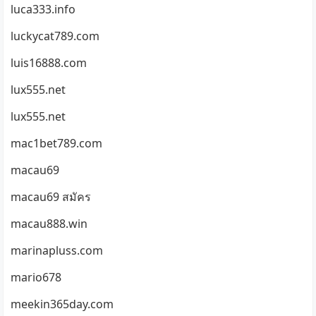
luca333.info
luckycat789.com
luis16888.com
lux555.net
lux555.net
mac1bet789.com
macau69
macau69 สมัคร
macau888.win
marinapluss.com
mario678
meekin365day.com