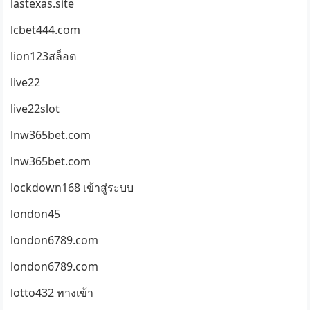
lastexas.site
lcbet444.com
lion123สล็อต
live22
live22slot
lnw365bet.com
lnw365bet.com
lockdown168 เข้าสู่ระบบ
london45
london6789.com
london6789.com
lotto432 ทางเข้า