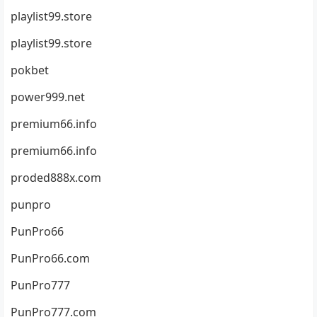
playlist99.store
playlist99.store
pokbet
power999.net
premium66.info
premium66.info
proded888x.com
punpro
PunPro66
PunPro66.com
PunPro777
PunPro777.com