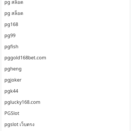
pg สล็อต
pg สล็อต
pg168
pg99
pgfish
pggold168bet.com
pgheng
pgjoker
pgk44
pglucky168.com
PGSlot
pgslot เว็บตรง