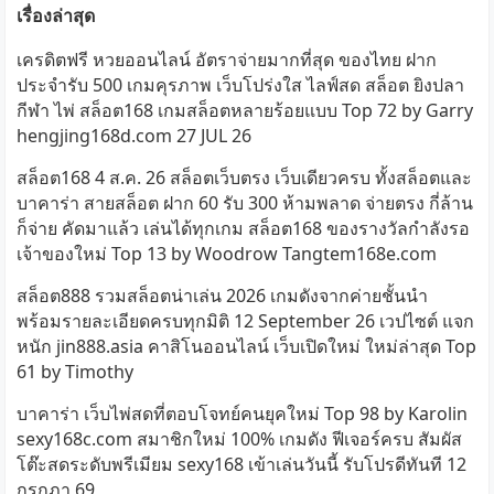
เรื่องล่าสุด
เครดิตฟรี หวยออนไลน์ อัตราจ่ายมากที่สุด ของไทย ฝาก
ประจำรับ 500 เกมคุรภาพ เว็บโปร่งใส ไลฟ์สด สล็อต ยิงปลา
กีฬา ไพ่ สล็อต168 เกมสล็อตหลายร้อยแบบ Top 72 by Garry
hengjing168d.com 27 JUL 26
สล็อต168 4 ส.ค. 26 สล็อตเว็บตรง เว็บเดียวครบ ทั้งสล็อตและ
บาคาร่า สายสล็อต ฝาก 60 รับ 300 ห้ามพลาด จ่ายตรง กี่ล้าน
ก็จ่าย คัดมาแล้ว เล่นได้ทุกเกม สล็อต168 ของรางวัลกำลังรอ
เจ้าของใหม่ Top 13 by Woodrow Tangtem168e.com
สล็อต888 รวมสล็อตน่าเล่น 2026 เกมดังจากค่ายชั้นนำ
พร้อมรายละเอียดครบทุกมิติ 12 September 26 เวปไซต์ แจก
หนัก jin888.asia คาสิโนออนไลน์ เว็บเปิดใหม่ ใหม่ล่าสุด Top
61 by Timothy
บาคาร่า เว็บไพ่สดที่ตอบโจทย์คนยุคใหม่ Top 98 by Karolin
sexy168c.com สมาชิกใหม่ 100% เกมดัง ฟีเจอร์ครบ สัมผัส
โต๊ะสดระดับพรีเมียม sexy168 เข้าเล่นวันนี้ รับโปรดีทันที 12
กรกฎา 69