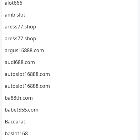
alot666
amb slot
aress77.shop
aress77.shop
argus16888.com
audi688.com
autoslot16888.com
autoslot16888.com
ba88th.com
babet555.com
Baccarat
baslot168