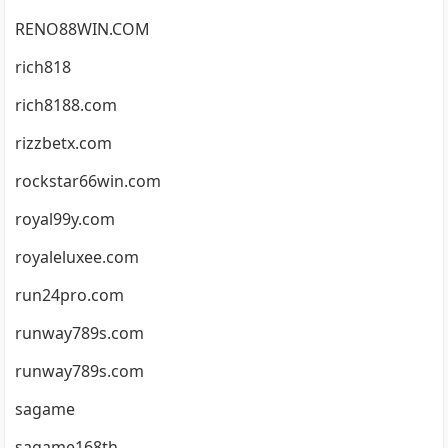
RENO88WIN.COM
rich818
rich8188.com
rizzbetx.com
rockstar66win.com
royal99y.com
royaleluxee.com
run24pro.com
runway789s.com
runway789s.com
sagame
sagame168th