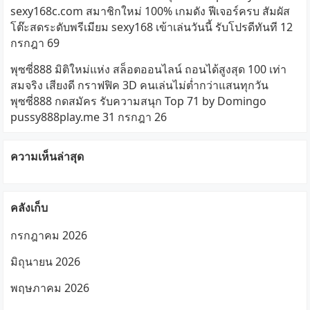
sexy168c.com สมาชิกใหม่ 100% เกมดัง ฟีเจอร์ครบ สัมผัส
โต๊ะสดระดับพรีเมียม sexy168 เข้าเล่นวันนี้ รับโปรดีทันที 12
กรกฎา 69
พุซซี่888 มิติใหม่แห่ง สล็อตออนไลน์ ถอนได้สูงสุด 100 เท่า
สมจริง เสียงดี กราฟฟิค 3D คนเล่นไม่ต่ำกว่าแสนทุกวัน
พุซซี่888 กดสมัคร รับความสนุก Top 71 by Domingo
pussy888play.me 31 กรกฎา 26
ความเห็นล่าสุด
คลังเก็บ
กรกฎาคม 2026
มิถุนายน 2026
พฤษภาคม 2026