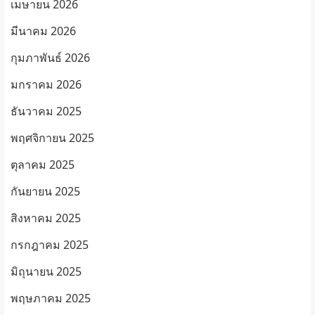
เมษายน 2026
มีนาคม 2026
กุมภาพันธ์ 2026
มกราคม 2026
ธันวาคม 2025
พฤศจิกายน 2025
ตุลาคม 2025
กันยายน 2025
สิงหาคม 2025
กรกฎาคม 2025
มิถุนายน 2025
พฤษภาคม 2025