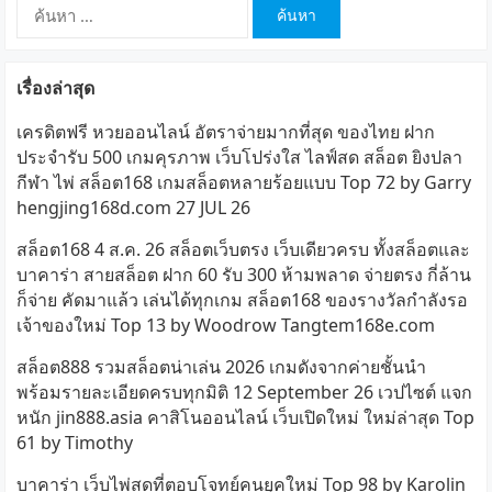
ค้นหา
สำหรับ:
เรื่องล่าสุด
เครดิตฟรี หวยออนไลน์ อัตราจ่ายมากที่สุด ของไทย ฝาก
ประจำรับ 500 เกมคุรภาพ เว็บโปร่งใส ไลฟ์สด สล็อต ยิงปลา
กีฬา ไพ่ สล็อต168 เกมสล็อตหลายร้อยแบบ Top 72 by Garry
hengjing168d.com 27 JUL 26
สล็อต168 4 ส.ค. 26 สล็อตเว็บตรง เว็บเดียวครบ ทั้งสล็อตและ
บาคาร่า สายสล็อต ฝาก 60 รับ 300 ห้ามพลาด จ่ายตรง กี่ล้าน
ก็จ่าย คัดมาแล้ว เล่นได้ทุกเกม สล็อต168 ของรางวัลกำลังรอ
เจ้าของใหม่ Top 13 by Woodrow Tangtem168e.com
สล็อต888 รวมสล็อตน่าเล่น 2026 เกมดังจากค่ายชั้นนำ
พร้อมรายละเอียดครบทุกมิติ 12 September 26 เวปไซต์ แจก
หนัก jin888.asia คาสิโนออนไลน์ เว็บเปิดใหม่ ใหม่ล่าสุด Top
61 by Timothy
บาคาร่า เว็บไพ่สดที่ตอบโจทย์คนยุคใหม่ Top 98 by Karolin