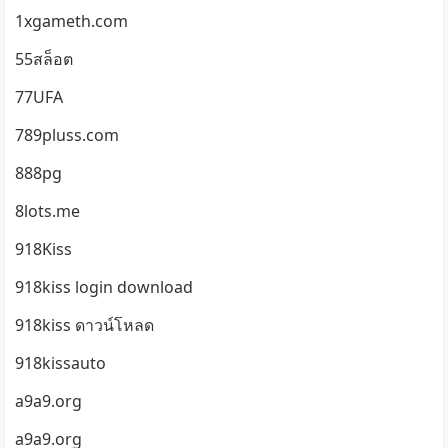
1xgameth.com
55สล็อต
77UFA
789pluss.com
888pg
8lots.me
918Kiss
918kiss login download
918kiss ดาวน์โหลด
918kissauto
a9a9.org
a9a9.org