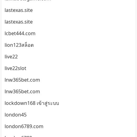
lastexas.site
lastexas.site
lcbet444.com
lion123สล็อต
live22
live22slot
lnw365bet.com
lnw365bet.com
lockdown168 เข้าสู่ระบบ
london45
london6789.com