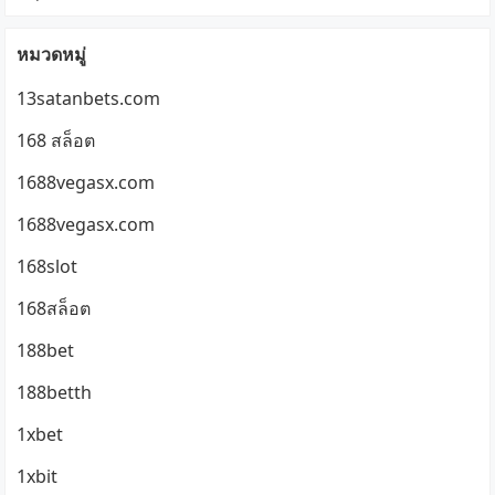
หมวดหมู่
13satanbets.com
168 สล็อต
1688vegasx.com
1688vegasx.com
168slot
168สล็อต
188bet
188betth
1xbet
1xbit