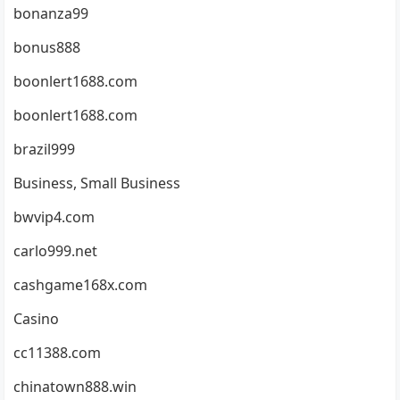
bonanza99
bonus888
boonlert1688.com
boonlert1688.com
brazil999
Business, Small Business
bwvip4.com
carlo999.net
cashgame168x.com
Casino
cc11388.com
chinatown888.win