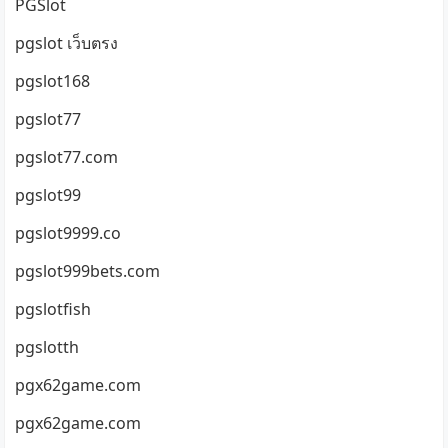
PGSlot
pgslot เว็บตรง
pgslot168
pgslot77
pgslot77.com
pgslot99
pgslot9999.co
pgslot999bets.com
pgslotfish
pgslotth
pgx62game.com
pgx62game.com