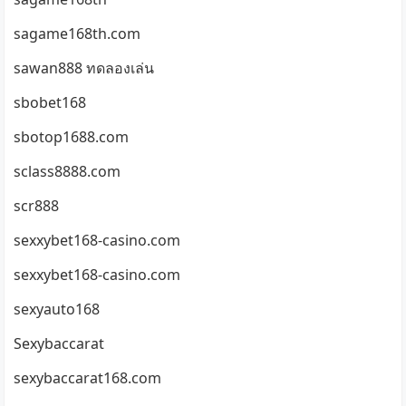
sagame168th.com
sawan888 ทดลองเล่น
sbobet168
sbotop1688.com
sclass8888.com
scr888
sexxybet168-casino.com
sexxybet168-casino.com
sexyauto168
Sexybaccarat
sexybaccarat168.com