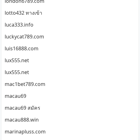
london6789.com
lotto432 ทางเข้า
luca333.info
luckycat789.com
luis16888.com
lux555.net
lux555.net
mac1bet789.com
macau69
macau69 สมัคร
macau888.win
marinapluss.com