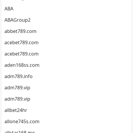
ABA
ABAGroup2
abbet789.com
acebet789.com
acebet789.com
aden168ss.com
adm789.info
adm789.vip
adm789.vip
allbet24hr
allone745s.com
allstar168.me