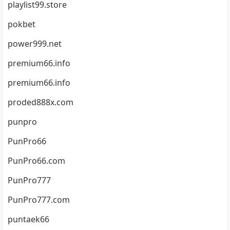
playlist99.store
pokbet
power999.net
premium66.info
premium66.info
proded888x.com
punpro
PunPro66
PunPro66.com
PunPro777
PunPro777.com
puntaek66