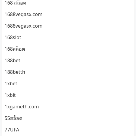
168 สล็อต
1688vegasx.com
1688vegasx.com
168slot
168สล็อต
188bet
188betth
1xbet
1xbit
1xgameth.com
55สล็อต
77UFA