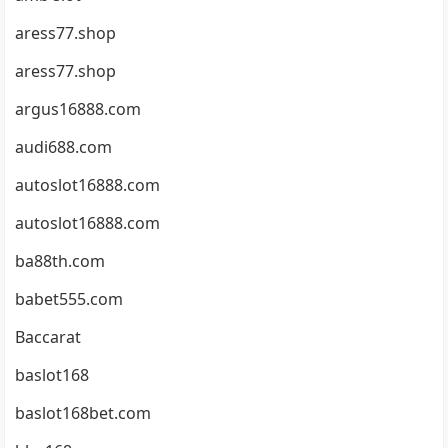
aress77.shop
aress77.shop
argus16888.com
audi688.com
autoslot16888.com
autoslot16888.com
ba88th.com
babet555.com
Baccarat
baslot168
baslot168bet.com