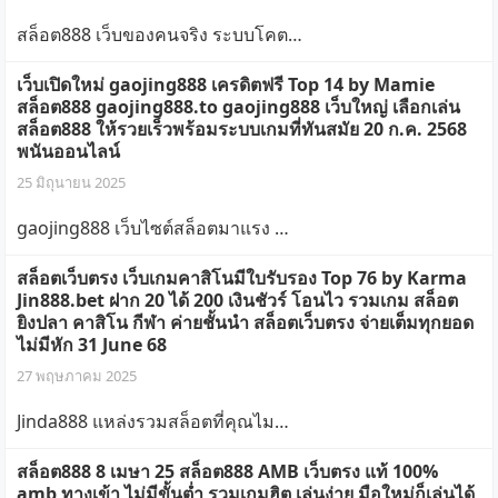
สล็อต888 เว็บของคนจริง ระบบโคต…
เว็บเปิดใหม่ gaojing888 เครดิตฟรี Top 14 by Mamie
สล็อต888 gaojing888.to gaojing888 เว็บใหญ่ เลือกเล่น
สล็อต888 ให้รวยเร็วพร้อมระบบเกมที่ทันสมัย 20 ก.ค. 2568
พนันออนไลน์
25 มิถุนายน 2025
gaojing888 เว็บไซต์สล็อตมาแรง …
สล็อตเว็บตรง เว็บเกมคาสิโนมีใบรับรอง Top 76 by Karma
Jin888.bet ฝาก 20 ได้ 200 เงินชัวร์ โอนไว รวมเกม สล็อต
ยิงปลา คาสิโน กีฬา ค่ายชั้นนำ สล็อตเว็บตรง จ่ายเต็มทุกยอด
ไม่มีหัก 31 June 68
27 พฤษภาคม 2025
Jinda888 แหล่งรวมสล็อตที่คุณไม…
สล็อต888 8 เมษา 25 สล็อต888 AMB เว็บตรง แท้ 100%
amb ทางเข้า ไม่มีขั้นต่ำ รวมเกมฮิต เล่นง่าย มือใหม่ก็เล่นได้