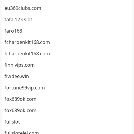
eu369clubs.com
fafa 123 slot
faro168
fcharoenkit168.com
fcharoenkit168.com
finnivips.com
fiwdee.win
fortune99vip.com
fox689ok.com
fox689ok.com
fullslot
fullsloteiei.com