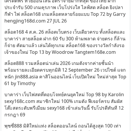
เครดิตฟรี หวยออนไลน์ อัตราจ่ายมากที่สุด ของไทย ฝาก
ประจำรับ 500 เกมคุรภาพ เว็บโปร่งใส ไลฟ์สด สล็อต ยิงปลา
กีฬา ไพ่ สล็อต168 เกมสล็อตหลายร้อยแบบ Top 72 by Garry
hengjing168d.com 27 JUL 26
สล็อต168 4 ส.ค. 26 สล็อตเว็บตรง เว็บเดียวครบ ทั้งสล็อตและ
บาคาร่า สายสล็อต ฝาก 60 รับ 300 ห้ามพลาด จ่ายตรง กี่ล้าน
ก็จ่าย คัดมาแล้ว เล่นได้ทุกเกม สล็อต168 ของรางวัลกำลังรอ
เจ้าของใหม่ Top 13 by Woodrow Tangtem168e.com
สล็อต888 รวมสล็อตน่าเล่น 2026 เกมดังจากค่ายชั้นนำ
พร้อมรายละเอียดครบทุกมิติ 12 September 26 เวปไซต์ แจก
หนัก jin888.asia คาสิโนออนไลน์ เว็บเปิดใหม่ ใหม่ล่าสุด Top
61 by Timothy
บาคาร่า เว็บไพ่สดที่ตอบโจทย์คนยุคใหม่ Top 98 by Karolin
sexy168c.com สมาชิกใหม่ 100% เกมดัง ฟีเจอร์ครบ สัมผัส
โต๊ะสดระดับพรีเมียม sexy168 เข้าเล่นวันนี้ รับโปรดีทันที 12
กรกฎา 69
พุซซี่888 มิติใหม่แห่ง สล็อตออนไลน์ ถอนได้สูงสุด 100 เท่า