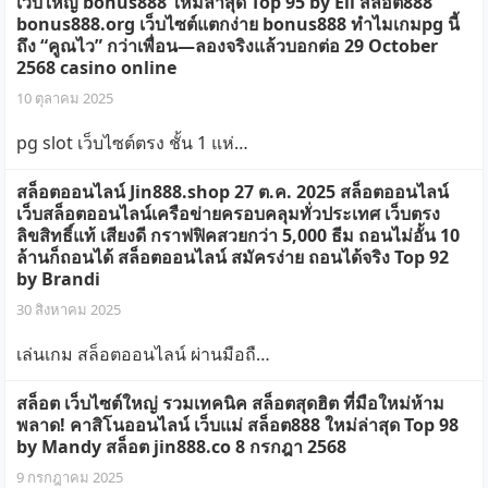
เว็บใหญ่ bonus888 ใหม่ล่าสุด Top 95 by Eli สล็อต888
bonus888.org เว็บไซต์แตกง่าย bonus888 ทำไมเกมpg นี้
ถึง “คูณไว” กว่าเพื่อน—ลองจริงแล้วบอกต่อ 29 October
2568 casino online
10 ตุลาคม 2025
pg slot เว็บไซต์ตรง ชั้น 1 แห่…
สล็อตออนไลน์ Jin888.shop 27 ต.ค. 2025 สล็อตออนไลน์
เว็บสล็อตออนไลน์เครือข่ายครอบคลุมทั่วประเทศ เว็บตรง
ลิขสิทธิ์แท้ เสียงดี กราฟฟิคสวยกว่า 5,000 ธีม ถอนไม่อั้น 10
ล้านก็ถอนได้ สล็อตออนไลน์ สมัครง่าย ถอนได้จริง Top 92
by Brandi
30 สิงหาคม 2025
เล่นเกม สล็อตออนไลน์ ผ่านมือถื…
สล็อต เว็บไซต์ใหญ่ รวมเทคนิค สล็อตสุดฮิต ที่มือใหม่ห้าม
พลาด! คาสิโนออนไลน์ เว็บแม่ สล็อต888 ใหม่ล่าสุด Top 98
by Mandy สล็อต jin888.co 8 กรกฎา 2568
9 กรกฎาคม 2025