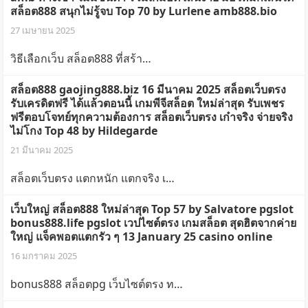
สล็อต888 สนุกไม่รู้จบ Top 70 by Lurlene amb888.bio
27 เมษายน 2025
วิธีเลือกเว็บ สล็อต888 ที่สร้า…
สล็อต888 gaojing888.biz 16 มีนาคม 2025 สล็อตเว็บตรง
รับเครดิตฟรี ได้แล้วตอนนี้ เกมพีจีสล็อต ใหม่ล่าสุด รับเพชร
ฟรีตอบโจทย์ทุกความต้องการ สล็อตเว็บตรง เก๋าจริง จ่ายจริง
ไม่โกง Top 48 by Hildegarde
21 มีนาคม 2025
สล็อตเว็บตรง แตกหนัก แตกจริง เ…
เว็บใหญ่ สล็อต888 ใหม่ล่าสุด Top 57 by Salvatore pgslot
bonus888.life pgslot เวปไซต์ตรง เกมสล็อต สุดฮิตจากค่าย
ใหญ่ แจ็คพอตแตกรัว ๆ 13 January 25 casino online
16 มกราคม 2025
bonus888 สล็อตpg เว็บไซต์ตรง ท…