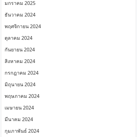
มกราคม 2025
ธันวาคม 2024
พฤศจิกายน 2024
ตุลาคม 2024
กันยายน 2024
สิงหาคม 2024
กรกฎาคม 2024
มิถุนายน 2024
พฤษภาคม 2024
เมษายน 2024
มีนาคม 2024
กุมภาพันธ์ 2024