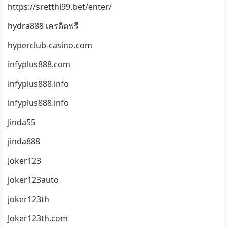
https://sretthi99.bet/enter/
hydra888 เครดิตฟรี
hyperclub-casino.com
infyplus888.com
infyplus888.info
infyplus888.info
Jinda55
jinda888
Joker123
joker123auto
joker123th
Joker123th.com