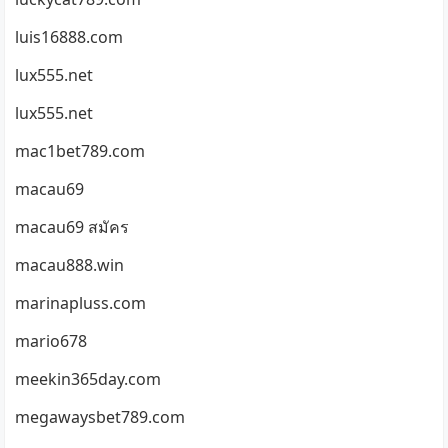
luis16888.com
lux555.net
lux555.net
mac1bet789.com
macau69
macau69 สมัคร
macau888.win
marinapluss.com
mario678
meekin365day.com
megawaysbet789.com