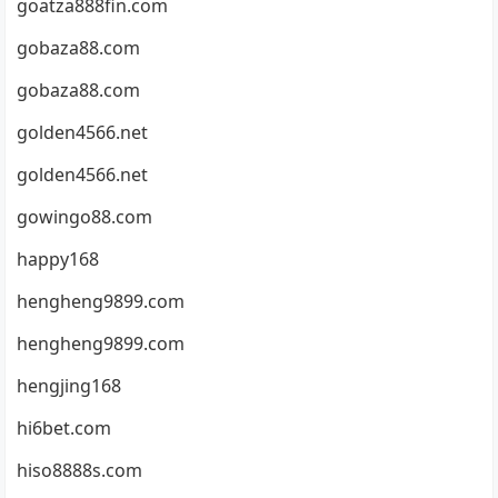
goatza888fin.com
gobaza88.com
gobaza88.com
golden4566.net
golden4566.net
gowingo88.com
happy168
hengheng9899.com
hengheng9899.com
hengjing168
hi6bet.com
hiso8888s.com