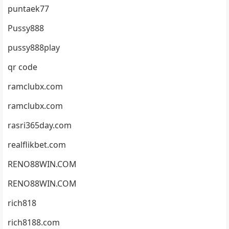
puntaek77
Pussy888
pussy888play
qr code
ramclubx.com
ramclubx.com
rasri365day.com
realflikbet.com
RENO88WIN.COM
RENO88WIN.COM
rich818
rich8188.com