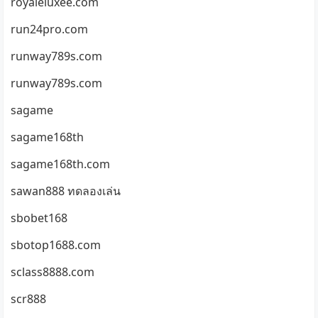
royaleluxee.com
run24pro.com
runway789s.com
runway789s.com
sagame
sagame168th
sagame168th.com
sawan888 ทดลองเล่น
sbobet168
sbotop1688.com
sclass8888.com
scr888