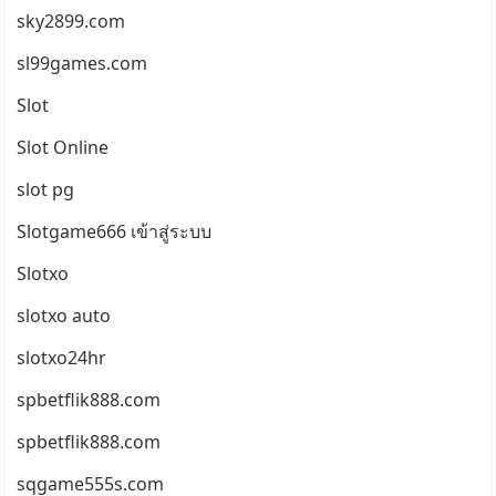
sky2899.com
sl99games.com
Slot
Slot Online
slot pg
Slotgame666 เข้าสู่ระบบ
Slotxo
slotxo auto
slotxo24hr
spbetflik888.com
spbetflik888.com
sqgame555s.com