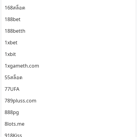
168สล็อต
188bet
188betth
1xbet
1xbit
1xgameth.com
55สล็อต
77UFA
789pluss.com
888pg
8lots.me
918Kiss