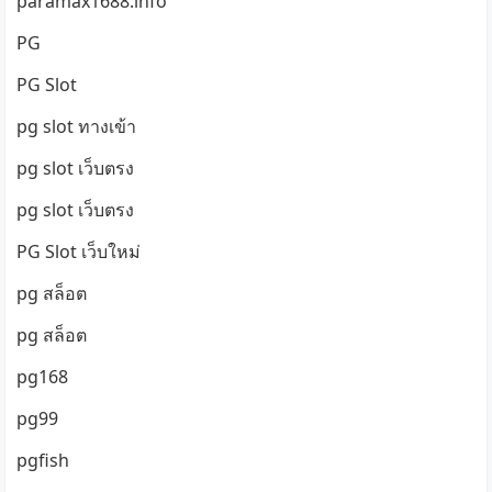
paramax1688.info
PG
PG Slot
pg slot ทางเข้า
pg slot เว็บตรง
pg slot เว็บตรง
PG Slot เว็บใหม่
pg สล็อต
pg สล็อต
pg168
pg99
pgfish