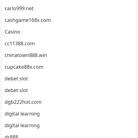
carlo999.net
cashgame168x.com
Casino
cc11388.com
chinatown888.win
cupcake88x.com
debet slot
debet slot
dgb222hot.com
digital learning
digital learning
dr888