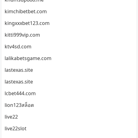
kimchibetbet.com
kingxxxbet123.com
kitti999vip.com
ktv4sd.com
lalikabetsgame.com
lastexas.site
lastexas.site
lcbet444.com
lion123สล็อต
live22
live22slot