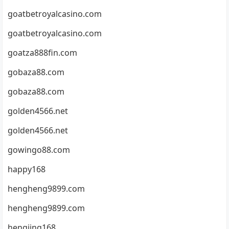
goatbetroyalcasino.com
goatbetroyalcasino.com
goatza888fin.com
gobaza88.com
gobaza88.com
golden4566.net
golden4566.net
gowingo88.com
happy168
hengheng9899.com
hengheng9899.com
hengjing168