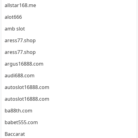
allstar168.me
alot666
amb slot
aress77.shop
aress77.shop
argus16888.com
audi688.com
autoslot16888.com
autoslot16888.com
ba88th.com
babet555.com
Baccarat