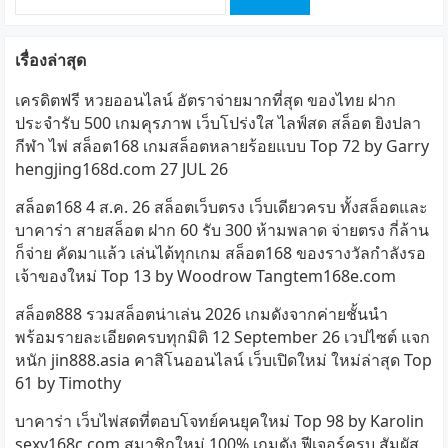
สำหรับ:
เรื่องล่าสุด
เครดิตฟรี หวยออนไลน์ อัตราจ่ายมากที่สุด ของไทย ฝาก
ประจำรับ 500 เกมคุรภาพ เว็บโปร่งใส ไลฟ์สด สล็อต ยิงปลา
กีฬา ไพ่ สล็อต168 เกมสล็อตหลายร้อยแบบ Top 72 by Garry
hengjing168d.com 27 JUL 26
สล็อต168 4 ส.ค. 26 สล็อตเว็บตรง เว็บเดียวครบ ทั้งสล็อตและ
บาคาร่า สายสล็อต ฝาก 60 รับ 300 ห้ามพลาด จ่ายตรง กี่ล้าน
ก็จ่าย คัดมาแล้ว เล่นได้ทุกเกม สล็อต168 ของรางวัลกำลังรอ
เจ้าของใหม่ Top 13 by Woodrow Tangtem168e.com
สล็อต888 รวมสล็อตน่าเล่น 2026 เกมดังจากค่ายชั้นนำ
พร้อมรายละเอียดครบทุกมิติ 12 September 26 เวปไซต์ แจก
หนัก jin888.asia คาสิโนออนไลน์ เว็บเปิดใหม่ ใหม่ล่าสุด Top
61 by Timothy
บาคาร่า เว็บไพ่สดที่ตอบโจทย์คนยุคใหม่ Top 98 by Karolin
sexy168c.com สมาชิกใหม่ 100% เกมดัง ฟีเจอร์ครบ สัมผัส