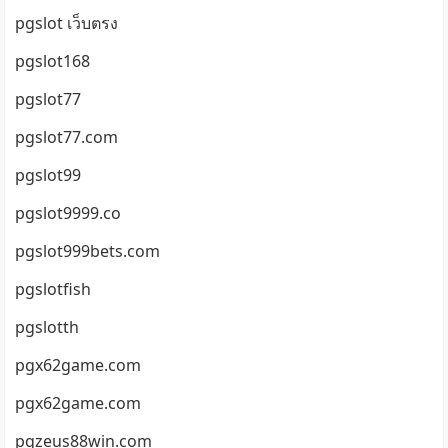
pgslot เว็บตรง
pgslot168
pgslot77
pgslot77.com
pgslot99
pgslot9999.co
pgslot999bets.com
pgslotfish
pgslotth
pgx62game.com
pgx62game.com
pgzeus88win.com