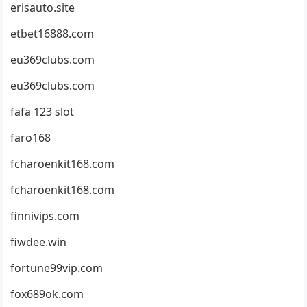
erisauto.site
etbet16888.com
eu369clubs.com
eu369clubs.com
fafa 123 slot
faro168
fcharoenkit168.com
fcharoenkit168.com
finnivips.com
fiwdee.win
fortune99vip.com
fox689ok.com