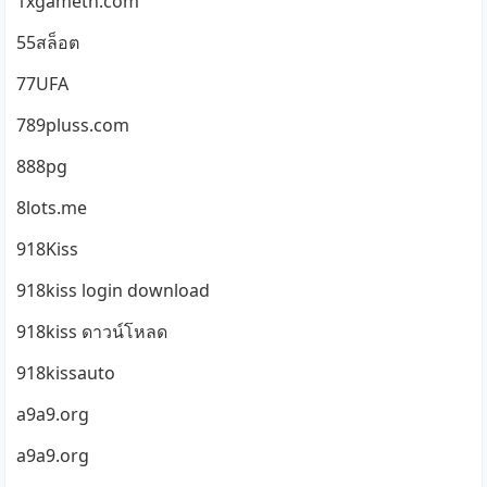
1xgameth.com
55สล็อต
77UFA
789pluss.com
888pg
8lots.me
918Kiss
918kiss login download
918kiss ดาวน์โหลด
918kissauto
a9a9.org
a9a9.org