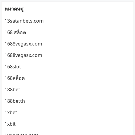
หมวดหมู่
13satanbets.com
168 สล็อต
1688vegasx.com
1688vegasx.com
168slot
168สล็อต
188bet
188betth
1xbet
1xbit