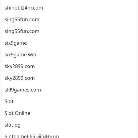
shinobi24hr.com
sing55fun.com
sing55fun.com
six9game
six9game.win
sky2899.com
sky2899.com
sl99games.com
Slot
Slot Online
slot pg
Slotgame666 เข้าสู่ระบบ