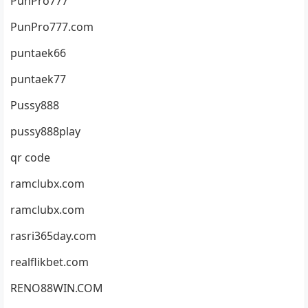
PunPro777
PunPro777.com
puntaek66
puntaek77
Pussy888
pussy888play
qr code
ramclubx.com
ramclubx.com
rasri365day.com
realflikbet.com
RENO88WIN.COM