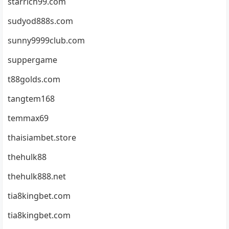
starrich99.com
sudyod888s.com
sunny9999club.com
suppergame
t88golds.com
tangtem168
temmax69
thaisiambet.store
thehulk88
thehulk888.net
tia8kingbet.com
tia8kingbet.com