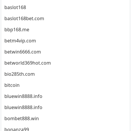
baslot168
baslot168bet.com
bbp168.me
betm4vip.com
betwin6666.com
betworld369hot.com
bio285th.com
bitcoin
bluewin8888.info
bluewin8888.info
bombet888.win
bonanza99