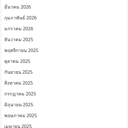
มีนาคม 2026
กุมภาพันธ์ 2026
มกราคม 2026
ธันวาคม 2025
พฤศจิกายน 2025
ตุลาคม 2025
กันยายน 2025
สิงหาคม 2025
กรกฎาคม 2025
มิถุนายน 2025
พฤษภาคม 2025
เมษายน 2025