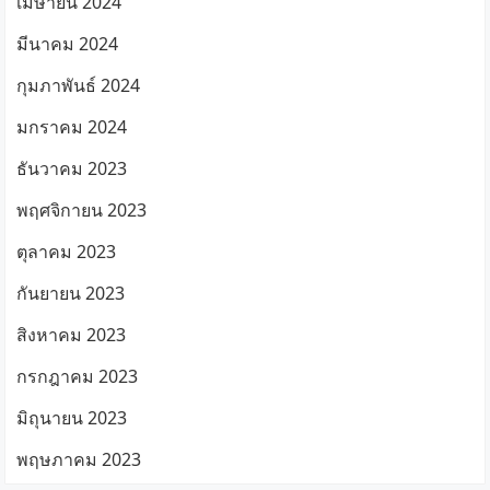
เมษายน 2024
มีนาคม 2024
กุมภาพันธ์ 2024
มกราคม 2024
ธันวาคม 2023
พฤศจิกายน 2023
ตุลาคม 2023
กันยายน 2023
สิงหาคม 2023
กรกฎาคม 2023
มิถุนายน 2023
พฤษภาคม 2023