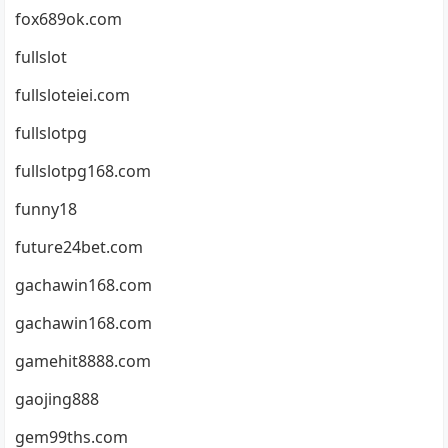
fox689ok.com
fullslot
fullsloteiei.com
fullslotpg
fullslotpg168.com
funny18
future24bet.com
gachawin168.com
gachawin168.com
gamehit8888.com
gaojing888
gem99ths.com