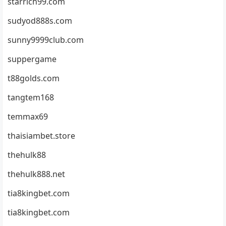
starrich99.com
sudyod888s.com
sunny9999club.com
suppergame
t88golds.com
tangtem168
temmax69
thaisiambet.store
thehulk88
thehulk888.net
tia8kingbet.com
tia8kingbet.com