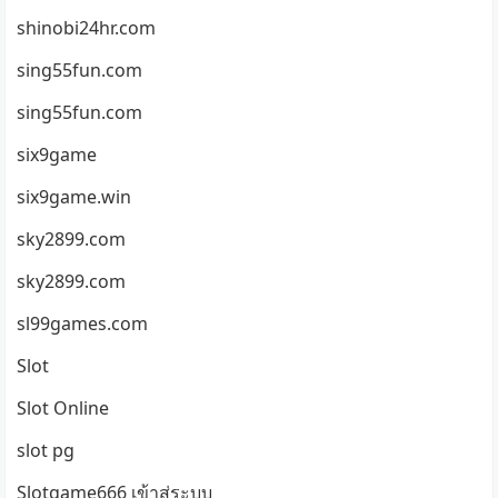
shinobi24hr.com
sing55fun.com
sing55fun.com
six9game
six9game.win
sky2899.com
sky2899.com
sl99games.com
Slot
Slot Online
slot pg
Slotgame666 เข้าสู่ระบบ