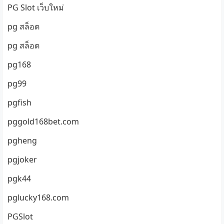
PG Slot เว็บใหม่
pg สล็อต
pg สล็อต
pg168
pg99
pgfish
pggold168bet.com
pgheng
pgjoker
pgk44
pglucky168.com
PGSlot