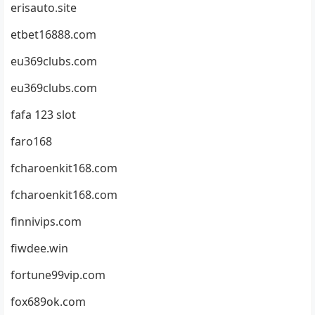
erisauto.site
etbet16888.com
eu369clubs.com
eu369clubs.com
fafa 123 slot
faro168
fcharoenkit168.com
fcharoenkit168.com
finnivips.com
fiwdee.win
fortune99vip.com
fox689ok.com