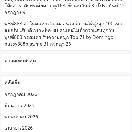
โต๊ะสดระดับพรีเมียม sexy168 เข้าเล่นวันนี้ รับโปรดีทันที 12
กรกฎา 69
พุซซี่888 มิติใหม่แห่ง สล็อตออนไลน์ ถอนได้สูงสุด 100 เท่า
สมจริง เสียงดี กราฟฟิค 3D คนเล่นไม่ต่ำกว่าแสนทุกวัน
พุซซี่888 กดสมัคร รับความสนุก Top 71 by Domingo
pussy888play.me 31 กรกฎา 26
ความเห็นล่าสุด
คลังเก็บ
กรกฎาคม 2026
มิถุนายน 2026
พฤษภาคม 2026
เมษายน 2026