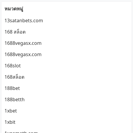
หมวดหมู่
13satanbets.com
168 สล็อต
1688vegasx.com
1688vegasx.com
168slot
168สล็อต
188bet
188betth
1xbet
1xbit