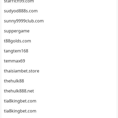
starrich99.com
sudyod888s.com
sunny9999club.com
suppergame
t88golds.com
tangtem168
temmax69
thaisiambet.store
thehulk88
thehulk888.net
tia8kingbet.com
tia8kingbet.com