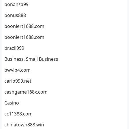
bonanza99
bonus888
boonlert1688.com
boonlert1688.com
brazil999
Business, Small Business
bwvip4.com
carlo999.net
cashgame168x.com
Casino
cc11388.com
chinatown888.win