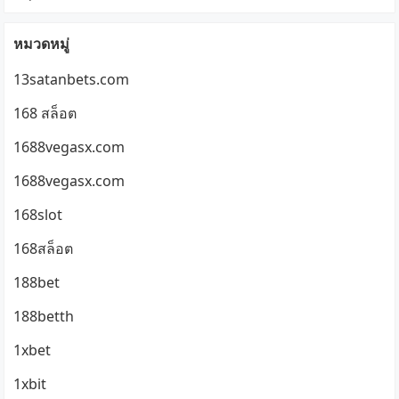
หมวดหมู่
13satanbets.com
168 สล็อต
1688vegasx.com
1688vegasx.com
168slot
168สล็อต
188bet
188betth
1xbet
1xbit