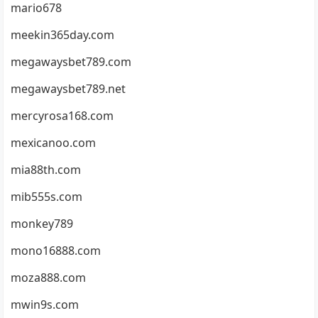
mario678
meekin365day.com
megawaysbet789.com
megawaysbet789.net
mercyrosa168.com
mexicanoo.com
mia88th.com
mib555s.com
monkey789
mono16888.com
moza888.com
mwin9s.com