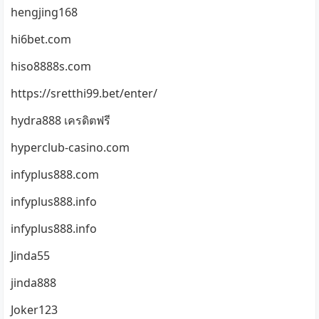
hengjing168
hi6bet.com
hiso8888s.com
https://sretthi99.bet/enter/
hydra888 เครดิตฟรี
hyperclub-casino.com
infyplus888.com
infyplus888.info
infyplus888.info
Jinda55
jinda888
Joker123