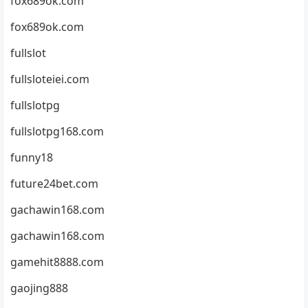
fox689ok.com
fox689ok.com
fullslot
fullsloteiei.com
fullslotpg
fullslotpg168.com
funny18
future24bet.com
gachawin168.com
gachawin168.com
gamehit8888.com
gaojing888