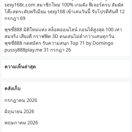
sexy168c.com สมาชิกใหม่ 100% เกมดัง ฟีเจอร์ครบ สัมผัส
โต๊ะสดระดับพรีเมียม sexy168 เข้าเล่นวันนี้ รับโปรดีทันที 12
กรกฎา 69
พุซซี่888 มิติใหม่แห่ง สล็อตออนไลน์ ถอนได้สูงสุด 100 เท่า
สมจริง เสียงดี กราฟฟิค 3D คนเล่นไม่ต่ำกว่าแสนทุกวัน
พุซซี่888 กดสมัคร รับความสนุก Top 71 by Domingo
pussy888play.me 31 กรกฎา 26
ความเห็นล่าสุด
คลังเก็บ
กรกฎาคม 2026
มิถุนายน 2026
พฤษภาคม 2026