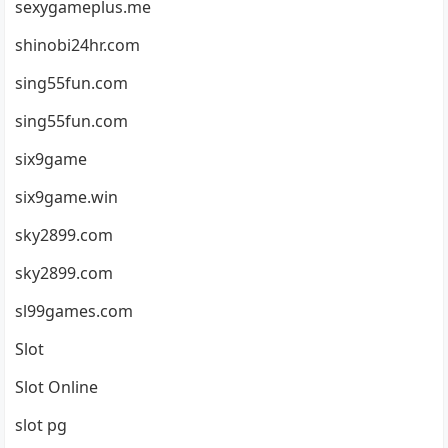
sexygameplus.me
shinobi24hr.com
sing55fun.com
sing55fun.com
six9game
six9game.win
sky2899.com
sky2899.com
sl99games.com
Slot
Slot Online
slot pg