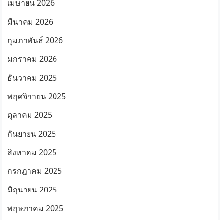
เมษายน 2026
มีนาคม 2026
กุมภาพันธ์ 2026
มกราคม 2026
ธันวาคม 2025
พฤศจิกายน 2025
ตุลาคม 2025
กันยายน 2025
สิงหาคม 2025
กรกฎาคม 2025
มิถุนายน 2025
พฤษภาคม 2025