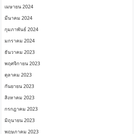
เมษายน 2024
มีนาคม 2024
กุมภาพันธ์ 2024
มกราคม 2024
ธันวาคม 2023
พฤศจิกายน 2023
ตุลาคม 2023
กันยายน 2023
สิงหาคม 2023
กรกฎาคม 2023
มิถุนายน 2023
พฤษภาคม 2023