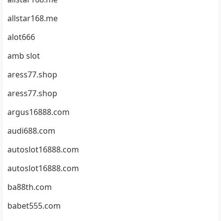
allstar168.me
alot666
amb slot
aress77.shop
aress77.shop
argus16888.com
audi688.com
autoslot16888.com
autoslot16888.com
ba88th.com
babet555.com