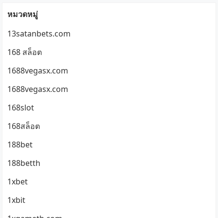
หมวดหมู่
13satanbets.com
168 สล็อต
1688vegasx.com
1688vegasx.com
168slot
168สล็อต
188bet
188betth
1xbet
1xbit