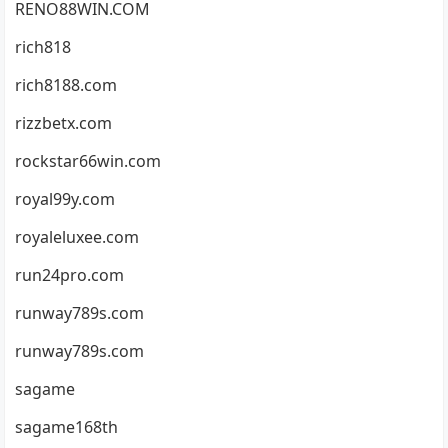
RENO88WIN.COM
rich818
rich8188.com
rizzbetx.com
rockstar66win.com
royal99y.com
royaleluxee.com
run24pro.com
runway789s.com
runway789s.com
sagame
sagame168th