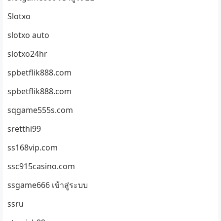
Slotxo
slotxo auto
slotxo24hr
spbetflik888.com
spbetflik888.com
sqgame555s.com
sretthi99
ss168vip.com
ssc915casino.com
ssgame666 เข้าสู่ระบบ
ssru