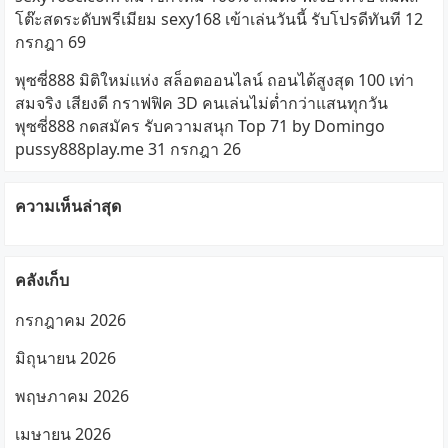
โต๊ะสดระดับพรีเมียม sexy168 เข้าเล่นวันนี้ รับโปรดีทันที 12
กรกฎา 69
พุซซี่888 มิติใหม่แห่ง สล็อตออนไลน์ ถอนได้สูงสุด 100 เท่า
สมจริง เสียงดี กราฟฟิค 3D คนเล่นไม่ต่ำกว่าแสนทุกวัน
พุซซี่888 กดสมัคร รับความสนุก Top 71 by Domingo
pussy888play.me 31 กรกฎา 26
ความเห็นล่าสุด
คลังเก็บ
กรกฎาคม 2026
มิถุนายน 2026
พฤษภาคม 2026
เมษายน 2026