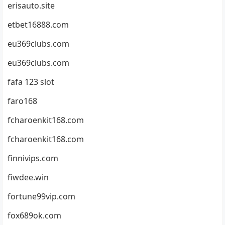
erisauto.site
etbet16888.com
eu369clubs.com
eu369clubs.com
fafa 123 slot
faro168
fcharoenkit168.com
fcharoenkit168.com
finnivips.com
fiwdee.win
fortune99vip.com
fox689ok.com