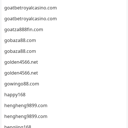
goatbetroyalcasino.com
goatbetroyalcasino.com
goatza888fin.com
gobaza88.com
gobaza88.com
golden4566.net
golden4566.net
gowingo88.com
happy168
hengheng9899.com
hengheng9899.com
hengjing168