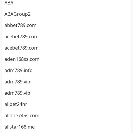
ABA
ABAGroup2
abbet789.com
acebet789.com
acebet789.com
aden168ss.com
adm789.info
adm789.vip
adm789.vip
allbet24hr
allone745s.com
allstar168.me