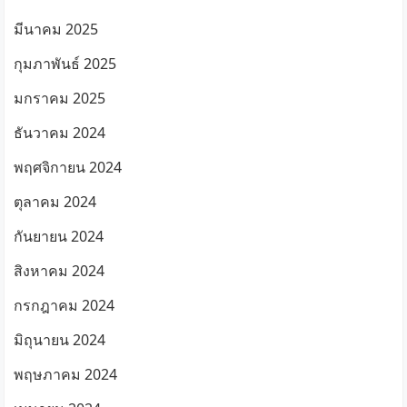
มีนาคม 2025
กุมภาพันธ์ 2025
มกราคม 2025
ธันวาคม 2024
พฤศจิกายน 2024
ตุลาคม 2024
กันยายน 2024
สิงหาคม 2024
กรกฎาคม 2024
มิถุนายน 2024
พฤษภาคม 2024