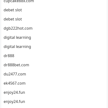
cupcake88x.com
debet slot
debet slot
dgb222hot.com
digital learning
digital learning
dr888
dr888bet.com
du2477.com
ek4567.com
enjoy24.fun
enjoy24.fun