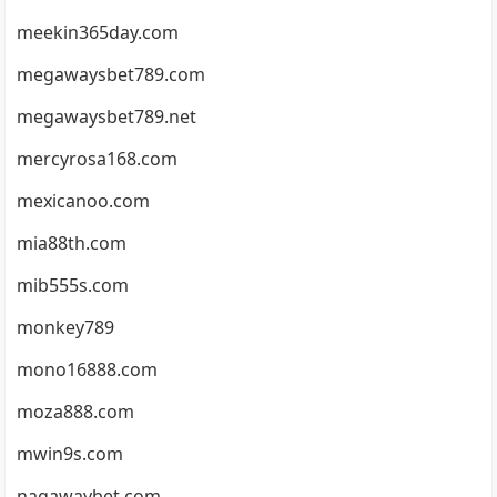
meekin365day.com
megawaysbet789.com
megawaysbet789.net
mercyrosa168.com
mexicanoo.com
mia88th.com
mib555s.com
monkey789
mono16888.com
moza888.com
mwin9s.com
nagawaybet.com