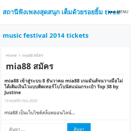
สถานีฟังเพลงสุดสนุก เต็มด้วยรอยยิ้ม tiree
MENU
music festival 2014 tickets
Home
mia88 สมัคร
mia88 สมัคร
mia88 เข้าสู่ระบบ 8 ธันวาคม mia88 เกมมันส์จนวางมือไม่
ได้เติมเงินไวแบบติดเทอร์โบโบนัสแน่นกระเป๋า Top 38 by
Justine
13 พฤศจิกายน 2025
mia88 เป็นเว็บไซต์สล็อตออนไลน์…
ค้นหา