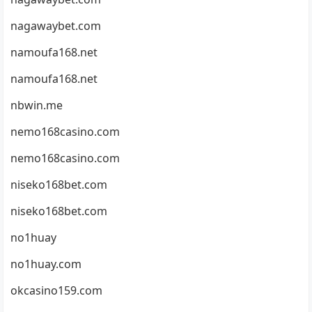
nagawaybet.com
namoufa168.net
namoufa168.net
nbwin.me
nemo168casino.com
nemo168casino.com
niseko168bet.com
niseko168bet.com
no1huay
no1huay.com
okcasino159.com