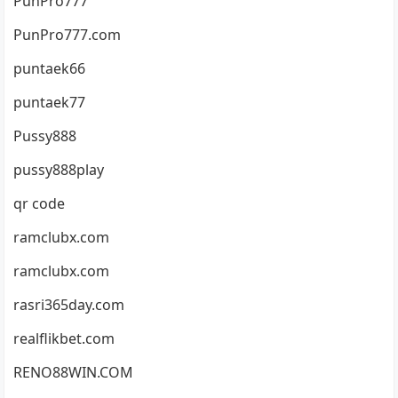
PunPro777
PunPro777.com
puntaek66
puntaek77
Pussy888
pussy888play
qr code
ramclubx.com
ramclubx.com
rasri365day.com
realflikbet.com
RENO88WIN.COM