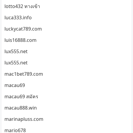
lotto432 ทางเข้า
luca333.info
luckycat789.com
luis16888.com
lux555.net
lux555.net
mac1bet789.com
macau69
macau69 สมัคร
macau888.win
marinapluss.com
mario678