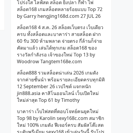
โปร่งใส ไลฟ์สด สล็อต ยิงปลา กีฬา ไพ่
สล็อต168 เกมสล็อตหลายร้อยแบบ Top 72
by Garry hengjing168d.com 27 JUL 26
สล็อต168 4 ส.ค. 26 สล็อตเว็บตรง เว็บเดียว
ครบ ทั้งสล็อตและบาคาร่า สายสล็อต ฝาก
60 รับ 300 ห้ามพลาด จ่ายตรง กี่ล้านก็จ่าย
คัดมาแล้ว เล่นได้ทุกเกม สล็อต168 ของ
รางวัลกำลังรอ เจ้าของใหม่ Top 13 by
Woodrow Tangtem168e.com
สล็อต888 รวมสล็อตน่าเล่น 2026 เกมดัง
จากค่ายชั้นนำ พร้อมรายละเอียดครบทุกมิติ
12 September 26 เวปไซต์ แจกหนัก
jin888.asia คาสิโนออนไลน์ เว็บเปิดใหม่
ใหม่ล่าสุด Top 61 by Timothy
บาคาร่า เว็บไพ่สดที่ตอบโจทย์คนยุคใหม่
Top 98 by Karolin sexy168c.com สมาชิก
ใหม่ 100% เกมดัง ฟีเจอร์ครบ สัมผัสโต๊ะสด
ระดับพรีเมียม sexy168 เข้าเล่นวันนี้ รับโปร