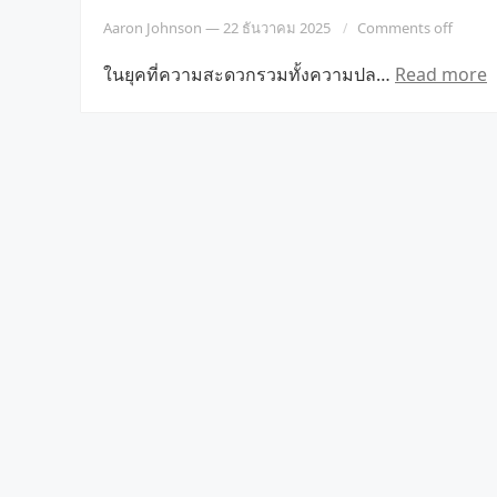
Aaron Johnson
—
22 ธันวาคม 2025
Comments off
ในยุคที่ความสะดวกรวมทั้งความปล…
Read more