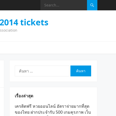
 2014 tickets
association
ค้นหา
สำหรับ:
เรื่องล่าสุด
เครดิตฟรี หวยออนไลน์ อัตราจ่ายมากที่สุด
ของไทย ฝากประจำรับ 500 เกมคุรภาพ เว็บ