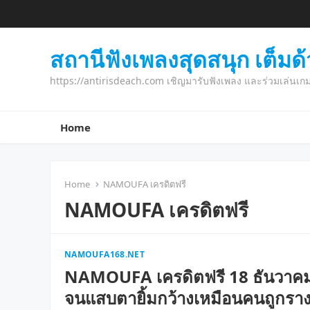
สถานีฟังเพลงสุดสนุก เต็มด
https://antirisdeach.com เชิญมารับฟังเพลง และร่วมเล่นเกม
Home
Home
NAMOUFA เครดิตฟรี
NAMOUFA เครดิตฟรี
NAMOUFA168.NET
NAMOUFA เครดิตฟรี 18 ธันวาค
จนแสบตายิ้มกว้างเหมือนคนถูกรางว