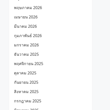
พฤษภาคม 2026
เมษายน 2026
มีนาคม 2026
กุมภาพันธ์ 2026
มกราคม 2026
ธันวาคม 2025
พฤศจิกายน 2025
ตุลาคม 2025
กันยายน 2025
สิงหาคม 2025
กรกฎาคม 2025