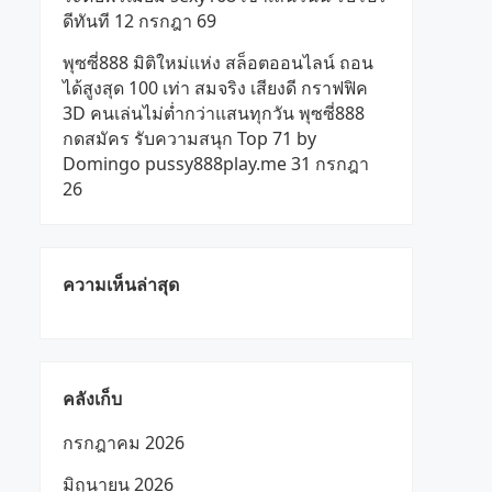
ดีทันที 12 กรกฎา 69
พุซซี่888 มิติใหม่แห่ง สล็อตออนไลน์ ถอน
ได้สูงสุด 100 เท่า สมจริง เสียงดี กราฟฟิค
3D คนเล่นไม่ต่ำกว่าแสนทุกวัน พุซซี่888
กดสมัคร รับความสนุก Top 71 by
Domingo pussy888play.me 31 กรกฎา
26
ความเห็นล่าสุด
คลังเก็บ
กรกฎาคม 2026
มิถุนายน 2026