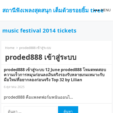
สถานีฟังเพลงสุดสนุก เต็มด้วยรอยยิ้ม tiree
MENU
music festival 2014 tickets
Home
proded888 เข้าสู่ระบบ
proded888 เข้าสู่ระบบ
proded888 เข้าสู่ระบบ 12 June proded888 โหมดทดสอบ
ความเร็วการหมุนก่อนลงเงินจริงรองรับหลายเกมเหมาะกับ
มือใหม่ที่อยากลองก่อนจริง Top 32 by Lilian
6 ตุลาคม 2025
proded888 คือแพลตฟอร์มพนันออนไ…
ค้นหา