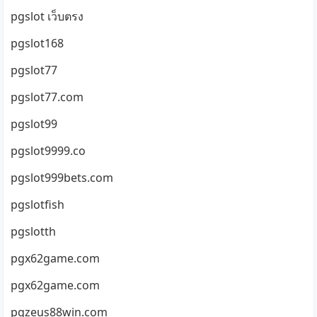
pgslot เว็บตรง
pgslot168
pgslot77
pgslot77.com
pgslot99
pgslot9999.co
pgslot999bets.com
pgslotfish
pgslotth
pgx62game.com
pgx62game.com
pgzeus88win.com