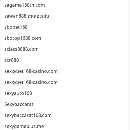
sagame168th.com
sawan888 ทดลองเล่น
sbobet168
sbotop1688.com
sclass8888.com
scr888
sexxybet168-casino.com
sexxybet168-casino.com
sexyauto168
Sexybaccarat
sexybaccarat168.com
sexygameplus.me