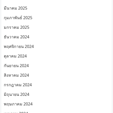
มีนาคม 2025
กุมภาพันธ์ 2025
มกราคม 2025
ธันวาคม 2024
พฤศจิกายน 2024
ตุลาคม 2024
กันยายน 2024
สิงหาคม 2024
กรกฎาคม 2024
มิถุนายน 2024
พฤษภาคม 2024