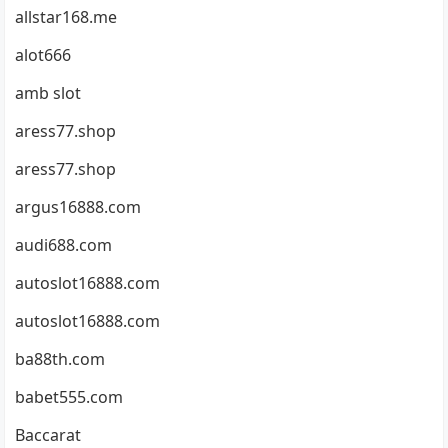
allstar168.me
alot666
amb slot
aress77.shop
aress77.shop
argus16888.com
audi688.com
autoslot16888.com
autoslot16888.com
ba88th.com
babet555.com
Baccarat