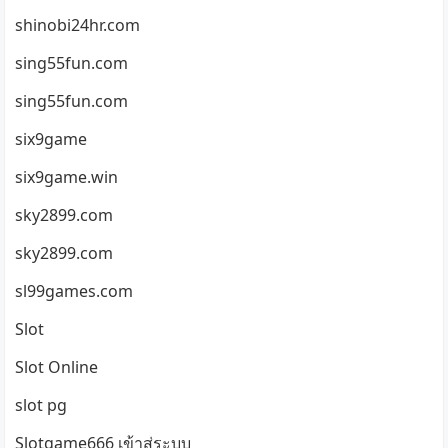
shinobi24hr.com
sing55fun.com
sing55fun.com
six9game
six9game.win
sky2899.com
sky2899.com
sl99games.com
Slot
Slot Online
slot pg
Slotgame666 เข้าสู่ระบบ