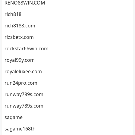
RENO88WIN.COM
rich818
rich8188.com
rizzbetx.com
rockstar66win.com
royal99y.com
royaleluxee.com
run24pro.com
runway789s.com
runway789s.com
sagame
sagame168th