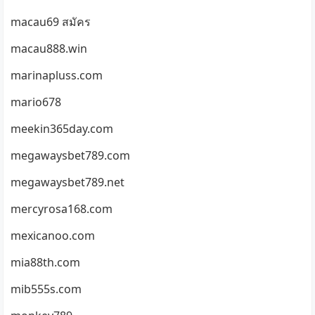
macau69 สมัคร
macau888.win
marinapluss.com
mario678
meekin365day.com
megawaysbet789.com
megawaysbet789.net
mercyrosa168.com
mexicanoo.com
mia88th.com
mib555s.com