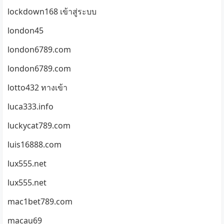
lockdown168 เข้าสู่ระบบ
london45
london6789.com
london6789.com
lotto432 ทางเข้า
luca333.info
luckycat789.com
luis16888.com
lux555.net
lux555.net
mac1bet789.com
macau69