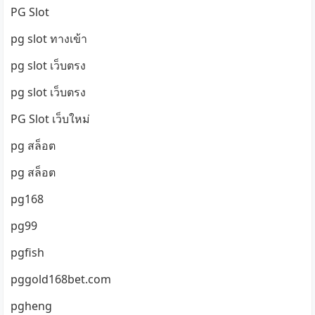
PG Slot
pg slot ทางเข้า
pg slot เว็บตรง
pg slot เว็บตรง
PG Slot เว็บใหม่
pg สล็อต
pg สล็อต
pg168
pg99
pgfish
pggold168bet.com
pgheng