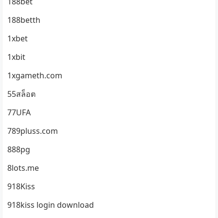
188bet
188betth
1xbet
1xbit
1xgameth.com
55สล็อต
77UFA
789pluss.com
888pg
8lots.me
918Kiss
918kiss login download