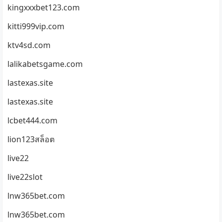
kingxxxbet123.com
kitti999vip.com
ktv4sd.com
lalikabetsgame.com
lastexas.site
lastexas.site
lcbet444.com
lion123สล็อต
live22
live22slot
lnw365bet.com
lnw365bet.com