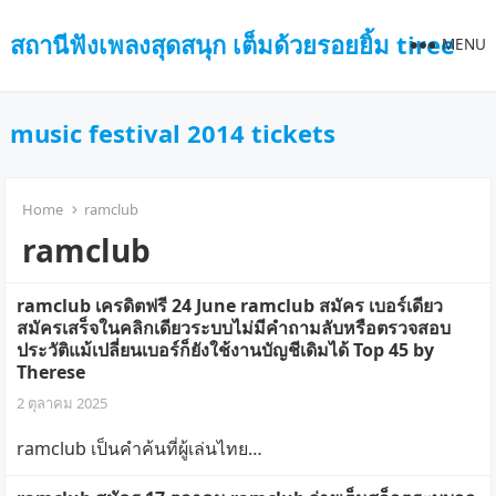
สถานีฟังเพลงสุดสนุก เต็มด้วยรอยยิ้ม tiree
MENU
music festival 2014 tickets
Home
ramclub
ramclub
ramclub เครดิตฟรี 24 June ramclub สมัคร เบอร์เดียว
สมัครเสร็จในคลิกเดียวระบบไม่มีคำถามลับหรือตรวจสอบ
ประวัติแม้เปลี่ยนเบอร์ก็ยังใช้งานบัญชีเดิมได้ Top 45 by
Therese
2 ตุลาคม 2025
ramclub เป็นคำค้นที่ผู้เล่นไทย…