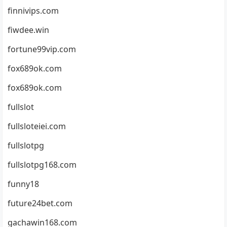
finnivips.com
fiwdee.win
fortune99vip.com
fox689ok.com
fox689ok.com
fullslot
fullsloteiei.com
fullslotpg
fullslotpg168.com
funny18
future24bet.com
gachawin168.com