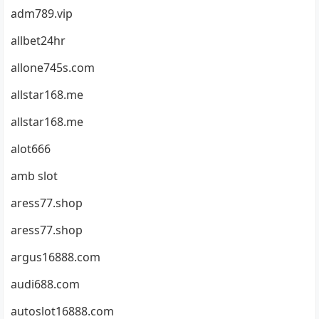
adm789.vip
allbet24hr
allone745s.com
allstar168.me
allstar168.me
alot666
amb slot
aress77.shop
aress77.shop
argus16888.com
audi688.com
autoslot16888.com