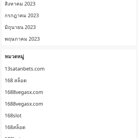
สิงหาคม 2023
กรกฎาคม 2023
มิถุนายน 2023
พฤษภาคม 2023
หมวดหมู่
13satanbets.com
168 สล็อต
1688vegasx.com
1688vegasx.com
168slot
168สล็อต