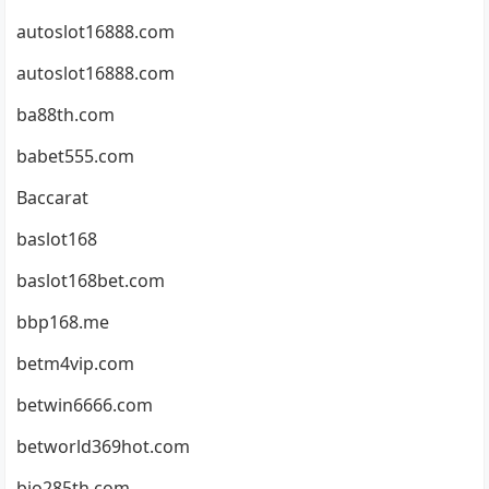
autoslot16888.com
autoslot16888.com
ba88th.com
babet555.com
Baccarat
baslot168
baslot168bet.com
bbp168.me
betm4vip.com
betwin6666.com
betworld369hot.com
bio285th.com