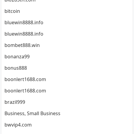
bitcoin
bluewin8888.info
bluewin8888.info
bombet888.win
bonanza99
bonus888
boonlert1688.com
boonlert1688.com
brazil999
Business, Small Business
bwvip4.com