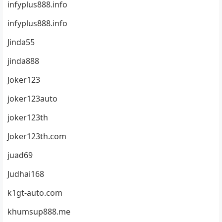
infyplus888.info
infyplus888.info
Jinda55
jinda888
Joker123
joker123auto
joker123th
Joker123th.com
juad69
Judhai168
k1gt-auto.com
khumsup888.me