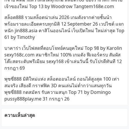
เจ้าของใหม่ Top 13 by Woodrow Tangtem168e.com
สล็อต888 รวมสล็อตน่าเล่น 2026 เกมดังจากค่ายชั้นนำ
พร้อมรายละเอียดครบทุกมิติ 12 September 26 เวปไซต์ แจก
หนัก jin888.asia คาสิโนออนไลน์ เว็บเปิดใหม่ ใหม่ล่าสุด Top
61 by Timothy
บาคาร่า เว็บไพ่สดที่ตอบโจทย์คนยุคใหม่ Top 98 by Karolin
sexy168c.com สมาชิกใหม่ 100% เกมดัง ฟีเจอร์ครบ สัมผัส
โต๊ะสดระดับพรีเมียม sexy168 เข้าเล่นวันนี้ รับโปรดีทันที 12
กรกฎา 69
พุซซี่888 มิติใหม่แห่ง สล็อตออนไลน์ ถอนได้สูงสุด 100 เท่า
สมจริง เสียงดี กราฟฟิค 3D คนเล่นไม่ต่ำกว่าแสนทุกวัน
พุซซี่888 กดสมัคร รับความสนุก Top 71 by Domingo
pussy888play.me 31 กรกฎา 26
ความเห็นล่าสุด