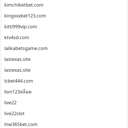
kimchibetbet.com
kingxxxbet123.com
kitti999vip.com
ktv4sd.com
lalikabetsgame.com
lastexas.site
lastexas.site
lcbet444.com
lion123สล็อต
live22
live22slot
lnw365bet.com