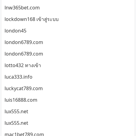
lnw365bet.com
lockdown168 เข้าสู่ระบบ
london45
london6789.com
london6789.com
lotto432 ทางเข้า
luca333.info
luckycat789.com
luis16888.com
lux555.net
lux555.net
mac1bet789.com