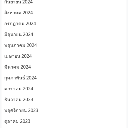
กันยายน 2024
สิงหาคม 2024
กรกฎาคม 2024
มิถุนายน 2024
พฤษภาคม 2024
เมษายน 2024
มีนาคม 2024
กุมภาพันธ์ 2024
มกราคม 2024
ธันวาคม 2023
พฤศจิกายน 2023
ตุลาคม 2023