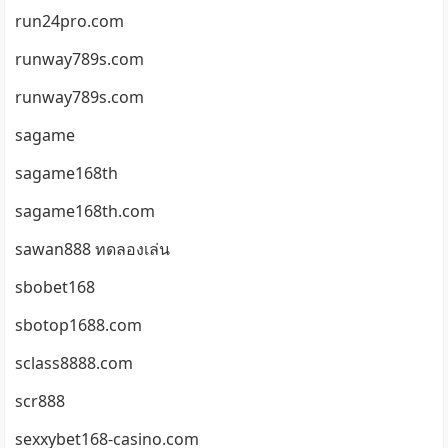
run24pro.com
runway789s.com
runway789s.com
sagame
sagame168th
sagame168th.com
sawan888 ทดลองเล่น
sbobet168
sbotop1688.com
sclass8888.com
scr888
sexxybet168-casino.com