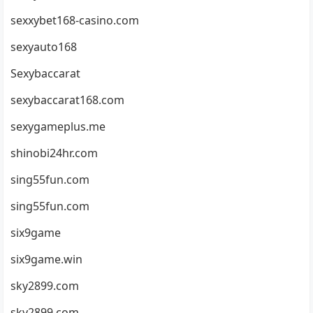
sexxybet168-casino.com
sexyauto168
Sexybaccarat
sexybaccarat168.com
sexygameplus.me
shinobi24hr.com
sing55fun.com
sing55fun.com
six9game
six9game.win
sky2899.com
sky2899.com