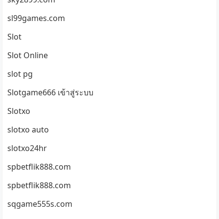
sl99games.com
Slot
Slot Online
slot pg
Slotgame666 เข้าสู่ระบบ
Slotxo
slotxo auto
slotxo24hr
spbetflik888.com
spbetflik888.com
sqgame555s.com