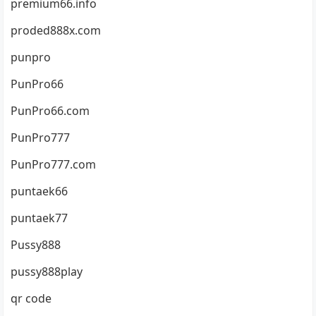
premium66.info
proded888x.com
punpro
PunPro66
PunPro66.com
PunPro777
PunPro777.com
puntaek66
puntaek77
Pussy888
pussy888play
qr code