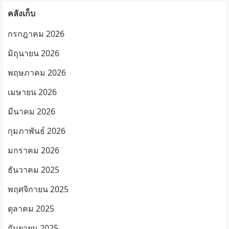
คลังเก็บ
กรกฎาคม 2026
มิถุนายน 2026
พฤษภาคม 2026
เมษายน 2026
มีนาคม 2026
กุมภาพันธ์ 2026
มกราคม 2026
ธันวาคม 2025
พฤศจิกายน 2025
ตุลาคม 2025
กันยายน 2025