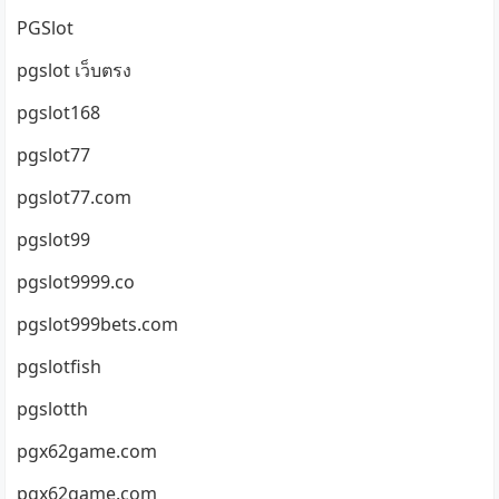
PGSlot
pgslot เว็บตรง
pgslot168
pgslot77
pgslot77.com
pgslot99
pgslot9999.co
pgslot999bets.com
pgslotfish
pgslotth
pgx62game.com
pgx62game.com