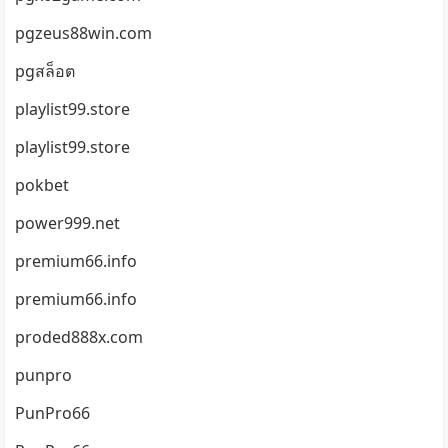
pgzeus88win.com
pgสล็อต
playlist99.store
playlist99.store
pokbet
power999.net
premium66.info
premium66.info
proded888x.com
punpro
PunPro66