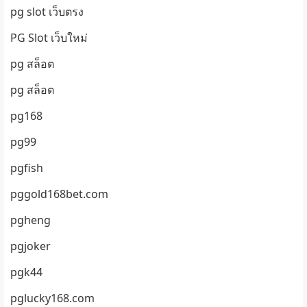
pg slot เว็บตรง
PG Slot เว็บใหม่
pg สล็อต
pg สล็อต
pg168
pg99
pgfish
pggold168bet.com
pgheng
pgjoker
pgk44
pglucky168.com