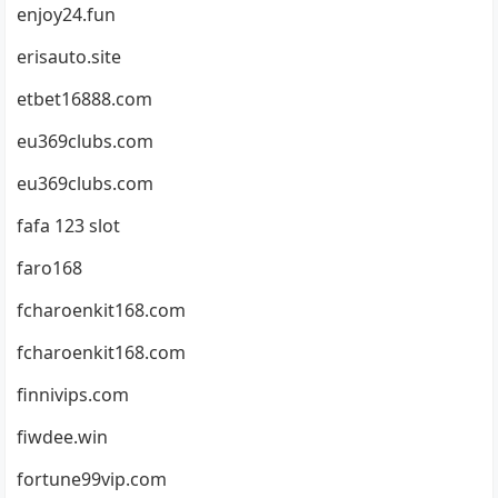
enjoy24.fun
erisauto.site
etbet16888.com
eu369clubs.com
eu369clubs.com
fafa 123 slot
faro168
fcharoenkit168.com
fcharoenkit168.com
finnivips.com
fiwdee.win
fortune99vip.com