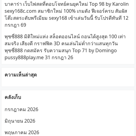
บาคาร่า เว็บไพ่สดที่ตอบโจทย์คนยุคใหม่ Top 98 by Karolin
sexy168c.com สมาชิกใหม่ 100% เกมดัง ฟีเจอร์ครบ สัมผัส
โต๊ะสดระดับพรีเมียม sexy168 เข้าเล่นวันนี้ รับโปรดีทันที 12
กรกฎา 69
พุซซี่888 มิติใหม่แห่ง สล็อตออนไลน์ ถอนได้สูงสุด 100 เท่า
สมจริง เสียงดี กราฟฟิค 3D คนเล่นไม่ต่ำกว่าแสนทุกวัน
พุซซี่888 กดสมัคร รับความสนุก Top 71 by Domingo
pussy888play.me 31 กรกฎา 26
ความเห็นล่าสุด
คลังเก็บ
กรกฎาคม 2026
มิถุนายน 2026
พฤษภาคม 2026