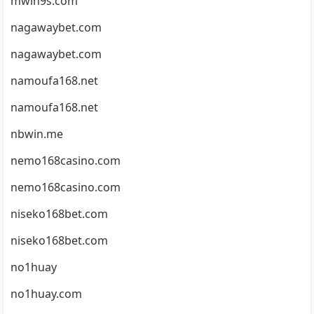
mwin9s.com
nagawaybet.com
nagawaybet.com
namoufa168.net
namoufa168.net
nbwin.me
nemo168casino.com
nemo168casino.com
niseko168bet.com
niseko168bet.com
no1huay
no1huay.com