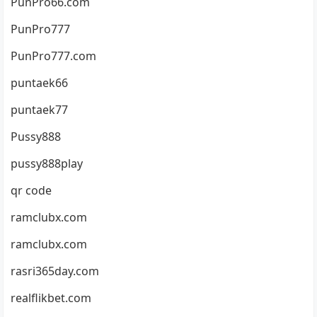
PunPro66.com
PunPro777
PunPro777.com
puntaek66
puntaek77
Pussy888
pussy888play
qr code
ramclubx.com
ramclubx.com
rasri365day.com
realflikbet.com