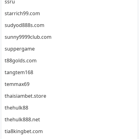
ssru
starrich99.com
sudyod888s.com
sunny9999club.com
suppergame
t88golds.com
tangtem168
temmax69
thaisiambet.store
thehulk88
thehulk888.net
tia8kingbet.com