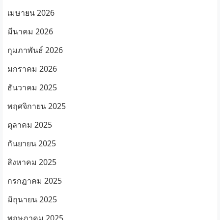
เมษายน 2026
มีนาคม 2026
กุมภาพันธ์ 2026
มกราคม 2026
ธันวาคม 2025
พฤศจิกายน 2025
ตุลาคม 2025
กันยายน 2025
สิงหาคม 2025
กรกฎาคม 2025
มิถุนายน 2025
พฤษภาคม 2025