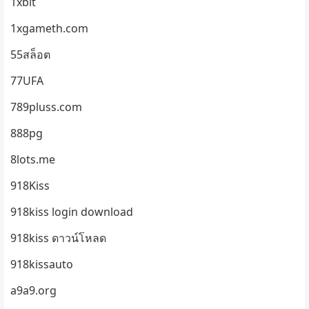
1xbit
1xgameth.com
55สล็อต
77UFA
789pluss.com
888pg
8lots.me
918Kiss
918kiss login download
918kiss ดาวน์โหลด
918kissauto
a9a9.org