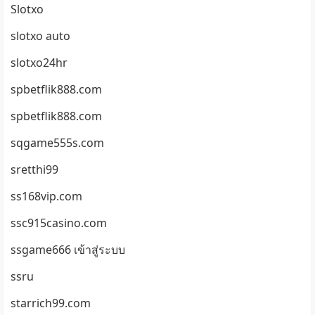
Slotxo
slotxo auto
slotxo24hr
spbetflik888.com
spbetflik888.com
sqgame555s.com
sretthi99
ss168vip.com
ssc915casino.com
ssgame666 เข้าสู่ระบบ
ssru
starrich99.com