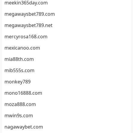
meekin365day.com
megawaysbet789.com
megawaysbet789.net
mercyrosa168.com
mexicanoo.com
mia88th.com
mib555s.com
monkey789
mono16888.com
moza888.com
mwin9s.com
nagawaybet.com