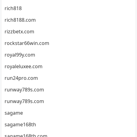
rich818
rich8188.com
rizzbetx.com
rockstar66win.com
royal99y.com
royaleluxee.com
run24pro.com
runway789s.com
runway789s.com
sagame
sagame168th
sagame168th.com