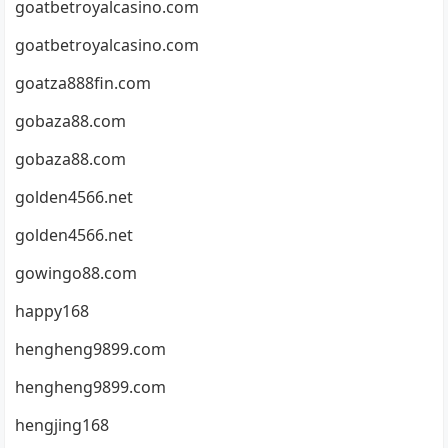
goatbetroyalcasino.com
goatbetroyalcasino.com
goatza888fin.com
gobaza88.com
gobaza88.com
golden4566.net
golden4566.net
gowingo88.com
happy168
hengheng9899.com
hengheng9899.com
hengjing168