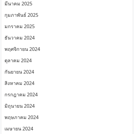
มีนาคม 2025
กุมภาพันธ์ 2025
มกราคม 2025
ธันวาคม 2024
พฤศจิกายน 2024
ตุลาคม 2024
กันยายน 2024
สิงหาคม 2024
กรกฎาคม 2024
มิถุนายน 2024
พฤษภาคม 2024
เมษายน 2024