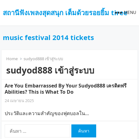
สถานีฟังเพลงสุดสนุก เต็มด้วยรอยยิ้ม tiree
MENU
music festival 2014 tickets
Home
sudyod888 เข้าสู่ระบบ
sudyod888 เข้าสู่ระบบ
Are You Embarrassed By Your Sudyod888 เครดิตฟรี
Abilities? This is What To Do
24 เมษายน 2025
ประวัติและความสำคัญของฟุตบอลใน…
ค้นหา
สำหรับ: