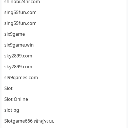
shinobi24hr.com
sing55fun.com
sing55fun.com
six9game
six9game.win
sky2899.com
sky2899.com
sl99games.com
Slot
Slot Online
slot pg
Slotgame666 เข้าสู่ระบบ