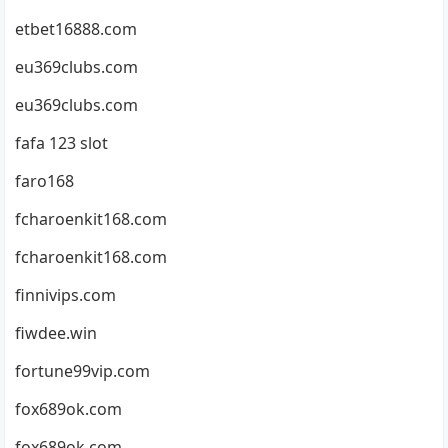
etbet16888.com
eu369clubs.com
eu369clubs.com
fafa 123 slot
faro168
fcharoenkit168.com
fcharoenkit168.com
finnivips.com
fiwdee.win
fortune99vip.com
fox689ok.com
fox689ok.com