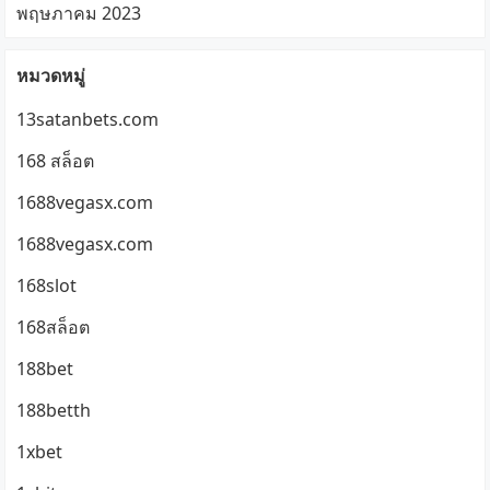
พฤษภาคม 2023
หมวดหมู่
13satanbets.com
168 สล็อต
1688vegasx.com
1688vegasx.com
168slot
168สล็อต
188bet
188betth
1xbet