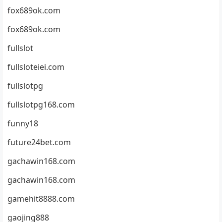
fox689ok.com
fox689ok.com
fullslot
fullsloteiei.com
fullslotpg
fullslotpg168.com
funny18
future24bet.com
gachawin168.com
gachawin168.com
gamehit8888.com
gaojing888