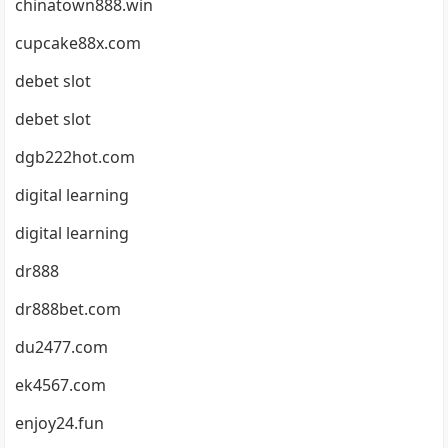
chinatown888.win
cupcake88x.com
debet slot
debet slot
dgb222hot.com
digital learning
digital learning
dr888
dr888bet.com
du2477.com
ek4567.com
enjoy24.fun