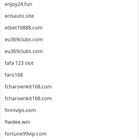
enjoy24.fun
erisauto.site
etbet16888.com
eu369clubs.com
eu369clubs.com
fafa 123 slot
faro168
fcharoenkit168.com
fcharoenkit168.com
finnivips.com
fiwdee.win
fortune99vip.com