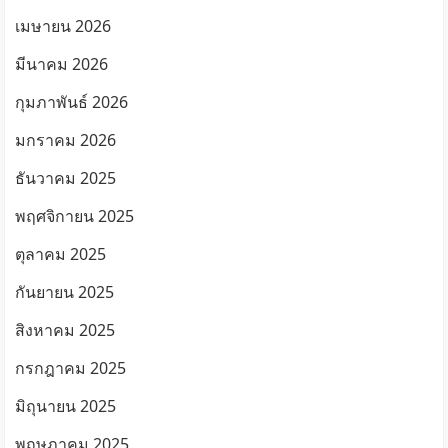
เมษายน 2026
มีนาคม 2026
กุมภาพันธ์ 2026
มกราคม 2026
ธันวาคม 2025
พฤศจิกายน 2025
ตุลาคม 2025
กันยายน 2025
สิงหาคม 2025
กรกฎาคม 2025
มิถุนายน 2025
พฤษภาคม 2025