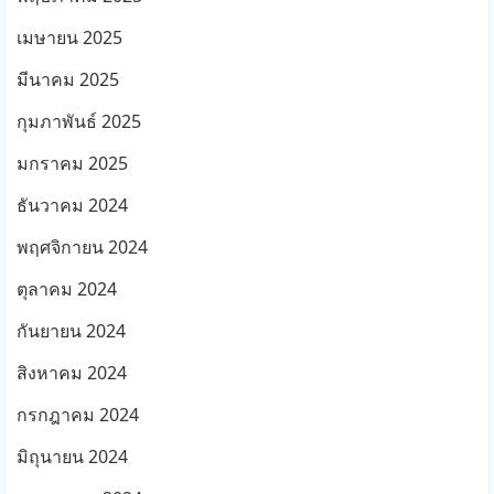
เมษายน 2025
มีนาคม 2025
กุมภาพันธ์ 2025
มกราคม 2025
ธันวาคม 2024
พฤศจิกายน 2024
ตุลาคม 2024
กันยายน 2024
สิงหาคม 2024
กรกฎาคม 2024
มิถุนายน 2024