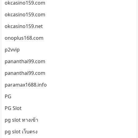
okcasino159.com
okcasino159.com
okcasino159.net
onoplus168.com
p2vvip
pananthai99.com
pananthai99.com
paramax1688.info
PG
PG Slot
pg slot ทางเข้า
pg slot เว็บตรง