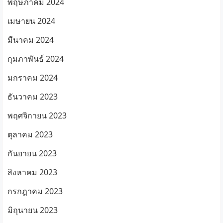
พฤษภาคม 2024
เมษายน 2024
มีนาคม 2024
กุมภาพันธ์ 2024
มกราคม 2024
ธันวาคม 2023
พฤศจิกายน 2023
ตุลาคม 2023
กันยายน 2023
สิงหาคม 2023
กรกฎาคม 2023
มิถุนายน 2023