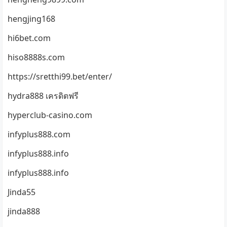
hengjing168
hi6bet.com
hiso8888s.com
https://sretthi99.bet/enter/
hydra888 เครดิตฟรี
hyperclub-casino.com
infyplus888.com
infyplus888.info
infyplus888.info
Jinda55
jinda888