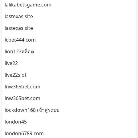
lalikabetsgame.com
lastexas.site
lastexas.site
lcbet444.com
lion123สล็อต
live22
live22slot
lnw365bet.com
lnw365bet.com
lockdown168 เข้าสู่ระบบ
london45
london6789.com