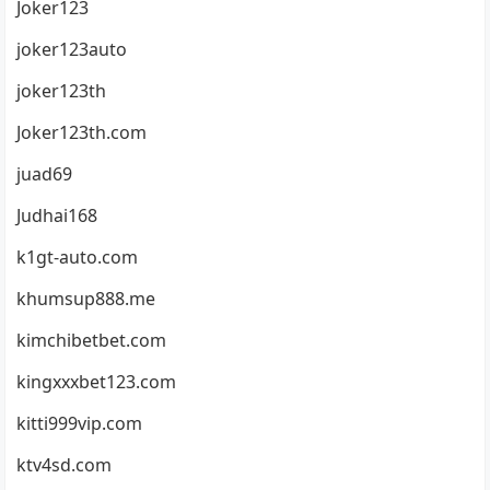
Joker123
joker123auto
joker123th
Joker123th.com
juad69
Judhai168
k1gt-auto.com
khumsup888.me
kimchibetbet.com
kingxxxbet123.com
kitti999vip.com
ktv4sd.com