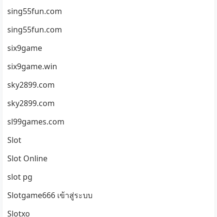
sing55fun.com
sing55fun.com
six9game
six9game.win
sky2899.com
sky2899.com
sl99games.com
Slot
Slot Online
slot pg
Slotgame666 เข้าสู่ระบบ
Slotxo