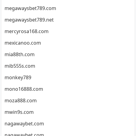
megawaysbet789.com
megawaysbet789.net
mercyrosa168.com
mexicanoo.com
mia88th.com
mib555s.com
monkey789
mono16888.com
moza888.com
mwin9s.com
nagawaybet.com
nagawaybet.com