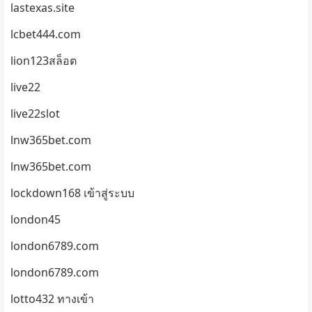
lastexas.site
lcbet444.com
lion123สล็อต
live22
live22slot
lnw365bet.com
lnw365bet.com
lockdown168 เข้าสู่ระบบ
london45
london6789.com
london6789.com
lotto432 ทางเข้า