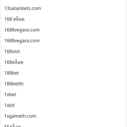
13satanbets.com
168 สล็อต
1688vegasx.com
1688vegasx.com
168slot
168สล็อต
188bet
188betth
1xbet
1xbit
1xgameth.com
55สล็อต