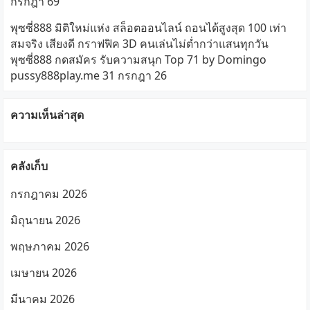
กรกฎา 69
พุซซี่888 มิติใหม่แห่ง สล็อตออนไลน์ ถอนได้สูงสุด 100 เท่า
สมจริง เสียงดี กราฟฟิค 3D คนเล่นไม่ต่ำกว่าแสนทุกวัน
พุซซี่888 กดสมัคร รับความสนุก Top 71 by Domingo
pussy888play.me 31 กรกฎา 26
ความเห็นล่าสุด
คลังเก็บ
กรกฎาคม 2026
มิถุนายน 2026
พฤษภาคม 2026
เมษายน 2026
มีนาคม 2026