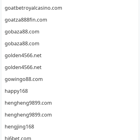
goatbetroyalcasino.com
goatza888fin.com
gobaza88.com
gobaza88.com
golden4566.net
golden4566.net
gowingo88.com
happy168
hengheng9899.com
hengheng9899.com
hengjing168
hi6bet.com