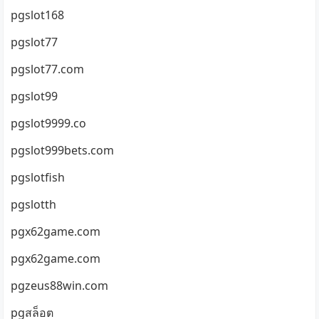
pgslot168
pgslot77
pgslot77.com
pgslot99
pgslot9999.co
pgslot999bets.com
pgslotfish
pgslotth
pgx62game.com
pgx62game.com
pgzeus88win.com
pgสล็อต