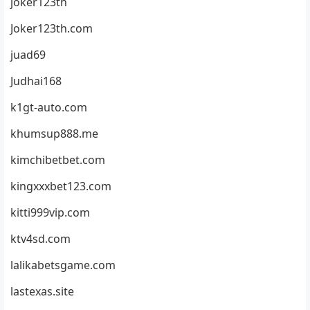
joker123th
Joker123th.com
juad69
Judhai168
k1gt-auto.com
khumsup888.me
kimchibetbet.com
kingxxxbet123.com
kitti999vip.com
ktv4sd.com
lalikabetsgame.com
lastexas.site