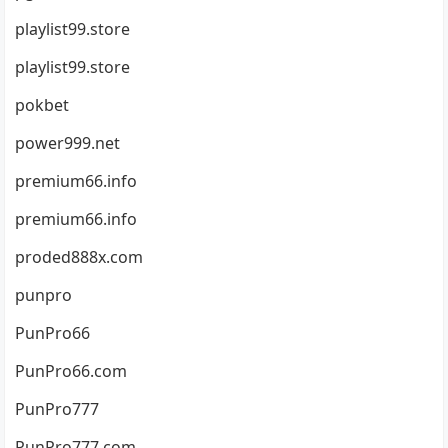
playlist99.store
playlist99.store
pokbet
power999.net
premium66.info
premium66.info
proded888x.com
punpro
PunPro66
PunPro66.com
PunPro777
PunPro777.com