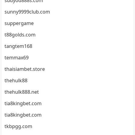
sudyod888s.com
sunny9999club.com
suppergame
t88golds.com
tangtem168
temmax69
thaisiambet.store
thehulk88
thehulk888.net
tia8kingbet.com
tia8kingbet.com
tkbpgg.com