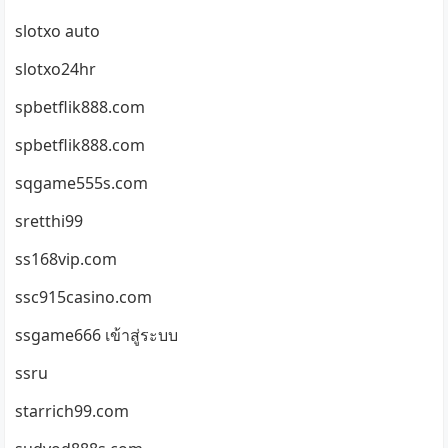
slotxo auto
slotxo24hr
spbetflik888.com
spbetflik888.com
sqgame555s.com
sretthi99
ss168vip.com
ssc915casino.com
ssgame666 เข้าสู่ระบบ
ssru
starrich99.com