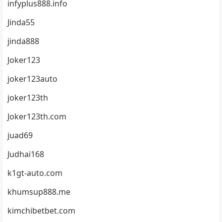
infyplus888.info
Jinda55
jinda888
Joker123
joker123auto
joker123th
Joker123th.com
juad69
Judhai168
k1gt-auto.com
khumsup888.me
kimchibetbet.com