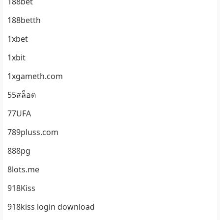
188bet
188betth
1xbet
1xbit
1xgameth.com
55สล็อต
77UFA
789pluss.com
888pg
8lots.me
918Kiss
918kiss login download