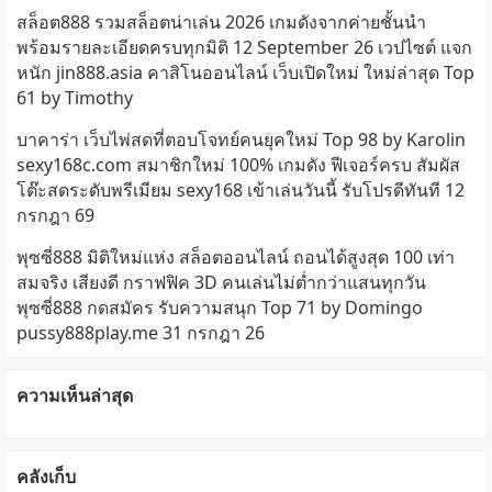
สล็อต888 รวมสล็อตน่าเล่น 2026 เกมดังจากค่ายชั้นนำ
พร้อมรายละเอียดครบทุกมิติ 12 September 26 เวปไซต์ แจก
หนัก jin888.asia คาสิโนออนไลน์ เว็บเปิดใหม่ ใหม่ล่าสุด Top
61 by Timothy
บาคาร่า เว็บไพ่สดที่ตอบโจทย์คนยุคใหม่ Top 98 by Karolin
sexy168c.com สมาชิกใหม่ 100% เกมดัง ฟีเจอร์ครบ สัมผัส
โต๊ะสดระดับพรีเมียม sexy168 เข้าเล่นวันนี้ รับโปรดีทันที 12
กรกฎา 69
พุซซี่888 มิติใหม่แห่ง สล็อตออนไลน์ ถอนได้สูงสุด 100 เท่า
สมจริง เสียงดี กราฟฟิค 3D คนเล่นไม่ต่ำกว่าแสนทุกวัน
พุซซี่888 กดสมัคร รับความสนุก Top 71 by Domingo
pussy888play.me 31 กรกฎา 26
ความเห็นล่าสุด
คลังเก็บ