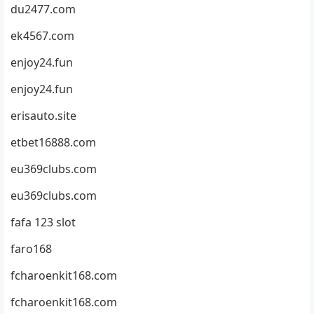
du2477.com
ek4567.com
enjoy24.fun
enjoy24.fun
erisauto.site
etbet16888.com
eu369clubs.com
eu369clubs.com
fafa 123 slot
faro168
fcharoenkit168.com
fcharoenkit168.com