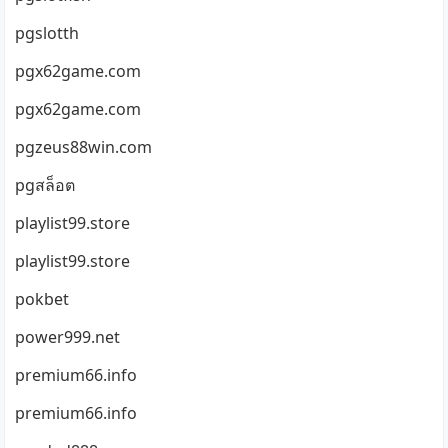
pgslotth
pgx62game.com
pgx62game.com
pgzeus88win.com
pgสล็อต
playlist99.store
playlist99.store
pokbet
power999.net
premium66.info
premium66.info