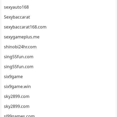
sexyauto168
Sexybaccarat
sexybaccarat168.com
sexygameplus.me
shinobi24hr.com
sing55fun.com
sing55fun.com
six9game
six9game.win
sky2899.com
sky2899.com
sl99games.com