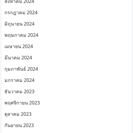
สิงหาคม 2024
กรกฎาคม 2024
มิถุนายน 2024
พฤษภาคม 2024
เมษายน 2024
มีนาคม 2024
กุมภาพันธ์ 2024
มกราคม 2024
ธันวาคม 2023
พฤศจิกายน 2023
ตุลาคม 2023
กันยายน 2023