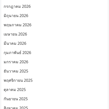
กรกฎาคม 2026
มิถุนายน 2026
พฤษภาคม 2026
เมษายน 2026
มีนาคม 2026
กุมภาพันธ์ 2026
มกราคม 2026
ธันวาคม 2025
พฤศจิกายน 2025
ตุลาคม 2025
กันยายน 2025
สิงหาคม 2025