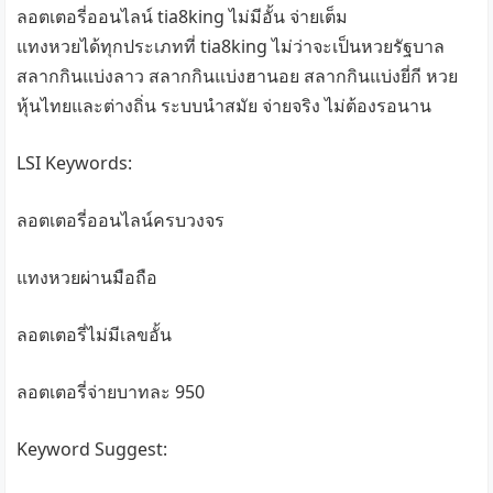
ลอตเตอรี่ออนไลน์ tia8king ไม่มีอั้น จ่ายเต็ม
แทงหวยได้ทุกประเภทที่ tia8king ไม่ว่าจะเป็นหวยรัฐบาล
สลากกินแบ่งลาว สลากกินแบ่งฮานอย สลากกินแบ่งยี่กี หวย
หุ้นไทยและต่างถิ่น ระบบนำสมัย จ่ายจริง ไม่ต้องรอนาน
LSI Keywords:
ลอตเตอรี่ออนไลน์ครบวงจร
แทงหวยผ่านมือถือ
ลอตเตอรี่ไม่มีเลขอั้น
ลอตเตอรี่จ่ายบาทละ 950
Keyword Suggest: