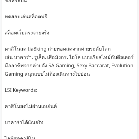
ซื้อฟรีสปิน
ทดสอบเล่นสล็อตฟรี
สล็อตเว็บตรงจ่ายจริง
คาสิโนสด tia8king ถ่ายทอดสดจากค่ายระดับโลก
เล่น บาคาร่า, รูเล็ต, เสือมังกร, ไฮโล แบบเรียลไทม์กับดีลเลอร์
มืออาชีพจากค่ายดัง SA Gaming, Sexy Baccarat, Evolution
Gaming สนุกแบบไม่ต้องเดินทางไปบ่อน
LSI Keywords:
คาสิโนสดไม่ผ่านเอเย่นต์
บาคาร่าได้เงินจริง
ไลฟ์สดคาสิโน