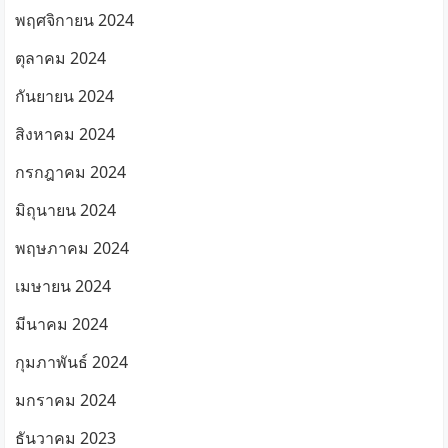
พฤศจิกายน 2024
ตุลาคม 2024
กันยายน 2024
สิงหาคม 2024
กรกฎาคม 2024
มิถุนายน 2024
พฤษภาคม 2024
เมษายน 2024
มีนาคม 2024
กุมภาพันธ์ 2024
มกราคม 2024
ธันวาคม 2023