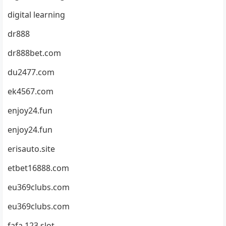
digital learning
dr888
dr888bet.com
du2477.com
ek4567.com
enjoy24.fun
enjoy24.fun
erisauto.site
etbet16888.com
eu369clubs.com
eu369clubs.com
fafa 123 slot