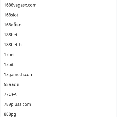
1688vegasx.com
168slot
168สล็อต
188bet
188betth
1xbet
1xbit
1xgameth.com
55สล็อต
77UFA
789pluss.com
888pg