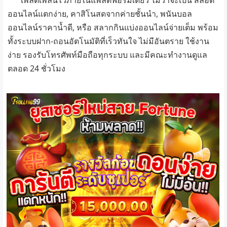
เพลิดเพลินไว้ภายในแพลตฟอร์มเดียว ไม่ว่าจะเป็น สล็อต
ออนไลน์แตกง่าย, คาสิโนสดจากค่ายชั้นนำ, พนันบอล
ออนไลน์ราคาน้ำดี, หรือ สลากกินแบ่งออนไลน์จ่ายเต็ม พร้อม
ทั้งระบบฝาก-ถอนอัตโนมัติที่เร็วทันใจ ไม่มีอันตราย ใช้งาน
ง่าย รองรับโทรศัพท์มือถือทุกระบบ และมีคณะทำงานดูแล
ตลอด 24 ชั่วโมง