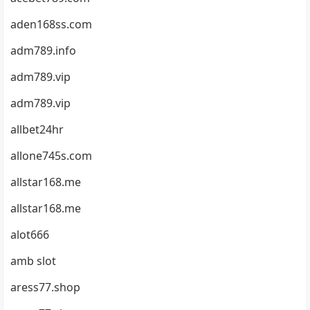
aden168ss.com
adm789.info
adm789.vip
adm789.vip
allbet24hr
allone745s.com
allstar168.me
allstar168.me
alot666
amb slot
aress77.shop