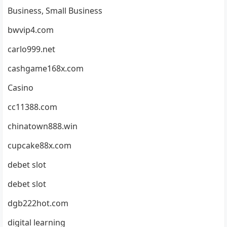
Business, Small Business
bwvip4.com
carlo999.net
cashgame168x.com
Casino
cc11388.com
chinatown888.win
cupcake88x.com
debet slot
debet slot
dgb222hot.com
digital learning