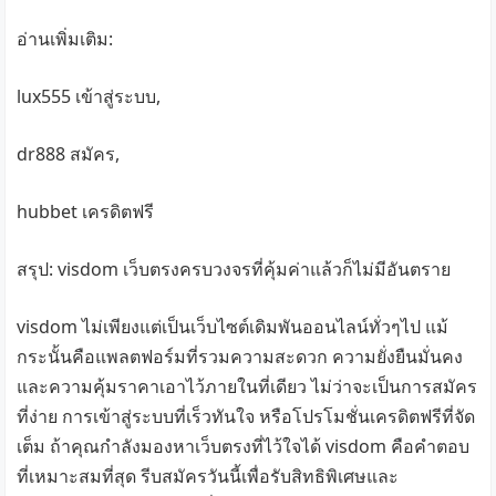
อ่านเพิ่มเติม:
lux555 เข้าสู่ระบบ,
dr888 สมัคร,
hubbet เครดิตฟรี
สรุป: visdom เว็บตรงครบวงจรที่คุ้มค่าแล้วก็ไม่มีอันตราย
visdom ไม่เพียงแต่เป็นเว็บไซต์เดิมพันออนไลน์ทั่วๆไป แม้
กระนั้นคือแพลตฟอร์มที่รวมความสะดวก ความยั่งยืนมั่นคง
และความคุ้มราคาเอาไว้ภายในที่เดียว ไม่ว่าจะเป็นการสมัคร
ที่ง่าย การเข้าสู่ระบบที่เร็วทันใจ หรือโปรโมชั่นเครดิตฟรีที่จัด
เต็ม ถ้าคุณกำลังมองหาเว็บตรงที่ไว้ใจได้ visdom คือคำตอบ
ที่เหมาะสมที่สุด รีบสมัครวันนี้เพื่อรับสิทธิพิเศษและ