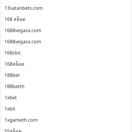
13satanbets.com
168 สล็อต
1688vegasx.com
1688vegasx.com
168slot
168สล็อต
188bet
188betth
1xbet
1xbit
1xgameth.com
55สล็อต