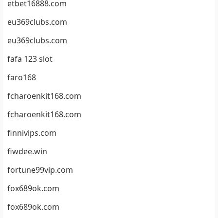
etbet16888.com
eu369clubs.com
eu369clubs.com
fafa 123 slot
faro168
fcharoenkit168.com
fcharoenkit168.com
finnivips.com
fiwdee.win
fortune99vip.com
fox689ok.com
fox689ok.com