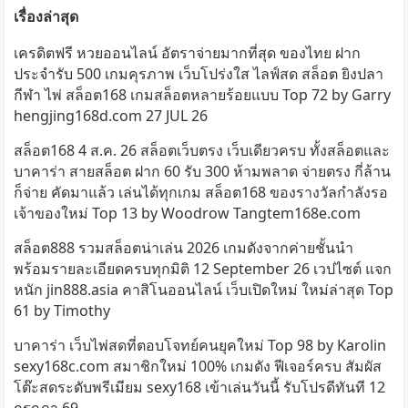
เรื่องล่าสุด
เครดิตฟรี หวยออนไลน์ อัตราจ่ายมากที่สุด ของไทย ฝาก
ประจำรับ 500 เกมคุรภาพ เว็บโปร่งใส ไลฟ์สด สล็อต ยิงปลา
กีฬา ไพ่ สล็อต168 เกมสล็อตหลายร้อยแบบ Top 72 by Garry
hengjing168d.com 27 JUL 26
สล็อต168 4 ส.ค. 26 สล็อตเว็บตรง เว็บเดียวครบ ทั้งสล็อตและ
บาคาร่า สายสล็อต ฝาก 60 รับ 300 ห้ามพลาด จ่ายตรง กี่ล้าน
ก็จ่าย คัดมาแล้ว เล่นได้ทุกเกม สล็อต168 ของรางวัลกำลังรอ
เจ้าของใหม่ Top 13 by Woodrow Tangtem168e.com
สล็อต888 รวมสล็อตน่าเล่น 2026 เกมดังจากค่ายชั้นนำ
พร้อมรายละเอียดครบทุกมิติ 12 September 26 เวปไซต์ แจก
หนัก jin888.asia คาสิโนออนไลน์ เว็บเปิดใหม่ ใหม่ล่าสุด Top
61 by Timothy
บาคาร่า เว็บไพ่สดที่ตอบโจทย์คนยุคใหม่ Top 98 by Karolin
sexy168c.com สมาชิกใหม่ 100% เกมดัง ฟีเจอร์ครบ สัมผัส
โต๊ะสดระดับพรีเมียม sexy168 เข้าเล่นวันนี้ รับโปรดีทันที 12
กรกฎา 69