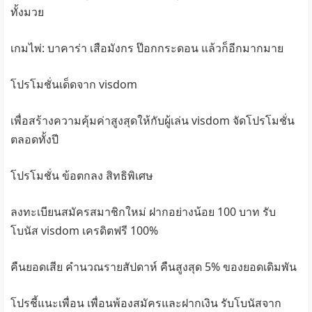
ทั้งมวย
เกมไพ่: บาคาร่า เสือมังกร ป๊อกกระดอน แล้วก็อีกมากมาย
โปรโมชั่นเด็ดจาก visdom
เพื่อสร้างความคุ้มค่าสูงสุดให้กับผู้เล่น visdom จัดโปรโมชั่น
ตลอดทั้งปี
โปรโมชั่น ข้อตกลง สิทธิพิเศษ
ลงทะเบียนสมัครสมาชิกใหม่ ฝากอย่างน้อย 100 บาท รับ
โบนัส visdom เครดิตฟรี 100%
คืนยอดเสีย คำนวณรายสัปดาห์ คืนสูงสุด 5% ของยอดเดิมพัน
โปรชี้แนะเพื่อน เพื่อนพ้องสมัครและฝากเงิน รับโบนัสจาก