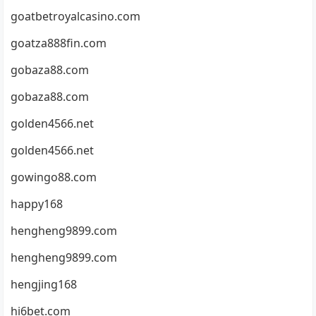
goatbetroyalcasino.com
goatza888fin.com
gobaza88.com
gobaza88.com
golden4566.net
golden4566.net
gowingo88.com
happy168
hengheng9899.com
hengheng9899.com
hengjing168
hi6bet.com