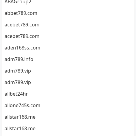
ABAGroup2
abbet789.com
acebet789.com
acebet789.com
aden168ss.com
adm789.info
adm789.vip
adm789.vip
allbet24hr
allone745s.com
allstar168.me
allstar168.me