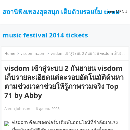
สถานีฟังเพลงสุดสนุก เต็มด้วยรอยยิ้ม tiree
MENU
music festival 2014 tickets
Home
visdomm.com
visdom เข้าสู่ระบบ 2 กันยายน visdom เก็บรายละเอียดแต่ละรอบอัตโนมัติค้นหาตามช่วงเวลาช่วยให้รู้ภาพรวมจริง Top 71 by Abby
visdom เข้าสู่ระบบ 2 กันยายน visdom
เก็บรายละเอียดแต่ละรอบอัตโนมัติค้นหา
ตามช่วงเวลาช่วยให้รู้ภาพรวมจริง Top
71 by Abby
Aaron Johnson
—
6 ตุลาคม 2025
visdom คือแพลตฟอร์มเดิมพันออนไลน์ที่กำลังมาแรง