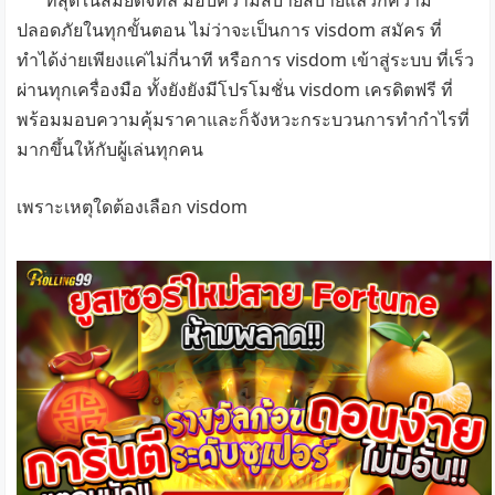
ที่สุดในสมัยดิจิทัล มอบความสบายสบายแล้วก็ความ
ปลอดภัยในทุกขั้นตอน ไม่ว่าจะเป็นการ visdom สมัคร ที่
ทำได้ง่ายเพียงแค่ไม่กี่นาที หรือการ visdom เข้าสู่ระบบ ที่เร็ว
ผ่านทุกเครื่องมือ ทั้งยังยังมีโปรโมชั่น visdom เครดิตฟรี ที่
พร้อมมอบความคุ้มราคาและก็จังหวะกระบวนการทำกำไรที่
มากขึ้นให้กับผู้เล่นทุกคน
เพราะเหตุใดต้องเลือก visdom