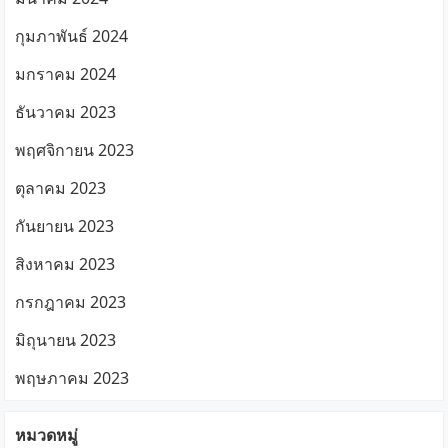
กุมภาพันธ์ 2024
มกราคม 2024
ธันวาคม 2023
พฤศจิกายน 2023
ตุลาคม 2023
กันยายน 2023
สิงหาคม 2023
กรกฎาคม 2023
มิถุนายน 2023
พฤษภาคม 2023
หมวดหมู่