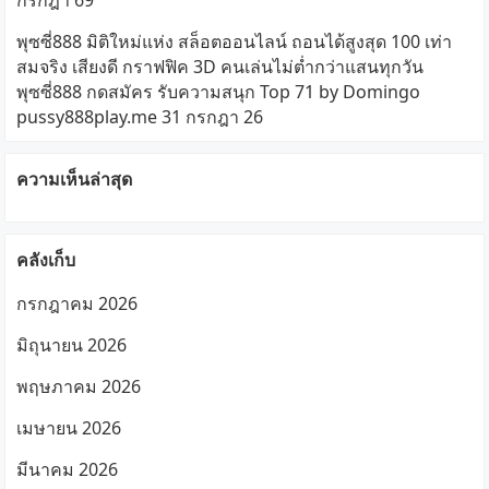
พุซซี่888 มิติใหม่แห่ง สล็อตออนไลน์ ถอนได้สูงสุด 100 เท่า
สมจริง เสียงดี กราฟฟิค 3D คนเล่นไม่ต่ำกว่าแสนทุกวัน
พุซซี่888 กดสมัคร รับความสนุก Top 71 by Domingo
pussy888play.me 31 กรกฎา 26
ความเห็นล่าสุด
คลังเก็บ
กรกฎาคม 2026
มิถุนายน 2026
พฤษภาคม 2026
เมษายน 2026
มีนาคม 2026