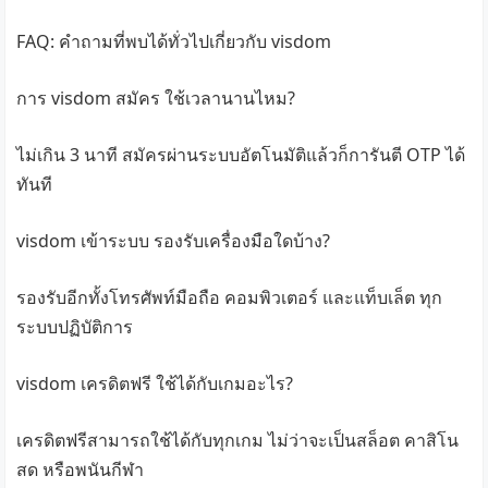
FAQ: คำถามที่พบได้ทั่วไปเกี่ยวกับ visdom
การ visdom สมัคร ใช้เวลานานไหม?
ไม่เกิน 3 นาที สมัครผ่านระบบอัตโนมัติแล้วก็การันตี OTP ได้
ทันที
visdom เข้าระบบ รองรับเครื่องมือใดบ้าง?
รองรับอีกทั้งโทรศัพท์มือถือ คอมพิวเตอร์ และแท็บเล็ต ทุก
ระบบปฏิบัติการ
visdom เครดิตฟรี ใช้ได้กับเกมอะไร?
เครดิตฟรีสามารถใช้ได้กับทุกเกม ไม่ว่าจะเป็นสล็อต คาสิโน
สด หรือพนันกีฬา