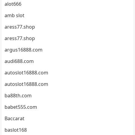
alot666
amb slot
aress77.shop
aress77.shop
argus16888.com
audi688.com
autoslot16888.com
autoslot16888.com
ba88th.com
babet555.com
Baccarat
baslot168