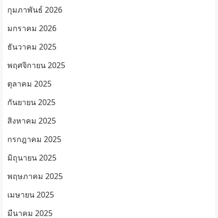
กุมภาพันธ์ 2026
มกราคม 2026
ธันวาคม 2025
พฤศจิกายน 2025
ตุลาคม 2025
กันยายน 2025
สิงหาคม 2025
กรกฎาคม 2025
มิถุนายน 2025
พฤษภาคม 2025
เมษายน 2025
มีนาคม 2025