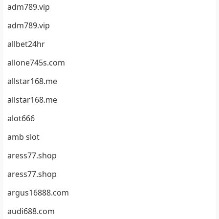
adm789.vip
adm789.vip
allbet24hr
allone745s.com
allstar168.me
allstar168.me
alot666
amb slot
aress77.shop
aress77.shop
argus16888.com
audi688.com