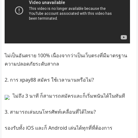
ไม่เป็นอันตราย 100% เนื่องจากว่าเป็นเว็บตรงที่มีมาตรฐาน
ความปลอดภัยระดับสากล
2. การ xpay88 สมัคร ใช้เวลานานหรือไม่?
ไม่ถึง 3 นาที ก็สามารถสมัครและก็เริ่มพนันได้ในทันที
3. สามารถเล่นบนโทรศัพท์เคลื่อนที่ได้ไหม?
รองรับทั้ง iOS และก็ Android เล่นได้ทุกที่ที่ต้องการ