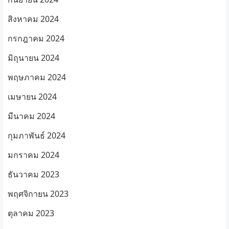
สิงหาคม 2024
กรกฎาคม 2024
มิถุนายน 2024
พฤษภาคม 2024
เมษายน 2024
มีนาคม 2024
กุมภาพันธ์ 2024
มกราคม 2024
ธันวาคม 2023
พฤศจิกายน 2023
ตุลาคม 2023