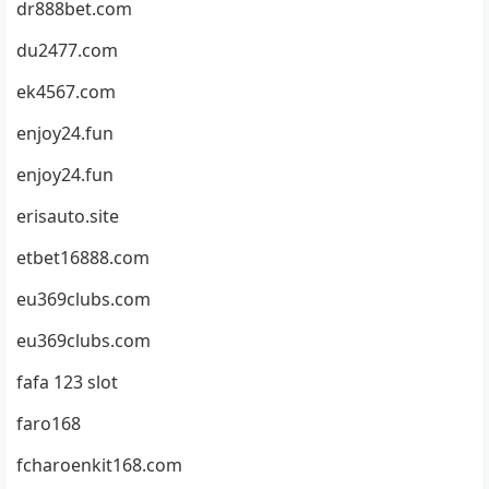
dr888bet.com
du2477.com
ek4567.com
enjoy24.fun
enjoy24.fun
erisauto.site
etbet16888.com
eu369clubs.com
eu369clubs.com
fafa 123 slot
faro168
fcharoenkit168.com