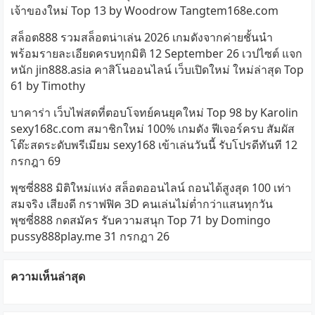
เจ้าของใหม่ Top 13 by Woodrow Tangtem168e.com
สล็อต888 รวมสล็อตน่าเล่น 2026 เกมดังจากค่ายชั้นนำ
พร้อมรายละเอียดครบทุกมิติ 12 September 26 เวปไซต์ แจก
หนัก jin888.asia คาสิโนออนไลน์ เว็บเปิดใหม่ ใหม่ล่าสุด Top
61 by Timothy
บาคาร่า เว็บไพ่สดที่ตอบโจทย์คนยุคใหม่ Top 98 by Karolin
sexy168c.com สมาชิกใหม่ 100% เกมดัง ฟีเจอร์ครบ สัมผัส
โต๊ะสดระดับพรีเมียม sexy168 เข้าเล่นวันนี้ รับโปรดีทันที 12
กรกฎา 69
พุซซี่888 มิติใหม่แห่ง สล็อตออนไลน์ ถอนได้สูงสุด 100 เท่า
สมจริง เสียงดี กราฟฟิค 3D คนเล่นไม่ต่ำกว่าแสนทุกวัน
พุซซี่888 กดสมัคร รับความสนุก Top 71 by Domingo
pussy888play.me 31 กรกฎา 26
ความเห็นล่าสุด