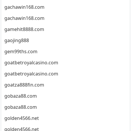
gachawin168.com
gachawin168.com
gamehit8888.com
gaojing888
gem99ths.com
goatbetroyalcasino.com
goatbetroyalcasino.com
goatza888fin.com
gobaza88.com
gobaza88.com
golden4566.net
golden4566.net