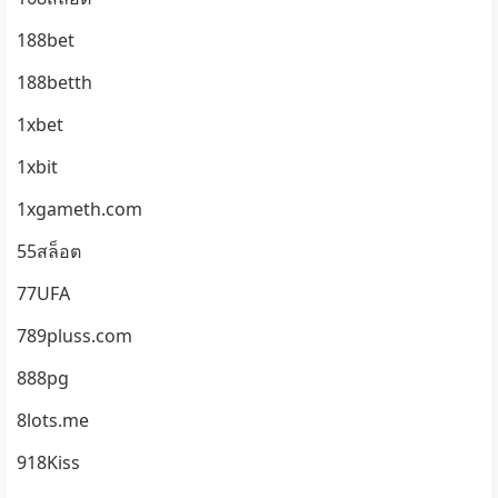
188bet
188betth
1xbet
1xbit
1xgameth.com
55สล็อต
77UFA
789pluss.com
888pg
8lots.me
918Kiss