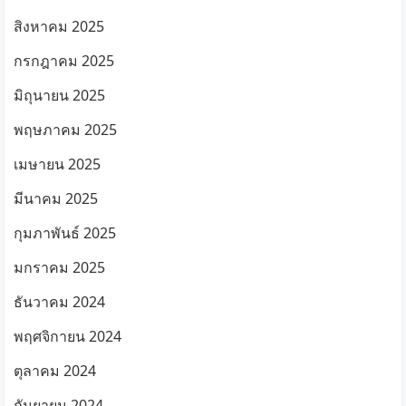
สิงหาคม 2025
กรกฎาคม 2025
มิถุนายน 2025
พฤษภาคม 2025
เมษายน 2025
มีนาคม 2025
กุมภาพันธ์ 2025
มกราคม 2025
ธันวาคม 2024
พฤศจิกายน 2024
ตุลาคม 2024
กันยายน 2024