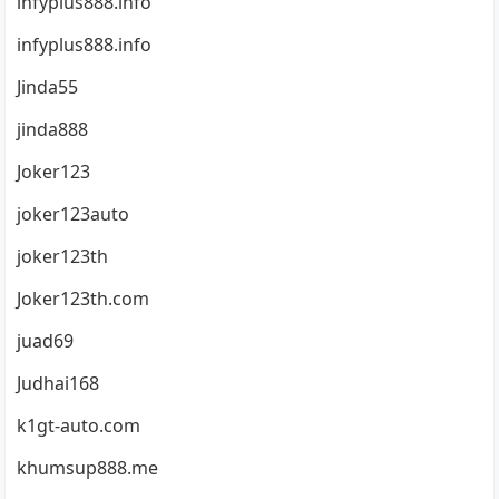
infyplus888.info
infyplus888.info
Jinda55
jinda888
Joker123
joker123auto
joker123th
Joker123th.com
juad69
Judhai168
k1gt-auto.com
khumsup888.me