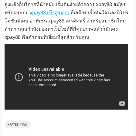
สูงแล้วก็บริการที่นำสมัย เริ่มต้นง่ายด้วยการ xpay88 สมัคร
พร้อมระบบ
xpay88 เข้าสู่ระบบ
ที่เสถียร เร็วทันใจ และก็โปร
โมชั่นพิเศษ อาทิเช่น xpay88 เครดิตฟรี สำหรับสมาชิกใหม่
ถ้าหากคุณกำลังมองหาเว็บไซต์ที่มีคุณภาพแล้วก็มั่นคง
xpay88 คือคำตอบที่เยี่ยมที่สุดสำหรับคุณ
XPAY88 สมัคร