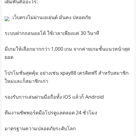
เดิมพันคืออะไร:
เว็บตรงไม่ผ่านเอเย่นต์ มั่นคง ปลอดภัย
ระบบฝากถอนออโต้ ใช้เวลาเพียงแค่ 30 วินาที
มีเกมให้เลือกมากกว่า 1,000 เกม จากค่ายเกมชั้นแนวหน้าสุด
ยอด
โปรโมชั่นสุดคุ้ม อย่างเช่น xpay88 เครดิตฟรี สำหรับสมาชิก
ใหม่และก็สมาชิกเก่า
รองรับการเล่นผ่านมือถือทั้ง iOS แล้วก็ Android
ทีมงานซัพพอร์ตมือโปรดูแลตลอด 24 ชั่วโมง
มาตรฐานความปลอดภัยระดับโลก