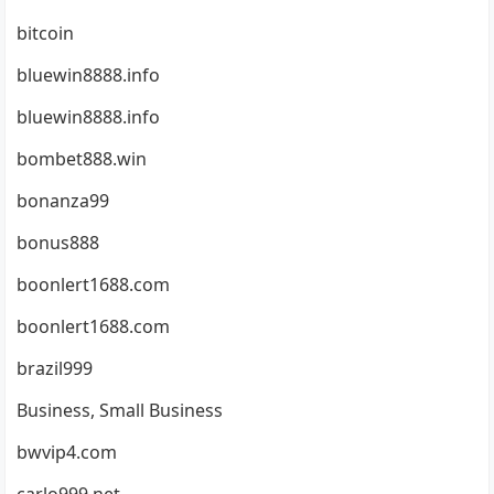
bitcoin
bluewin8888.info
bluewin8888.info
bombet888.win
bonanza99
bonus888
boonlert1688.com
boonlert1688.com
brazil999
Business, Small Business
bwvip4.com