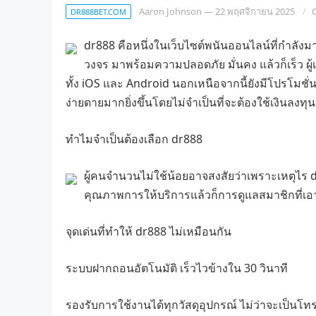
Aaron Johnson
—
22 พฤศจิกายน 2025
DR888BET.COM
dr888 คือหนึ่งในเว็บไซต์พนันออนไลน์ที่กำลังมาแ
วงจร มาพร้อมความปลอดภัย มั่นคง แล้วก็เร็ว ผู้
ทั้ง iOS และ Android นอกเหนือจากนี้ยังมีโปรโมชั่นพิ
ง่ายดายมากยิ่งขึ้นโดยไม่จำเป็นที่จะต้องใช้เงินลงท
ทำไมจำเป็นต้องเลือก dr888
ผู้คนจำนวนไม่ใช้น้อยอาจสงสัยว่าเพราะเหตุไร 
คุณภาพการให้บริการแล้วก็การดูแลสมาชิกที่เอ
จุดเด่นที่ทำให้ dr888 ไม่เหมือนกัน
ระบบฝากถอนอัตโนมัติ เร็วไวข้างใน 30 วินาที
รองรับการใช้งานได้ทุกวัสดุอุปกรณ์ ไม่ว่าจะเป็นโทร