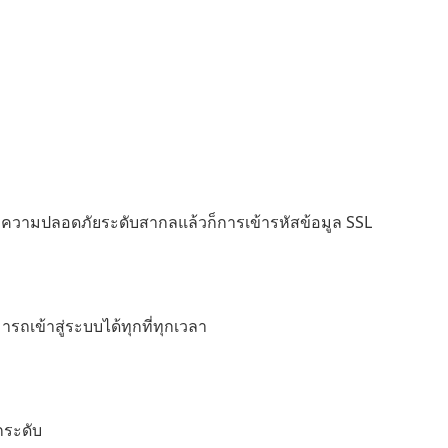
ความปลอดภัยระดับสากลแล้วก็การเข้ารหัสข้อมูล SSL
ารถเข้าสู่ระบบได้ทุกที่ทุกเวลา
ุกระดับ