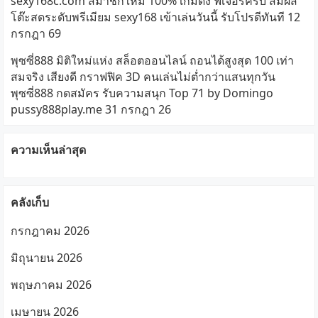
sexy168c.com สมาชิกใหม่ 100% เกมดัง ฟีเจอร์ครบ สัมผัส
โต๊ะสดระดับพรีเมียม sexy168 เข้าเล่นวันนี้ รับโปรดีทันที 12
กรกฎา 69
พุซซี่888 มิติใหม่แห่ง สล็อตออนไลน์ ถอนได้สูงสุด 100 เท่า
สมจริง เสียงดี กราฟฟิค 3D คนเล่นไม่ต่ำกว่าแสนทุกวัน
พุซซี่888 กดสมัคร รับความสนุก Top 71 by Domingo
pussy888play.me 31 กรกฎา 26
ความเห็นล่าสุด
คลังเก็บ
กรกฎาคม 2026
มิถุนายน 2026
พฤษภาคม 2026
เมษายน 2026