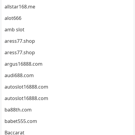
allstar168.me
alot666
amb slot
aress77.shop
aress77.shop
argus16888.com
audi688.com
autoslot16888.com
autoslot16888.com
ba88th.com
babet555.com
Baccarat