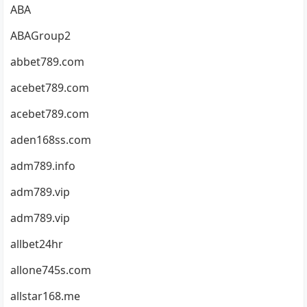
ABA
ABAGroup2
abbet789.com
acebet789.com
acebet789.com
aden168ss.com
adm789.info
adm789.vip
adm789.vip
allbet24hr
allone745s.com
allstar168.me