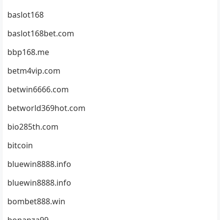
baslot168
baslot168bet.com
bbp168.me
betm4vip.com
betwin6666.com
betworld369hot.com
bio285th.com
bitcoin
bluewin8888.info
bluewin8888.info
bombet888.win