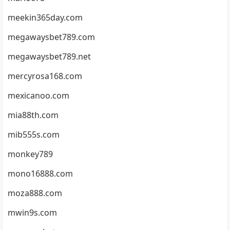
meekin365day.com
megawaysbet789.com
megawaysbet789.net
mercyrosa168.com
mexicanoo.com
mia88th.com
mib555s.com
monkey789
mono16888.com
moza888.com
mwin9s.com