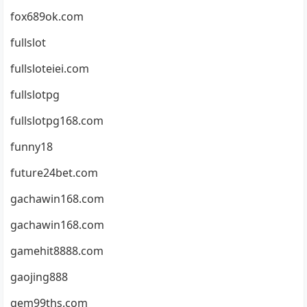
fox689ok.com
fullslot
fullsloteiei.com
fullslotpg
fullslotpg168.com
funny18
future24bet.com
gachawin168.com
gachawin168.com
gamehit8888.com
gaojing888
gem99ths.com