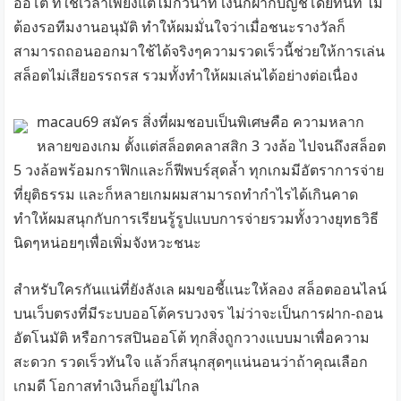
ออโต้ ที่ใช้เวลาเพียงแต่ไม่กี่วินาที เงินก็ฝากบัญชีโดยทันที ไม่
ต้องรอทีมงานอนุมัติ ทำให้ผมมั่นใจว่าเมื่อชนะรางวัลก็
สามารถถอนออกมาใช้ได้จริงๆความรวดเร็วนี้ช่วยให้การเล่น
สล็อตไม่เสียอรรถรส รวมทั้งทำให้ผมเล่นได้อย่างต่อเนื่อง
macau69 สมัคร สิ่งที่ผมชอบเป็นพิเศษคือ ความหลาก
หลายของเกม ตั้งแต่สล็อตคลาสสิก 3 วงล้อ ไปจนถึงสล็อต
5 วงล้อพร้อมกราฟิกและก็ฟีพบร์สุดล้ำ ทุกเกมมีอัตราการจ่าย
ที่ยุติธรรม และก็หลายเกมผมสามารถทำกำไรได้เกินคาด
ทำให้ผมสนุกกับการเรียนรู้รูปแบบการจ่ายรวมทั้งวางยุทธวิธี
นิดๆหน่อยๆเพื่อเพิ่มจังหวะชนะ
สำหรับใครกันแน่ที่ยังลังเล ผมขอชี้แนะให้ลอง สล็อตออนไลน์
บนเว็บตรงที่มีระบบออโต้ครบวงจร ไม่ว่าจะเป็นการฝาก-ถอน
อัตโนมัติ หรือการสปินออโต้ ทุกสิ่งถูกวางแบบมาเพื่อความ
สะดวก รวดเร็วทันใจ แล้วก็สนุกสุดๆแน่นอนว่าถ้าคุณเลือก
เกมดี โอกาสทำเงินก็อยู่ไม่ไกล